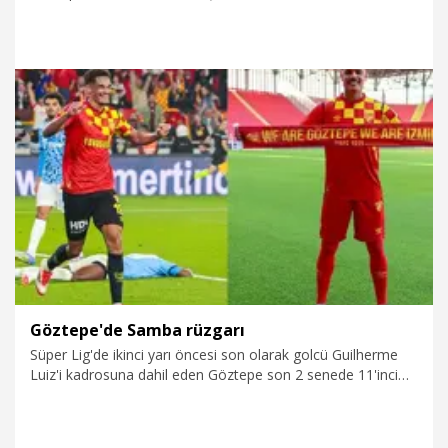
değerlendirmelerde bulundu. İzmir'e gelen Ankersen,
sezonun ilk yarısını harika geçirdiklerini dile getirdi. Puan
tablosunda 4'üncü sırada olduklarını hatırlatan Rasmus
Ankersen, "Takım ara dönemde iyi bir hazırlık süreci geçirdi.
İstediğimiz yeni oyunculaı kadromuza kattık ve en yüksek
verimi almak için onları sezon başında takıma dahil ettik.
Bence sezonun ikinci yarısı için saldırmaya hazırız" dedi.
19.01.2026
Spor
Göztepe'de Samba rüzgarı
Süper Lig'de ikinci yarı öncesi son olarak golcü Guilherme
Luiz'i kadrosuna dahil eden Göztepe son 2 senede 11'inci
Brezilyalı oyuncuyu kadrosuna dahil etti. 2022-2023
sezonunda Göztepe'nin futbol şubesini devralan Sport
Republic şirketi her transfer döneminde Brezilyalı pazarına