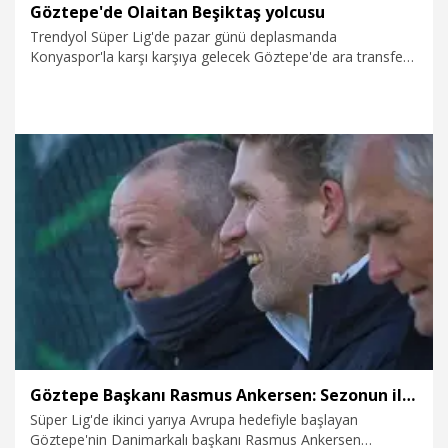
Göztepe'de Olaitan Beşiktaş yolcusu
Trendyol Süper Lig'de pazar günü deplasmanda
Konyaspor'la karşı karşıya gelecek Göztepe'de ara transfer
döneminin bitmesine 4 gün kala büyük hareketlilik
yaşamaya başladı. Dış transferde Brezilyalı golcüler Jeh ve
Luiz, İsviçreli orta saha Antunes ile kaleci Şamil'i renklerine
bağlayan sarı-kırmızılılarda orta saha Rhaldney de takımdan
ayrıldı. Brezilyalı oyuncu Portekiz Premier Lig ekibi
Alverca'ya kiralandı. Alverca, Rhaldney transferini resmen
duyurdu.
3.02.2026
Spor
Göztepe Başkanı Rasmus Ankersen: Sezonun ilk yarısını harika geçirdik
Süper Lig'de ikinci yarıya Avrupa hedefiyle başlayan
Göztepe'nin Danimarkalı başkanı Rasmus Ankersen