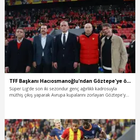
kaydeden 23 yaşındaki forvet, bu gollerin hepsini Gürsel
Aksel Stadı'nda attı. Göz-Göz, Juan'ın iç sahada gol attığı
tüm karşılaşmaları kazandı.
5.11.2025
Spor
TFF Başkanı Hacıosmanoğlu'ndan Göztepe'ye övgü
Süper Lig'de son iki sezondur genç ağırlıklı kadrosuyla
müthiş çıkış yaparak Avrupa kupalarını zorlayan Göztepe'ye
Futbol Federasyonu Başkanı İbrahim Hacıosmanoğlu'ndan
da övgü geldi. Sarı-kırmızılı ekip ligde Gençlerbirliği
galibiyetiyle 19 puana ulaşırken Hacıosmanoğlu, CNN
Türk'te katıldığı canlı yayında Göztepe'nin kurumsal
yapılanması ve başarısından övgüyle bahsetti. Göztepe'nin
takdir edilmesi gerektiğini belirten TFF Başkanı
Hacıosmanoğlu, bu düşüncesini Onursal Başkan Memet