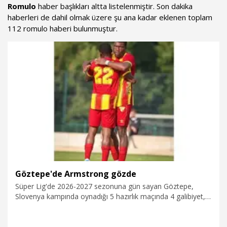
Romulo
haber başlıkları altta listelenmiştir. Son dakika
haberleri de dahil olmak üzere şu ana kadar eklenen toplam
112 romulo haberi bulunmuştur.
Göztepe'de Armstrong gözde
Süper Lig'de 2026-2027 sezonuna gün sayan Göztepe,
Slovenya kampında oynadığı 5 hazırlık maçında 4 galibiyet, 1
beraberlikle çok iyi bir performans sergilerken yeni
transferlerden Sinclair Armstrong hücumdaki performansıyla
yıldızlaştı. Sport Republic yönetiminde son yıllarda Romulo,