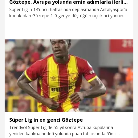
Göztepe, Avrupa yolunda emin adımlarla ilerliyor
Süper Lig'in 14'üncü haftasında deplasmanda Antalyaspor'a
konuk olan Göztepe 1-0 geriye düştüğü maçı ikinci yarının
başlarında attığı gollerle 2-1 kazanarak Avrupa yolunda dev
bir adım attı. İlk devreyi Veysel'in golüyle geride tamamlayan
sarı-kırmızılılar ikinci devreye çok hızlı bir giriş yaptı. Önce
48'inci dakikada stoperi Taha'nın golüyle beraberliği
yakalayan Göztepe, 52'nci dakikada Brezilyalı golcüsü
Juan'la galibiyete uzanarak 26 puanla maç fazlasıyla 4'üncü
sıraya yükselmeyi başardı. Göztepe özellikle bu sezon
1.12.2025
Spor
deplasmanlarda topladığı kritik puanlarla üst sıralara adını
yazdırdı.
Süper Lig'in en genci Göztepe
Trendyol Süper Lig'de 55 yıl sonra Avrupa kupalarına
yeniden katılma hedefi yolunda puan tablosunda 5'inci