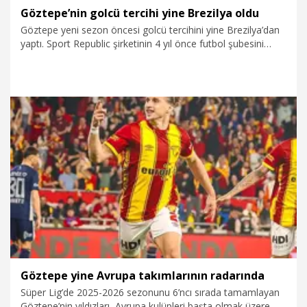
daha iyi olması gerekiyordu. Yeni sezonda daha başarılı
Göztepe’nin golcü tercihi yine Brezilya oldu
olabilmek için tüm planlarımızı yapıyoruz" diye konuştu.
Göztepe yeni sezon öncesi golcü tercihini yine Brezilya’dan
yaptı. Sport Republic şirketinin 4 yıl önce futbol şubesini
devralmasının ardından transferde daha çok genç ve
yetenekli isimlere yönelen sarı-kırmızılılar Brezilya’dan bu
sürede toplam 7 golcü aldı. Son olarak Gremio takımından
Andre Henrique ile 4+1 yıllık sözleşme imzalayan Göztepe,
Romulo, Juan, Emersonn, Janderson, Jeferson (Jeh) ve
Guilherme Luiz’i Brezilya’dan getirmişti.
21.06.2026
Spor
Göztepe yine Avrupa takımlarının radarında
Süper Lig’de 2025-2026 sezonunu 6’ncı sırada tamamlayan
Göztepe’nin yıldızları, Avrupa kulüpleri başta olmak üzere