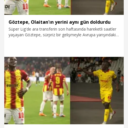
Göztepe, Olaitan'ın yerini aynı gün doldurdu
Süper Lig'de ara transferin son haftasında hareketli saatler
yaşayan Göztepe, sürpriz bir gelişmeyle Avrupa yarışındaki
rakibi Beşiktaş'a sattığı Beninli orta saha Junior Olaitan'ın
yerini aynı gün Bulgar 10 numara Filip Krastev'le doldurdu.
Orta sahada Beşiktaş'a imza atan Olaitan ve Portekiz ekibi
Alverca'ya kiralık gönderilen Rhaldney'in gidişleriyle transfer
ihtiyacı doğan Göz-Göz, teknik direktör Stanimir Stoilov'un
ülkesinde Levski Sofya'yı çalıştırdığı dönemden eski
öğrencisi olan 24 yaşındaki Krastev'le anlaşmaya vardı.
4.02.2026
Spor