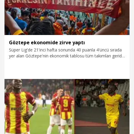
Brezilyalılar Jeferson (Jeh) ve Guilherme Luiz ise takıma katkı
sağlamadı.
Göztepe ekonomide zirve yaptı
Süper Lig'de 21'inci hafta sonunda 40 puanla 4'üncü sırada
yer alan Göztepe'nin ekonomik tablosu tüm takımları geride
bıraktı. Sport Rebuplic şirketinin futbol şubesini yönettiği,
Danimarkalı Rasmus Ankersen'in başkanlık koltuğunda
oturduğu sarı-kırmızılılar gelir-gider dengesinde zirve yaptı.
Son 6 ayda Romulo, Emersonn, Tijanic, Olaitan ve Ahmed
Ildız gibi isimleri büyük karla satan Göztepe transferde ise
büyük paralar harcamadan hem nokta atışı isimlere yöneldi
hem de geleceğe yatırım yaptı.
10.02.2026
Spor