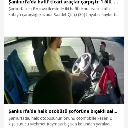
Şanlıurfa'da hafif ticari araçlar çarpıştı: 1 ölü, 5 yaralı
Şanlıurfa''nın Bozova ilçesinde iki hafif ticari aracın kafa
kafaya çarpıştığı kazada Saadet Çiftçi (30) hayatını kaybetti,
5 kişi yaralandı.
24.09.2025
Gündem
Şanlıurfa’da halk otobüsü şoförüne bıçaklı saldırı kamerada
Şanlıurfada, halk otobüsünün önünü otomobille kesen 2
kişi, sürücü Mehmet Kaymaz’ı bıçakla kolundan yaraladı.