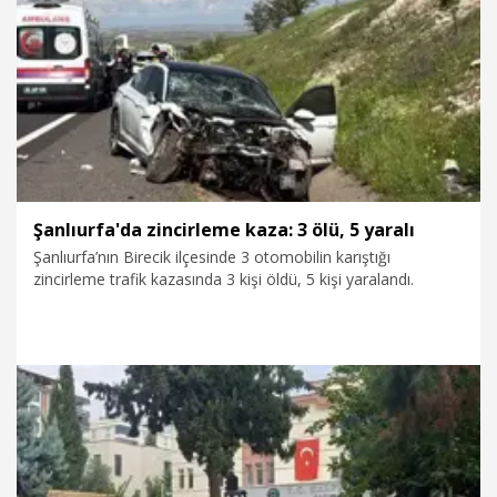
4.05.2026
Foto Galeri
Şanlıurfa'da zincirleme kaza: 3 ölü, 5 yaralı
Şanlıurfa’nın Birecik ilçesinde 3 otomobilin karıştığı
zincirleme trafik kazasında 3 kişi öldü, 5 kişi yaralandı.
28.04.2026
Gündem