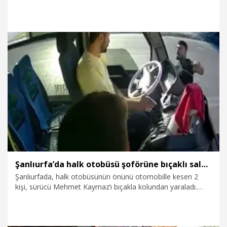
Otobüsün araç içi kamerasına yansıyan olayın ardından polis
şüphelilerin yakalanması için çalışma başlattı.
3.09.2025
Video
Şanlıurfa’da halk otobüsü şoförüne bıçaklı saldırı kamerada
Şanlıurfada, halk otobüsünün önünü otomobille kesen 2
kişi, sürücü Mehmet Kaymaz’ı bıçakla kolundan yaraladı.
Otobüsün araç içi kamerasına yansıyan olayın ardından polis
şüphelilerin yakalanması için çalışma başlattı.