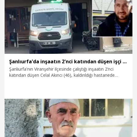
8.01.2026
Foto Galeri
Şanlıurfa'da inşaatın 2'nci katından düşen işçi öldü
Şanlıurfa'nın Viranşehir ilçesinde çalıştığı inşaatın 2’nci
katından düşen Celal Akıncı (46), kaldırıldığı hastanede
hayatını kaybetti.
2.12.2025
Gündem