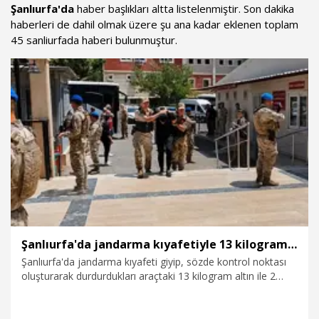
Şanlıurfa'da
haber başlıkları altta listelenmiştir. Son dakika
haberleri de dahil olmak üzere şu ana kadar eklenen toplam
45 sanliurfada haberi bulunmuştur.
Şanlıurfa'da jandarma kıyafetiyle 13 kilogram altın gasbeden 9 şüpheli adliyede
Şanlıurfa'da jandarma kıyafeti giyip, sözde kontrol noktası
oluşturarak durdurdukları araçtaki 13 kilogram altın ile 2
milyon TL'yi gasbeden 9 şüpheli, adliyeye sevk edildi.