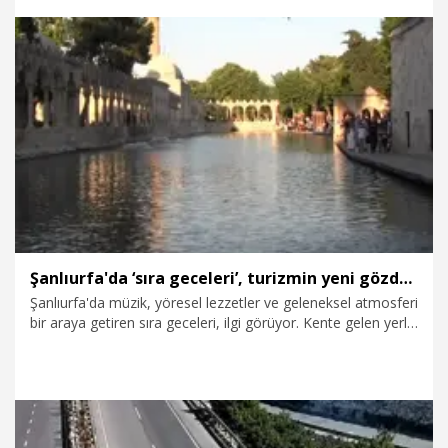
2.08.2026
Gündem
Şanlıurfa'da ‘sıra geceleri’, turizmin yeni gözdesi oldu
Şanlıurfa'da müzik, yöresel lezzetler ve geleneksel atmosferi
bir araya getiren sıra geceleri, ilgi görüyor. Kente gelen yerli
ve yabancı turistler, gündüzleri tarihi mekanları ziyaret
ediyor, akşamları da sıra gecelerine katılıyor. Programlara
katılan misafirler, Urfa türküleriyle eğlenirken, çiğ köfte
başta olmak üzere kebap çeşitlerini de tatma imkanı
buluyor.