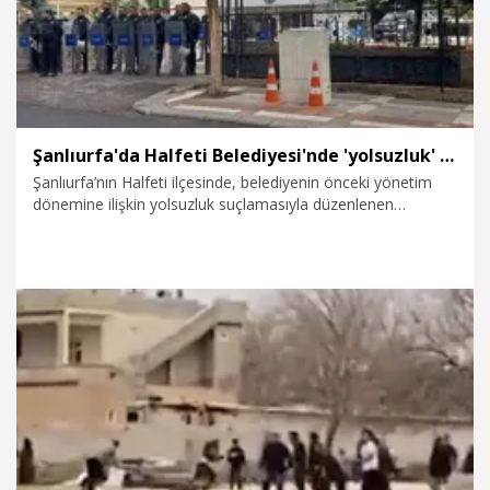
Şanlıurfa'da Halfeti Belediyesi'nde 'yolsuzluk' operasyonu; 49 gözaltı
Şanlıurfa’nın Halfeti ilçesinde, belediyenin önceki yönetim
dönemine ilişkin yolsuzluk suçlamasıyla düzenlenen
operasyonda aralarında eski belediye başkanı Şeref
Albayrak’ın da bulunduğu 49 kişi gözaltına alındı.
24.04.2026
Gündem