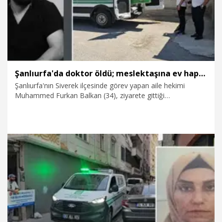
Şanlıurfa'da doktor öldü; meslektaşına ev hapsi kararı
Şanlıurfa'nın Siverek ilçesinde görev yapan aile hekimi
Muhammed Furkan Balkan (34), ziyarete gittiği
meslektaşının evinde fenalaşıp, hayatını kaybetti. Olayla ilgili
soruşturma kapsamında doktor Bekir Han Çavuşoğlu
gözaltına alındı. Adliyeye sevk edilen Dr. Çavuşoğlu,
çıkarıldığı nöbetçi sulh ceza hakimliği tarafından adli kontrol
tedbiri kapsamında ev hapsi cezasına çarptırıldı.
19.07.2026
Gündem