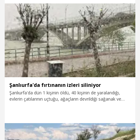
25.06.2026
Foto Galeri
Şanlıurfa'da fırtınanın izleri siliniyor
Şanlıurfa'da dün 1 kişinin öldü, 40 kişinin de yaralandığı,
evlerin çatılarının uçtuğu, ağaçların devrildiği sağanak ve
dolu yağışı ile fırtınanın ardından enkaz kaldırma ve hasar
tespit çalışması başlatıldı. Altyapı, elektrik, internet ve su
kesintilerinin ise yer yer devam ettiği belirtildi.