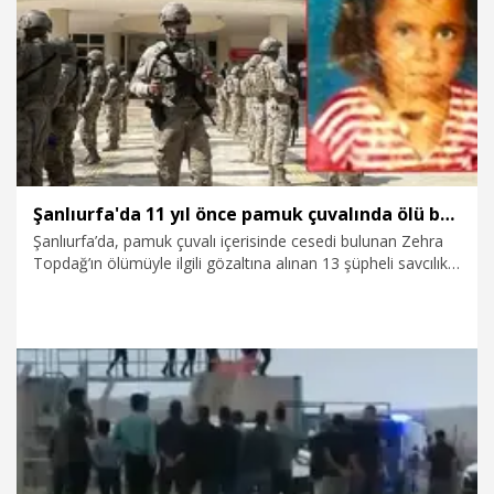
19.04.2025
Gündem
Şanlıurfa'da 11 yıl önce pamuk çuvalında ölü bulunan Zehra'nın ölümünde 4 akrabası tutuklandı
Şanlıurfa’da, pamuk çuvalı içerisinde cesedi bulunan Zehra
Topdağ’ın ölümüyle ilgili gözaltına alınan 13 şüpheli savcılık
sorgularının ardından nöbetçi hakimliğe sevk edildi. Nöbetçi
hakim şüphelilerden, Zehra’nın amcası İsmail Topdağ,
amcasının oğlu Hasan Topdağ ile akrabaları Ceylan Topdağ
ve Kadriye Topdağ'ın tutuklanmasına diğer şüphelilerin ise
adli kontrol şartıyla serbest bırakılmasına karar verdi.
10.04.2025
Gündem