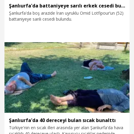
Şanlıurfa'da battaniyeye sarılı erkek cesedi bulundu
Şanlıurfa'da boş arazide İran uyruklu Omid Lotfipour’un (52)
battaniyeye sarılı cesedi bulundu.
5.07.2026
Foto Galeri
Şanlıurfa'da 40 dereceyi bulan sıcak bunalttı
Türkiye'nin en sıcak illeri arasında yer alan Şanlıurfa'da hava
sıcaklığı 40 dereceye ulaştı. Kavurucu sıcaklar nedeniyle