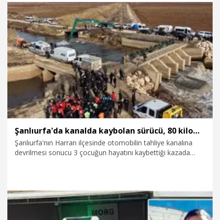
13.01.2026
Politika
Şanlıurfa'da kanalda kaybolan sürücü, 80 kilometrelik alanda aranıyor
Şanlıurfa'nın Harran ilçesinde otomobilin tahliye kanalına
devrilmesi sonucu 3 çocuğun hayatını kaybettiği kazada
kaybolan sürücü Halil Gündüz'ü (42) arama çalışmaları,
11'inci gününde sürüyor. Toplam 143 kişilik ekip, kanal ve
çevresinde yaklaşık 80 kilometrelik alanda arama yapıyor.