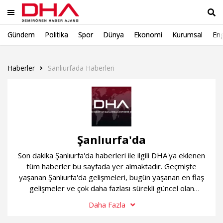
Gündem
Politika
Spor
Dünya
Ekonomi
Kurumsal
Eng
Ara
Haberler
Sanliurfada Haberleri
Şanlıurfa'da
Son dakika Şanlıurfa'da haberleri ile ilgili DHA'ya eklenen
tüm haberler bu sayfada yer almaktadır. Geçmişte
yaşanan Şanlıurfa'da gelişmeleri, bugün yaşanan en flaş
gelişmeler ve çok daha fazlası sürekli güncel olan
Şanlıurfa'da haber sayfamızda...
Daha Fazla