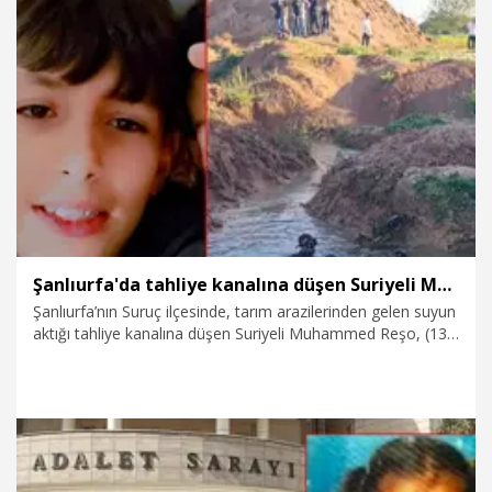
3.09.2025
Foto Galeri
Şanlıurfa'da tahliye kanalına düşen Suriyeli Muhammed hayatını kaybetti
Şanlıurfa’nın Suruç ilçesinde, tarım arazilerinden gelen suyun
aktığı tahliye kanalına düşen Suriyeli Muhammed Reşo, (13)
hayatını kaybetti.