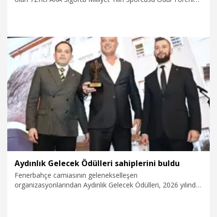
gerçekleştirildi.
3.04.2026
Spor
Aydınlık Gelecek Ödülleri sahiplerini buldu
Fenerbahçe camiasının gelenekselleşen
organizasyonlarından Aydınlık Gelecek Ödülleri, 2026 yılında
da ilham veren bir törenle sahiplerini buldu. 1907 ÜNİFEB ve
ÜNİFEB Mezunlar Derneği tarafından düzenlenen tören
Caddebostan Kültür Merkezi’nde gerçekleştirildi.