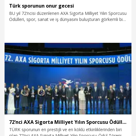
Türk sporunun onur gecesi
BU yıl 72’ncisi düzenlenen AXA Sigorta Milliyet Yılın Sporcusu
Ödülleri, spor, sanat ve iş dünyasını buluşturan görkemli bir
törenle sahiplerini buldu. 1954 yılından beri aralıksız süren bu
eşsiz gelenek ile 2025 yılında Türk sporuna damga vuran
isimler belli oldu.
3.04.2026
Spor
72’nci AXA Sigorta Milliyet Yılın Sporcusu Ödülleri sahiplerini buldu
TÜRK sporunun en prestijli ve en köklü etkinliklerinden biri
olan 72’nci AXA Sigorta Milliyet Yılın Sporcusu Ödül Töreni