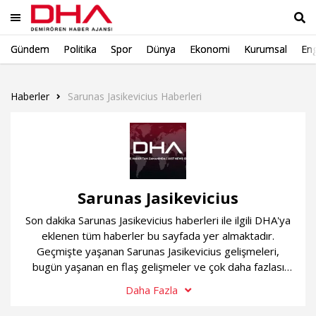
Gündem
Politika
Spor
Dünya
Ekonomi
Kurumsal
Eng
Ara
Haberler
Sarunas Jasikevicius Haberleri
Sarunas Jasikevicius
Son dakika Sarunas Jasikevicius haberleri ile ilgili DHA'ya
eklenen tüm haberler bu sayfada yer almaktadır.
Geçmişte yaşanan Sarunas Jasikevicius gelişmeleri,
bugün yaşanan en flaş gelişmeler ve çok daha fazlası
sürekli güncel olan Sarunas Jasikevicius haber
Daha Fazla
sayfamızda...