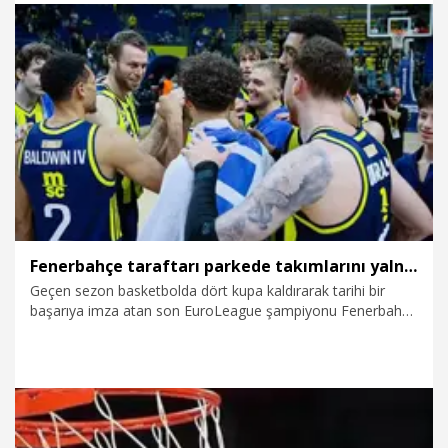
gönderdik ‘Vay be Başkana bak raconu kesti’ dedirtebilirdik”
dedi.
15.10.2025
Spor
Fenerbahçe taraftarı parkede takımlarını yalnız bırakmıyor
Geçen sezon basketbolda dört kupa kaldırarak tarihi bir
başarıya imza atan son EuroLeague şampiyonu Fenerbahçe
Beko, bu yıl da hedefini hem Avrupa’da hem de Türkiye
liginde zirveye koydu. Taraftarlar, Ülker Spor ve Etkinlik
Salonu’nu maç günlerinde tıklım tıklım dolduruyor.