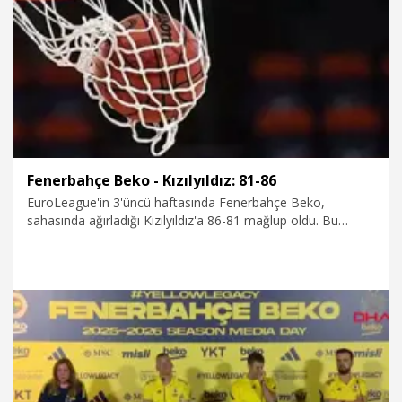
14.10.2025
Spor
Fenerbahçe Beko - Kızılyıldız: 81-86
EuroLeague'in 3'üncü haftasında Fenerbahçe Beko,
sahasında ağırladığı Kızılyıldız'a 86-81 mağlup oldu. Bu
sonucun ardından Fenerbahçe, ikinci mağlubiyetini alırken
Kızılyıldız ise ilk galibiyetini aldı. Maçın en skorer ismi
Kızılyıldız'da 20 sayı kaydeden Chima Moneke oldu.
10.10.2025
Spor