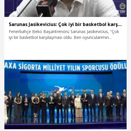
Sarunas Jasikevicius: Çok iyi bir basketbol karşılaşması oldu
Fenerbahçe Beko Başantrenörü Sarunas Jasikevicius, “Çok
iyi bir basketbol karşılaşması oldu. Ben oyuncularımın
kesinlikle maça yaklaşımlarından ve sergiledikleri efordan
çok memnunum” dedi.
9.04.2026
Spor