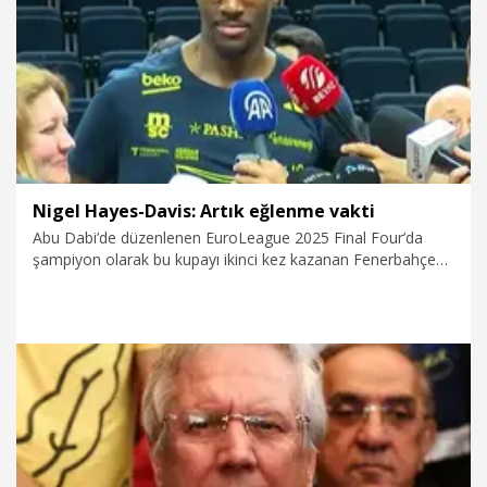
25.06.2025
Spor
Nigel Hayes-Davis: Artık eğlenme vakti
Abu Dabi’de düzenlenen EuroLeague 2025 Final Four’da
şampiyon olarak bu kupayı ikinci kez kazanan Fenerbahçe
Beko’nun basın mensuplarıyla buluşmasında konuşan Nigel
Hayes-Davis, “Özellikle çok inişli çıkışlı bir yıl yaşadıktan
sonra; oyuncular, staff, taraftar, artık eğlenme vakti’ dedi.
27.05.2025
Spor