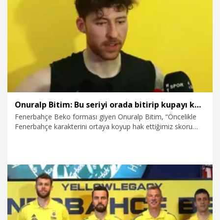
19.06.2026
Video
Onuralp Bitim: Bu seriyi orada bitirip kupayı kaldırabiliriz
Fenerbahçe Beko forması giyen Onuralp Bitim, “Öncelikle
Fenerbahçe karakterini ortaya koyup hak ettiğimiz skoru
aldığımız için mutluyum. Fakat kendi evimizde ilk maçı
kazanmamız gerekiyordu. Şimdi seride 2 maç onların
sahasında olacak. Bu seriyi orada bitirip kupayı kaldırabiliriz.
Bugünkü oynadığımız oyunu oynarsak Fenerbahçe olarak
hak ettiğimiz kupayı alacağımıza eminim” dedi.
15.06.2026
Spor