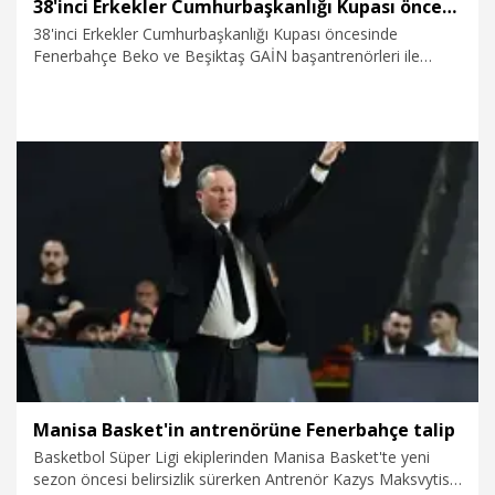
38'inci Erkekler Cumhurbaşkanlığı Kupası öncesinde basın toplantısı düzenlendi
38'inci Erkekler Cumhurbaşkanlığı Kupası öncesinde
Fenerbahçe Beko ve Beşiktaş GAİN başantrenörleri ile
takım kaptanlarının katılımıyla basın toplantısı düzenlendi.
23.09.2025
Spor
Manisa Basket'in antrenörüne Fenerbahçe talip
Basketbol Süper Ligi ekiplerinden Manisa Basket'te yeni
sezon öncesi belirsizlik sürerken Antrenör Kazys Maksvytis'e