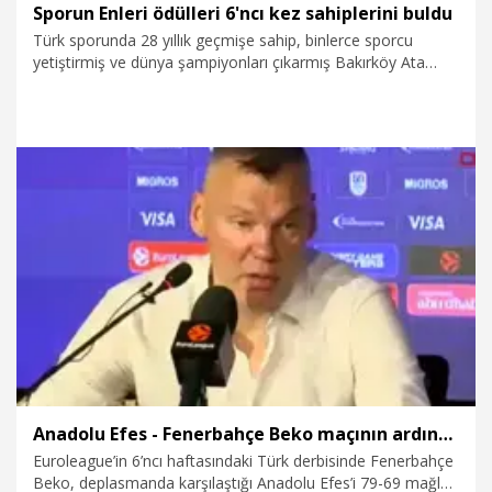
Sporun Enleri ödülleri 6'ncı kez sahiplerini buldu
Türk sporunda 28 yıllık geçmişe sahip, binlerce sporcu
yetiştirmiş ve dünya şampiyonları çıkarmış Bakırköy Ata
Spor Kulübü, 2025 yılında sportif organizasyonlarda başarı
göstermiş sporcu, yönetici, basın mensupları ile spor
camiasına katkı sunan kişi ve kuruluşları ödüllendirdi.
11.12.2025
Spor
Anadolu Efes - Fenerbahçe Beko maçının ardından
Euroleague’in 6’ncı haftasındaki Türk derbisinde Fenerbahçe
Beko, deplasmanda karşılaştığı Anadolu Efes’i 79-69 mağlup