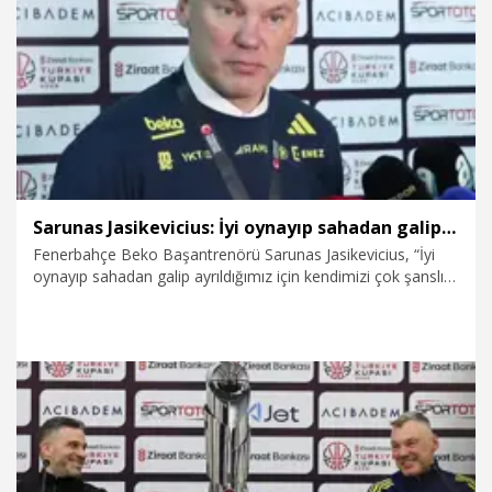
1.03.2026
Spor
Sarunas Jasikevicius: İyi oynayıp sahadan galip ayrıldığımız için kendimizi çok şanslı hissediyoruz
Fenerbahçe Beko Başantrenörü Sarunas Jasikevicius, “İyi
oynayıp sahadan galip ayrıldığımız için kendimizi çok şanslı
hissediyoruz. Özellikle guardlarımız oyunu kontrol etmeye
başladığında, Wade ve Talen’ın takımı yönetmesiyle birlikte
gerçekten iyi bir takım gibi göründük. Guardlarımız bu şekilde
oynadığında yenilmesi çok zor bir takım oluyoruz” dedi.
22.02.2026
Spor