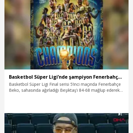
EuroLeague’de ise Fransa ekibi Monaco’yu finalde 81-70
mağlup ederek kupayı elde etmişti.
26.06.2025
Spor
Basketbol Süper Ligi’nde şampiyon Fenerbahçe Beko
Basketbol Süper Ligi Final serisi 5’inci maçında Fenerbahçe
Beko, sahasında ağırladığı Beşiktaş’ı 84-68 mağlup ederek
seride durumu 4-1’e getirdi ve şampiyonluğa ulaştı.