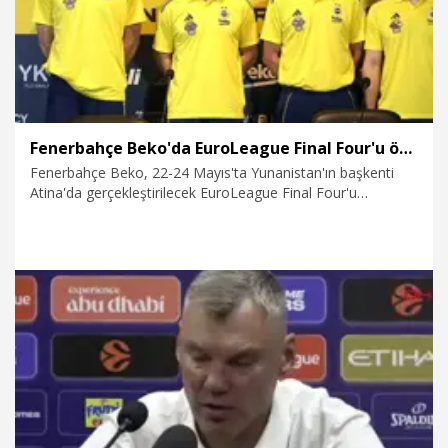
Fenerbahçe Beko'da EuroLeague Final Four'u öncesi medya günü düzenlendi
Fenerbahçe Beko, 22-24 Mayıs'ta Yunanistan'ın başkenti
Atina'da gerçekleştirilecek EuroLeague Final Four'u
öncesinde medya gününde basın mensuplarıyla bir araya
geldi.
15.05.2026
Spor