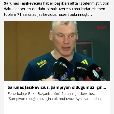
Sarunas Jasikevicius
haber başlıkları altta listelenmiştir. Son
dakika haberleri de dahil olmak üzere şu ana kadar eklenen
toplam 71 sarunas jasikevicius haberi bulunmuştur.
Sarunas Jasikevicius: Şampiyon olduğumuz için çok mutluyuz
Fenerbahçe Beko Başantrenörü Sarunas Jasikevicius,
“Şampiyon olduğumuz için çok mutluyuz. Aynı zamanda çok
yorgunuz. Herkes artık Avrupa basketbolunda kuralların
değişmesi gerektiğini düşünüyor. Sezonlar daha uzun ve
zorlayıcı oluyor. Bu tip durumlar için çok fazla şey söyledim.