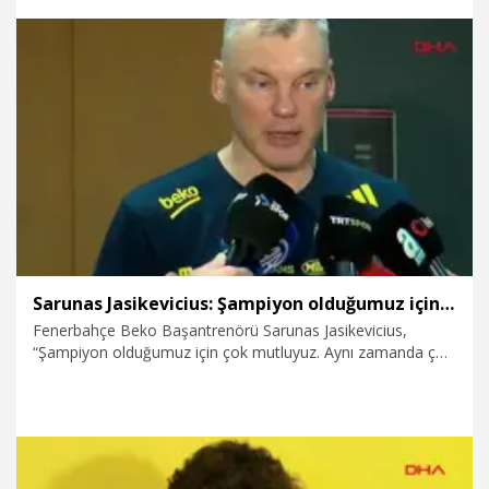
Rakiplerimiz için de bunu hissediyoruz. Türk basketbolu için
güzel bir durum var. Güzel ve medeni maçlar olabiliyor. Her
ülkede bunlar olmuyor” dedi.
19.06.2026
Spor
Sarunas Jasikevicius: Şampiyon olduğumuz için çok mutluyuz
Fenerbahçe Beko Başantrenörü Sarunas Jasikevicius,
“Şampiyon olduğumuz için çok mutluyuz. Aynı zamanda çok
yorgunuz. Herkes artık Avrupa basketbolunda kuralların
değişmesi gerektiğini düşünüyor. Sezonlar daha uzun ve
zorlayıcı oluyor. Bu tip durumlar için çok fazla şey söyledim.
Rakiplerimiz için de bunu hissediyoruz. Türk basketbolu için
güzel bir durum var. Güzel ve medeni maçlar olabiliyor. Her
ülkede bunlar olmuyor” dedi.