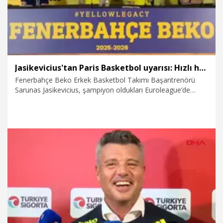
Jasikevicius'tan Paris Basketbol uyarısı: Hızlı hücumlarını durdurmalıyız
Fenerbahçe Beko Erkek Basketbol Takımı Başantrenörü
Sarunas Jasikevicius, şampiyon oldukları Euroleague’de
geçen sezonu geride bıraktıklarını ve yeni sezona sıfırdan
başlayacaklarını belirterek, oyuncularına da bu zihniyeti
motive etmeye çalıştığını söyledi.
30.09.2025
Spor