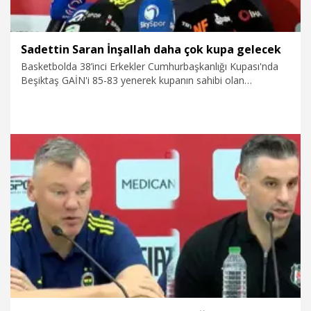
Sadettin Saran İnşallah daha çok kupa gelecek
Basketbolda 38’inci Erkekler Cumhurbaşkanlığı Kupası'nda
Beşiktaş GAİN'i 85-83 yenerek kupanın sahibi olan
Fenerbahçe Beko'da, başkan Sadettin Saran ile oyuncular
Onuralp Bitim, Armando Bacot ve Devon Hall maç sonrası
açıklamalarda bulundu.
24.09.2025
Spor