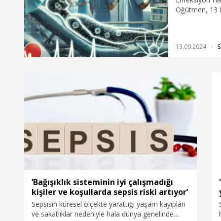
Öğütmen, 13 E
dikkat çekerek
Ani ateş duru
gidilmesi gere
13.09.2024
S
saat hayati ön
azalma, solunu
sık görülen seps
‘Bağışıklık sisteminin iyi çalışmadığı
kişiler ve koşullarda sepsis riski artıyor’
Sepsisin küresel ölçekte yarattığı yaşam kayıpları
ve sakatlıklar nedeniyle hala dünya genelinde