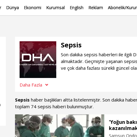
r
Dünya
Ekonomi
Kurumsal
English
Reklam
Abonelik/Kurum
Sepsis
Son dakika sepsis haberleri ile ilgil
almaktadır. Geçmişte yaşanan sepsis
ve çok daha fazlası sürekli güncel ol
Daha Fazla
Sepsis
haber başlıkları altta listelenmiştir. Son dakika hab
n
toplam 74 sepsis haberi bulunmuştur.
'Yoğun bak
kazanılmak
Samsun Ondoku