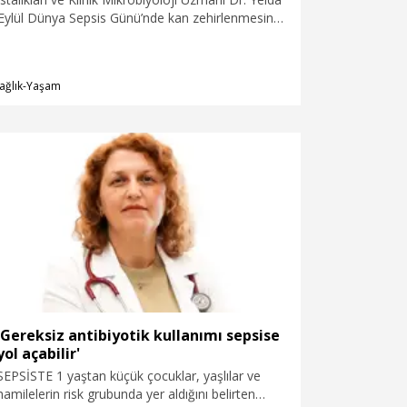
ylül Dünya Sepsis Günü’nde kan zehirlenmesine
 hastalığın hayati öneme sahip olduğunu söyledi.
munda mutlaka en yakın sağlık kuruluşuna
ktiğini belirten Dr. Öğütmen, “Sepsiste her geçen
ağlık-Yaşam
eme sahip .Tansiyonun düşmesi, idrar çıkışında
m yetmezliği ve kalp atışlarının yükselmesi en
is belirtisidir” dedi.
'Gereksiz antibiyotik kullanımı sepsise
yol açabilir'
SEPSİSTE 1 yaştan küçük çocuklar, yaşlılar ve
hamilelerin risk grubunda yer aldığını belirten