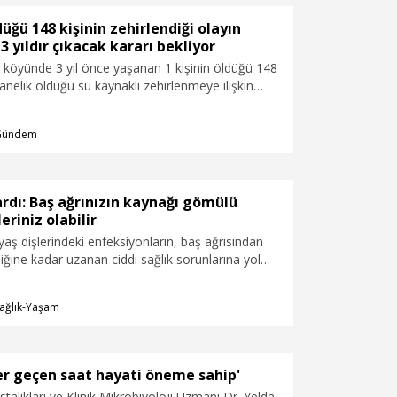
nmenin önemine işaret eden Prof. Temür, “Erken
yaşam kaybı riski yüzde 60’dan yüzde 20’ye
düğü 148 kişinin zehirlendiği olayın
di.
3 yıldır çıkacak kararı bekliyor
 köyünde 3 yıl önce yaşanan 1 kişinin öldüğü 148
tanelik olduğu su kaynaklı zehirlenmeye ilişkin
 şikayetçiler karar bekliyor. Mağdurlarının
an Sarıalan, 3 yıl geçmesine rağmen halen adli
Gündem
rlanamadığını belirterek, “Bilirkişi raporu 778
p değerlendirilmesi gerekirken 3 iş günü
hızıyla alelacele iddianame hazırlandı. Zarar
a tedavileri devam ediyor” dedi.
rdı: Baş ağrınızın kaynağı gömülü
leriniz olabilir
aş dişlerindeki enfeksiyonların, baş ağrısından
ğine kadar uzanan ciddi sağlık sorunlarına yol
öyleyen Ağız, Diş ve Çene Cerrahisi Uzmanı Dr.
zamanında tedavi edilmeyen yirmi yaş dişlerinin
ağlık-Yaşam
t çekti.
er geçen saat hayati öneme sahip'
talıkları ve Klinik Mikrobiyoloji Uzmanı Dr. Yelda