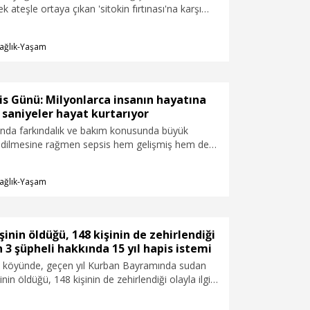
 ateşle ortaya çıkan 'sitokin fırtınası'na karşı
imkanlarla Akdeniz Üniversitesi’nde (AÜ) ilaç
AÜ Rektörü Prof. Dr. Özlenen Özkan, dünya ilaç
ağlık-Yaşam
benzeri olan ilacın kısa sürede piyasaya
elirterek, “Çok stratejik bir olay. Hayvan deneyleri
dik ve bu aşamaların tamamlanmasının ardından
rımızdan ilgi göreceğinden eminim" dedi.
s Günü: Milyonlarca insanın hayatına
 saniyeler hayat kurtarıyor
nda farkındalık ve bakım konusunda büyük
edilmesine rağmen sepsis hem gelişmiş hem de
n ülkelerde yaygın ve az tanınan hastalıklardan
vam ediyor. Sepsisin giderek artan oranda sağlık
ağlık-Yaşam
de olumsuz etkilerini hissettirdiğine işaret eden
Reanimasyon Anabilim Dalı Yoğun Bakım Uzmanı
an Utku, dünyada her yıl yaklaşık 11 milyon
 nedeniyle hayatını kaybettiğine ve hastalıkta
şinin öldüğü, 148 kişinin de zehirlendiği
yat kurtardığına dikkat çekerek Dünya Sepsis
n 3 şüpheli hakkında 15 yıl hapis istemi
yla açıklamalarda bulundu. �
 köyünde, geçen yıl Kurban Bayramında sudan
inin öldüğü, 148 kişinin de zehirlendiği olayla ilgili
ianame kabul edildi. İddianamede İl Özel İdaresi
zmetleri Müdürü M.A.A. (48), İl Sağlık Müdürlüğü