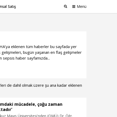
sal Satış
Menü
Ara
i DHA'ya eklenen tüm haberler bu sayfada yer
 gelişmeleri, bugün yaşanan en flaş gelişmeler
an sepsis haber sayfamızda...
erleri de dahil olmak üzere şu ana kadar eklenen
ımdaki mücadele, çoğu zaman
tadır'
z Mayıs Üniversitesi'nden (OMÜ) Dr. Öğr.