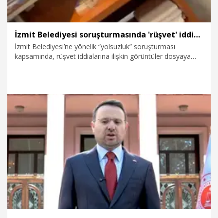
İzmit Belediyesi soruşturmasında 'rüşvet' iddiasına ilişkin görüntüler dosyaya girdi
İzmit Belediyesi’ne yönelik “yolsuzluk” soruşturması
kapsamında, rüşvet iddialarına ilişkin görüntüler dosyaya
girdi. Görüntülerde, İzmit Belediyesi Ruhsat ve Denetim
Müdürü Figan Çetin’e zarf içerisinde para bırakıldığı belirtildi.
6.08.2026
Gündem