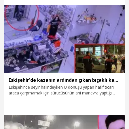
7.08.2026
Gündem
Eskişehir'de kazanın ardından çıkan bıçaklı kavga kameraya yansıdı: 2 yaralı
Eskişehir’de seyir halindeyken U dönüşü yapan hafif ticari
araca çarpmamak için sürücüsünün ani manevra yaptığı
motosiklet, bir iş yerinin camını kırıp içeri girdi. Kazanın
ardından motosiklet ve araç sürücüsü ile iş yeri sahibi
arasında çıkan bıçaklı kavgada 2 kişi yaralandı. Kaza ve
kavga anı ise iş yerindeki güvenlik kamerasına yansıdı.