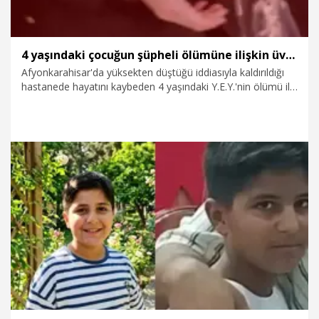
4 yaşındaki çocuğun şüpheli ölümüne ilişkin üvey baba ve dede tutuklandı
Afyonkarahisar'da yüksekten düştüğü iddiasıyla kaldırıldığı
hastanede hayatını kaybeden 4 yaşındaki Y.E.Y.'nin ölümü ile
ilgili annesi dahil 5 şüpheli, gözaltına alındı. Sulh Ceza
Hakimliği'ne sevk edilen şüphelilerden B.K. 'Kasten öldürme',
M.K. de suçluya yardım ettiği ve delil kararttığı suçlamasıyla
tutuklandı.
6.08.2026
Gündem