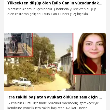
Yüksekten düşüp ölen Eyüp Can'ın vücudundaki kesi izleri araştırılıyor
Mersin’in Anamur ilçesindeki iş hanında yüksekten düşüp
ölen restoran çalışanı Eyüp Can Güner'i (12) bıçakla
kovaladığı öne sürülen tutuklu sanık Necmettin Ulaş’ın (25)
yargılandığı davanın duruşması, dosyadaki eksiklerin
tamamlanması için ertelendi. Güner'in vücudundaki kesi
izlerine ilişkin araştırma yapılıp, Adli Tıp raporunun da
dosyaya eklenmesi bekleniyor.
6.08.2026
Gündem
İcra takibi başlatan avukatı öldüren sanık için ağırlaştırılmış müebbet istemi
Bursa'nın Gürsu ilçesinde borcunu ödemediği gerekçesiyle
kendisine yönelik icra takibi başlatan Avukat Hatice