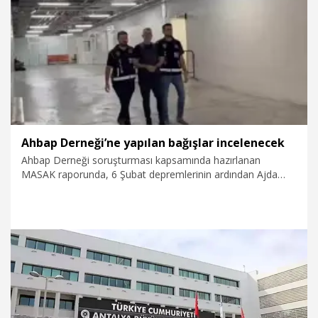
6.08.2026
Gündem
Ahbap Derneği’ne yapılan bağışlar incelenecek
Ahbap Derneği soruşturması kapsamında hazırlanan
MASAK raporunda, 6 Şubat depremlerinin ardından Ajda
Pekkan, Tarkan, Sibel Can, Barış Arduç, Kıvanç Tatlıtuğ’un
da aralarında bulunduğu çok sayıda kişinin yaptığı bağışlara
yer verildi. Savcılık, iyi niyetle ve depremzedelere yardım
amacıyla gönderildiği değerlendirilen paraların hangi kişi ve
şirketlere aktarıldığını, muhasebe kayıtlarına işlenip
işlenmediği ve kampanyada belirtilen amaçlar
doğrultusunda kullanılıp kullanılmadığı araştıracak.
6.08.2026
Gündem