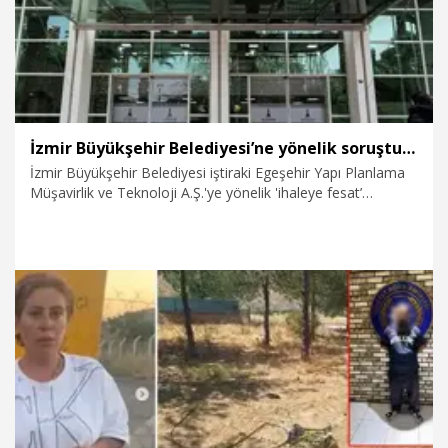
İzmir Büyükşehir Belediyesi’ne yönelik soruşturmada Veli Ağbaba'nın ağabeyi tutuklandı
İzmir Büyükşehir Belediyesi iştiraki Egeşehir Yapı Planlama
Müşavirlik ve Teknoloji A.Ş.'ye yönelik 'ihaleye fesat’
karıştırmakla ilgili başlatılan soruşturması kapsamında
düzenlenen ikinci dalga operasyonunda gözaltına alınan
Yeni Parti Malatya Milletvekili Veli Ağbaba'nın ağabeyi Hür
Ağbaba ile Ferat Yetişsin tutuklandı.
6.08.2026
Gündem