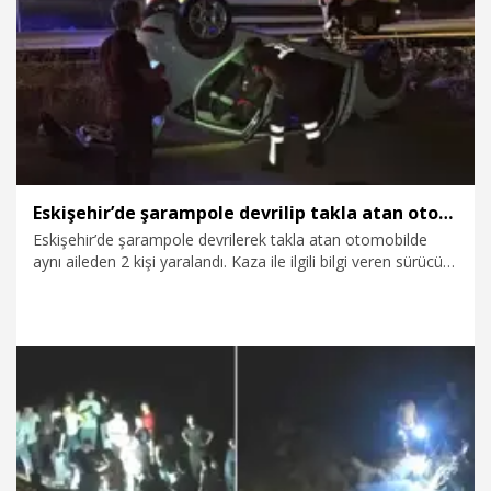
6.08.2026
Dünya
Eskişehir’de şarampole devrilip takla atan otomobildeki 2 kişi yaralandı
Eskişehir’de şarampole devrilerek takla atan otomobilde
aynı aileden 2 kişi yaralandı. Kaza ile ilgili bilgi veren sürücü
Harun A. (56), başka bir otomobilin kendilerine çarparak,
kaçtığını iddia etti.
6.08.2026
Gündem