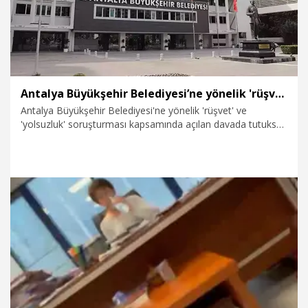
Antalya Büyükşehir Belediyesi’ne yönelik 'rüşvet' soruşturmasında 2 yeni gözaltı
Antalya Büyükşehir Belediyesi'ne yönelik 'rüşvet' ve
'yolsuzluk' soruşturması kapsamında açılan davada tutuksuz
yargılanan, daha önce etkin pişmanlık hükümlerinden
yararlanarak ifade veren iş insanı Çağrı G. ile belediyenin eski
genel sekreter yardımcısı Serkan T., yeniden gözaltına alındı.
6.08.2026
Gündem