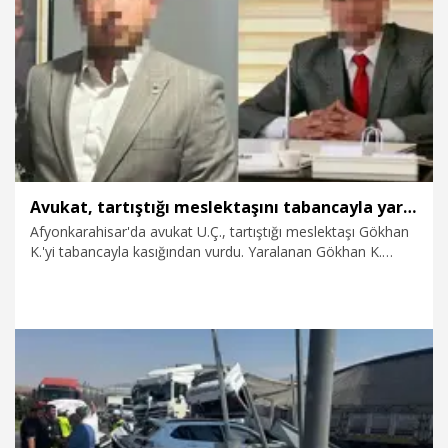
6.08.2026
Gündem
Avukat, tartıştığı meslektaşını tabancayla yaraladı
Afyonkarahisar'da avukat U.Ç., tartıştığı meslektaşı Gökhan
K.'yi tabancayla kasığından vurdu. Yaralanan Gökhan K.
hastanede tedaviye alınırken, U.Ç. ise gözaltına alındı.
6.08.2026
Gündem