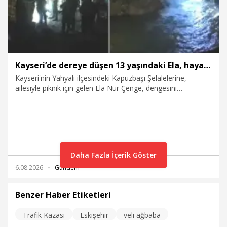
Kayseri’de dereye düşen 13 yaşındaki Ela, hayatını kaybetti
Kayseri'nin Yahyalı ilçesindeki Kapuzbaşı Şelalelerine,
ailesiyle piknik için gelen Ela Nur Çenge, dengesini
kaybederek dereye düştü. Suda kaybolan ve 3 saat süren
çalışmalar sonucunda 4 kilometre uzaklıkta Çenge’nin cansız
bedenine ulaşıldı.
Daha Fazla İçerik Göster
6.08.2026
Gündem
Benzer Haber Etiketleri
Trafik Kazası
Eskişehir
veli ağbaba