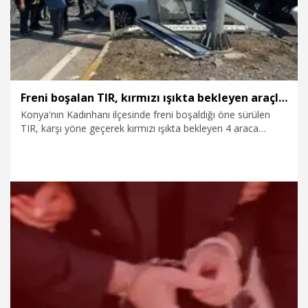
Freni boşalan TIR, kırmızı ışıkta bekleyen araçlara çarptı: 1 ölü, 9 yaralı
Konya'nın Kadınhanı ilçesinde freni boşaldığı öne sürülen
TIR, karşı yöne geçerek kırmızı ışıkta bekleyen 4 araca
çarptı. Kazada 1 kişi hayatını kaybetti, 9 kişi yaralandı.
6.08.2026
Gündem