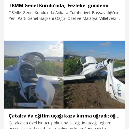
TBMM Genel Kurulu'nda, 'Fezleke' gündemi
TBMM Genel Kurulu'nda Ankara Cumhuriyet Başsavcılığı'nın
Yeni Parti Genel Başkanı Özgür Özel ve Malatya Milletvekili
Veli Ağbaba'nın dokunulmazlıklarının kaldırılması için
hazırlanan fezlekelerin Adalet Bakanlığına gönderilmesinin
kamuoyuna yansıması ile ilgili siyasi parti grup
başkanvekilleri değerlendirmelerde bulundu.
7.08.2026
Politika
Çatalca'da eğitim uçağı kaza kırıma uğradı; öğrenci pilot hafif yaralandı
Çatalca'da özel bir uçuş okuluna ait eğitim uçağı, eğitim
uçuşu sırasında sert inişin ardından kuyruğunun piste