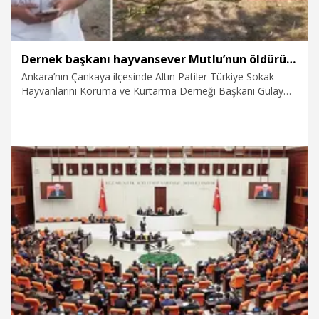
Dernek başkanı hayvansever Mutlu’nun öldürülmesiyle ilgili ağabeyi ve 4 kişi tutuklandı
Ankara’nın Çankaya ilçesinde Altın Patiler Türkiye Sokak
Hayvanlarını Koruma ve Kurtarma Derneği Başkanı Gülay
Akgün Mutlu’nun (41) silahla öldürülmesine ilişkin
soruşturmada, şüpheli ağabeyi K.A. ile birlikte 5 şüpheli
tutuklandı.
6.08.2026
Gündem