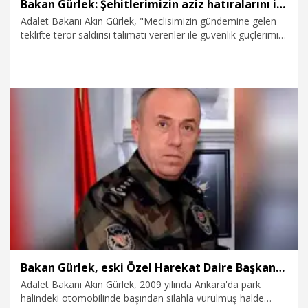
Bakan Gürlek: Şehitlerimizin aziz hatıralarını incitecek hiçbir tasarrufa izin verilmeyecek
Adalet Bakanı Akın Gürlek, "Meclisimizin gündemine gelen
teklifte terör saldırısı talimatı verenler ile güvenlik güçlerimizi
şehit edenlere ilişkin bir düzenleme yer almamaktadır. Bütün
işlemler anayasa ve hukuk devleti ilkeleri çerçevesinde
milletimizin hassasiyetleri gözetilerek yürütülecektir. Şehit
ailelerimizin ve kahraman gazilerimizin hassasiyetleri sürecin
temel ölçüsü olacaktır. Onların onurunu ve aziz hatıralarını
incitecek hiçbir tasarrufa izin verilmeyecektir" dedi.
6.08.2026
Politika
Bakan Gürlek, eski Özel Harekat Daire Başkanı Oktay'ın ailesini kabul etti
Adalet Bakanı Akın Gürlek, 2009 yılında Ankara'da park
halindeki otomobilinde başından silahla vurulmuş halde