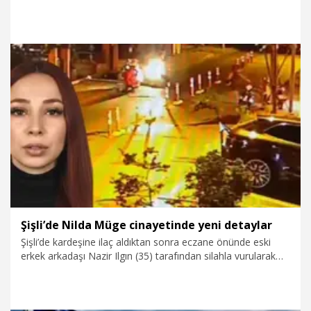
bulunan eski Özel Harekat Daire Başkanı Behçet Oktay'ın
ailesini kabul etti. Görüşmede, kendi silahıyla intihar ettiği
ileri sürülen Oktay'ın şüpheli ölümünün aydınlatılmasına
yönelik taleplerin gündeme gelmesi bekleniyor.
6.08.2026
Politika
Şişli’de Nilda Müge cinayetinde yeni detaylar
Şişli’de kardeşine ilaç aldıktan sonra eczane önünde eski
erkek arkadaşı Nazir Ilgın (35) tarafından silahla vurularak
öldürülen Nilda Müge Şahin’in (26), tehdit edildiği
gerekçesiyle 9 gün önce emniyete giderek şikayetçi olduğu
ortaya çıktı. Şikayet üzerine uzaklaştırma kararı çıkarıldığı,