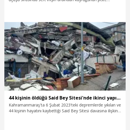
sürtmesi sonucu kaza kırıma uğradı. Kazada öğrenci pilot
Baran B. hafif yaralandı.
6.08.2026
Gündem
44 kişinin öldüğü Said Bey Sitesi'nde ikinci yapı denetim şirketinin 3 yetkilisine dava
Kahramanmaraş'ta 6 Şubat 2023'teki depremlerde yıkılan ve
44 kişinin hayatını kaybettiği Said Bey Sitesi davasına ilişkin
yeni gelişme yaşandı. Sitenin ikinci yapı denetim şirketinden
3 kişi hakkında hazırlanan iddianame kabul edilirken, söz
konusu dosya ana dava ile birleştirildi.