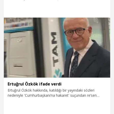
Kocaefe'yi (26) düzenlediği silahlı saldırıda öldüren Hakkı
Çetin’in (49) 'Nitelikli kasten öldürme' suçundan
ağırlaştırılmış müebbet hapsi istendi. Hakkı Çetin’in oğlu Ali
Çetin ile eski eşi Esra Üstünel'in de 'Azmettirme' suçundan
ayrı ayrı ağırlaştırılmış müebbet hapisle cezalandırılması
talep edildi.
6.08.2026
Gündem
Ertuğrul Özkök ifade verdi
Ertuğrul Özkök hakkında, katıldığı bir yayındaki sözleri
nedeniyle 'Cumhurbaşkanı’na hakaret' suçundan re’sen
soruşturma başlatıldı. Özkök ifade vermek için Çağlayan’da
bulunan İstanbul Adalet Sarayı’na geldi.