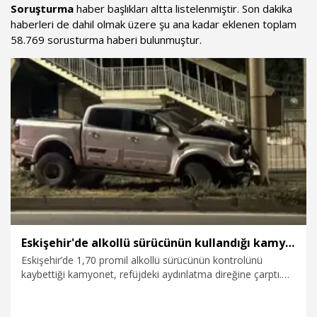
Soruşturma
haber başlıkları altta listelenmiştir. Son dakika
haberleri de dahil olmak üzere şu ana kadar eklenen toplam
58.769 sorusturma haberi bulunmuştur.
Eskişehir'de alkollü sürücünün kullandığı kamyonet aydınlatma direğine çarptı; 1 yaralı
Eskişehir’de 1,70 promil alkollü sürücünün kontrolünü
kaybettiği kamyonet, refüjdeki aydınlatma direğine çarptı.
Kazada kamyonette bulunan 1 kişi yaralandı.