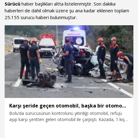
Sürücü
haber başlıkları altta listelenmiştir. Son dakika
haberleri de dahil olmak üzere şu ana kadar eklenen toplam
25.155 surucu haberi bulunmuştur.
Karşı şeride geçen otomobil, başka bir otomobille çapıştı: 1 ölü, 2 ağır yaralı
Bolu’da sürücüsünün kontrolünü yitirdiği otomobil, refüjü
aşıp karşı şeritten gelen otomobil ile çarpıştı. Kazada, 1 kişi
yaşamını yitirirken, 2 kişi de ağır yaralandı.