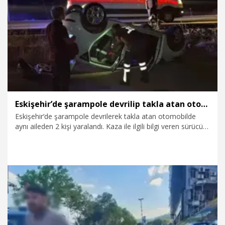
6.08.2026
Foto Galeri
Eskişehir’de şarampole devrilip takla atan otomobildeki 2 kişi yaralandı
Eskişehir’de şarampole devrilerek takla atan otomobilde
aynı aileden 2 kişi yaralandı. Kaza ile ilgili bilgi veren sürücü
Harun A. (56), başka bir otomobilin kendilerine çarparak,
kaçtığını iddia etti.
6.08.2026
Gündem