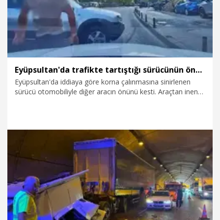
Eyüpsultan'da trafikte tartıştığı sürücünün önünü kesti: 'Canım burnumda, kafanı keserim'
Eyüpsultan'da iddiaya göre korna çalınmasına sinirlenen
sürücü otomobiliyle diğer aracın önünü kesti. Araçtan inen
saldırganın sürücüyü "Canım burnumda, kafanı keserim"
diyerek tehdit ettiği anlar araç içi kamerasına yansıdı.
Saldırgan sürücü otomobildeki kadın yolcu tarafından
sakinleştirildi.
5.08.2026
Gündem