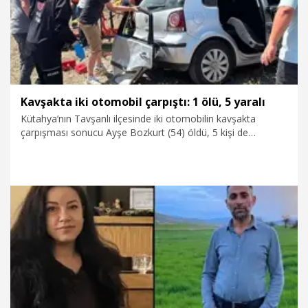
Kavşakta iki otomobil çarpıştı: 1 ölü, 5 yaralı
Kütahya’nın Tavşanlı ilçesinde iki otomobilin kavşakta
çarpışması sonucu Ayşe Bozkurt (54) öldü, 5 kişi de
yaralandı.
7.08.2026
Gündem