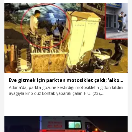
6.08.2026
Gündem
Eve gitmek için parktan motosiklet çaldı; 'alkollüydüm, hatırlamıyorum' dedi
Adana'da, parkta gözüne kestirdiği motosikletin gidon kilidini
ayağıyla kırıp düz kontak yaparak çalan H.U. (23),
motosikletle gezerken yakalandı. Şüpheli ifadesinde,
"Alkollüydüm, eve gitmek için motosikleti çaldım, sonrasını
hatırlamıyorum" dedi.