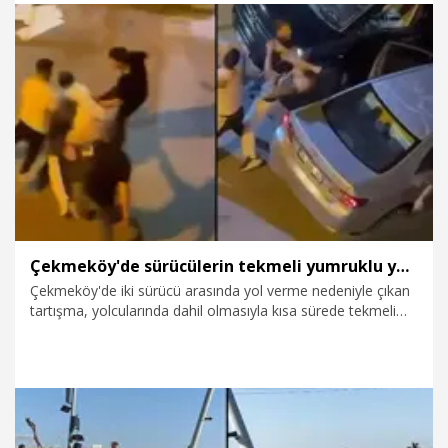
4.08.2026
Gündem
Çekmeköy'de sürücülerin tekmeli yumruklu yol verme kavgası kamerada
Çekmeköy'de iki sürücü arasında yol verme nedeniyle çıkan
tartışma, yolcularında dahil olmasıyla kısa sürede tekmeli
yumruklu kavgaya dönüştü. Çevredekilerin araya girmesiyle
son bulan kavga cep telefonu kamerasıyla kaydedildi.