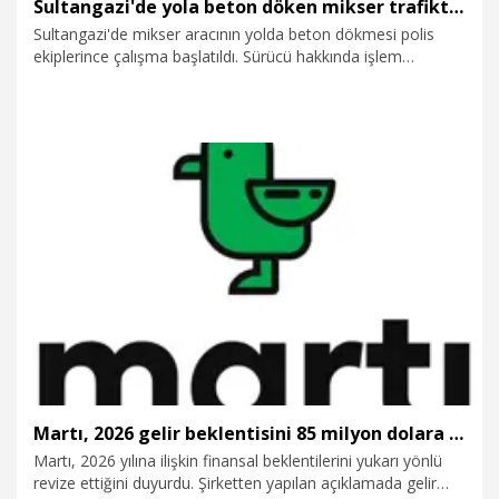
Sultangazi'de yola beton döken mikser trafikten men edildi
Sultangazi'de mikser aracının yolda beton dökmesi polis
ekiplerince çalışma başlatıldı. Sürücü hakkında işlem
yapılırken, beton mikseri trafikten men edildi. Mikserin yola
beton döktüğü anlar cep telefonu kamerasına yansıdı.
3.08.2026
Gündem
Martı, 2026 gelir beklentisini 85 milyon dolara yükseltti
Martı, 2026 yılına ilişkin finansal beklentilerini yukarı yönlü
revize ettiğini duyurdu. Şirketten yapılan açıklamada gelir