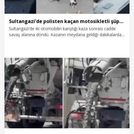
Sultangazi'de polisten kaçan motosikletli şüpheli kazaya denk gelince yakalandı
Sultangazi'de iki otomobilin karıştığı kaza sonrası cadde
savaş alanına döndü. Kazanın meydana geldiği dakikalarda
polisin 'Dur' ihtarına uymayan motosiklet sürücüsü ise
kazanın yaşandığı caddeye doğru ilerlemeye başladı. Oluşan
trafik yoğunluğu ve kalabalık nedeniyle daha fazla
ilerleyemeyen sürücü polis tarafından gözaltına alındı.
Yaşananlar cep telefonu kamerasına yansıdı.
3.08.2026
Gündem