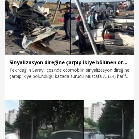
3.08.2026
Gündem
Sinyalizasyon direğine çarpıp ikiye bölünen otomobilden sağ çıktı
Tekirdağ'ın Saray ilçesinde otomobilin sinyalizasyon direğine
çarpıp ikiye bölündüğü kazada sürücü Mustafa A. (24) hafif
yaralandı.
3.08.2026
Gündem