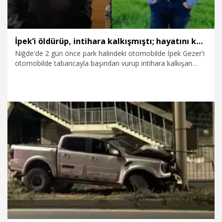
İpek’i öldürüp, intihara kalkışmıştı; hayatını kaybetti
Niğde'de 2 gün önce park halindeki otomobilde İpek Gezer'i
otomobilde tabancayla başından vurup intihara kalkışan
Ömer Oğuz da tedavi gördüğü hastanede hayatını kaybetti.
7.08.2026
Gündem