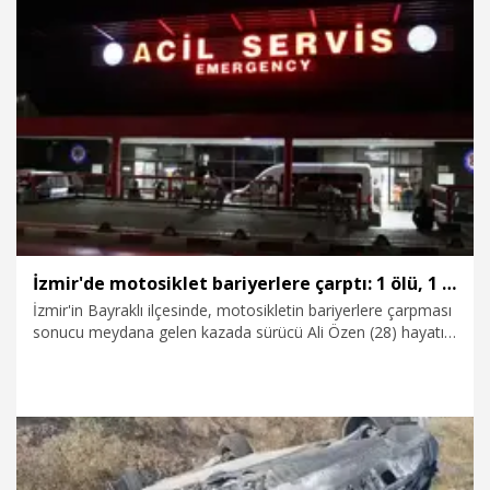
3.08.2026
Gündem
İzmir'de motosiklet bariyerlere çarptı: 1 ölü, 1 ağır yaralı
İzmir'in Bayraklı ilçesinde, motosikletin bariyerlere çarpması
sonucu meydana gelen kazada sürücü Ali Özen (28) hayatını
kaybetti, Mustafa Kemal Y. (32) ise ağır yaralandı.