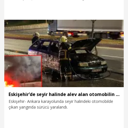
çarptı. 3 kişinin hayatını kaybettiği kaza kameraya yansıdı.
Kazada ölenlerden Melih Utku Kızıltaş'ın izinli polis memuru
olduğu öğrenildi. Aynı kazada yaşamını Nazlı Cesur'un
cenazesinin namazın ardından Silivri Gümüşyaka
Mezarlığı'nda toprağa verilecek.
5.08.2026
Gündem
Eskişehir’de seyir halinde alev alan otomobilin sürücüsü yaralandı
Eskişehir- Ankara karayolunda seyir halindeki otomobilde
çıkan yangında sürücü yaralandı.