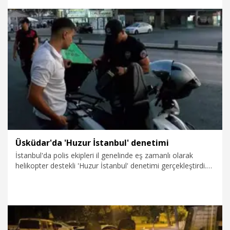
7.08.2026
Gündem
Üsküdar'da 'Huzur İstanbul' denetimi
İstanbul'da polis ekipleri il genelinde eş zamanlı olarak
helikopter destekli 'Huzur İstanbul' denetimi gerçekleştirdi.
Üskjüdar'daki denetimlerde sürücü ve yolculara Genel Bilgi
Taraması (GBT) yapıldı.