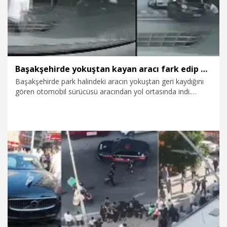
Başakşehirde yokuştan kayan aracı fark edip otomobilinden inerek koştu; kaputundan tutarak durdurdu
Başakşehirde park halindeki aracın yokuştan geri kaydığını
gören otomobil sürücüsü aracından yol ortasında indi.
Koşarak yokuştan kayan otomobilin yanına giden sürücü
önce kapıları zorladı. Sürücü kapıları açamayınca bu kez
kaput kısmına asılarak otomobili durdurdu. Bu sırada
çevrede bulunan 2 kişi daha yardıma koşarken, olay anı araç
kamerasına yansıdı.
3.08.2026
Gündem