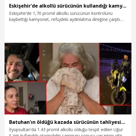
Eskişehir'de alkollü sürücünün kullandığı kamyonet aydınlatma direğine çarptı; 1 yaralı
Eskişehir’de 1,70 promil alkollü sürücünün kontrolünü
kaybettiği kamyonet, refüjdeki aydınlatma direğine çarptı.
Kazada kamyonette bulunan 1 kişi yaralandı.
7.08.2026
Gündem
Batuhan'ın öldüğü kazada sürücünün tahliyesine aileden tepki; 'Kardeşimin hayatının bedeli 4 ay mı'
Eyüpsultan'da 1.43 promil alkollü olduğu tespit edilen Uğur
S.'nin kullandığı otomobilin çarpması sonucu yaşamını yitiren