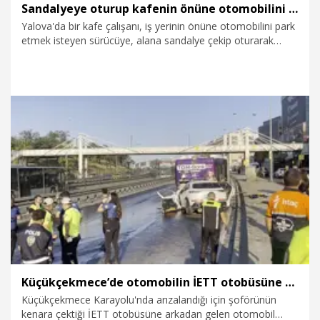
Sandalyeye oturup kafenin önüne otomobilini park etmek isteyen sürücüye engel oldu
Yalova'da bir kafe çalışanı, iş yerinin önüne otomobilini park
etmek isteyen sürücüye, alana sandalye çekip oturarak
engel oldu. İki kadın arasında yaşanan gerginlik cep
telefonuyla görüntülendi.
5.08.2026
Gündem
Küçükçekmece’de otomobilin İETT otobüsüne çarptığı kaza kamerada; 3 ölü
Küçükçekmece Karayolu'nda arızalandığı için şoförünün
kenara çektiği İETT otobüsüne arkadan gelen otomobil