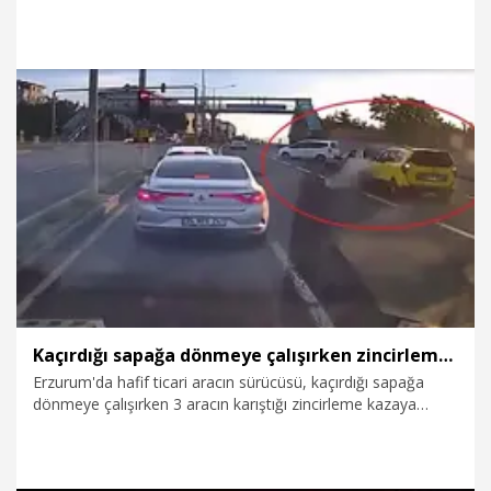
beklentisi 70 milyon dolardan 85 milyon dolara, düzeltilmiş
FAVÖK beklentisi ise 1 milyon dolardan 7 milyon dolara
yükseltildiği kaydedildi.
3.08.2026
Ekonomi
Kaçırdığı sapağa dönmeye çalışırken zincirleme kazaya neden oldu; o anlar kamerada
Erzurum'da hafif ticari aracın sürücüsü, kaçırdığı sapağa
dönmeye çalışırken 3 aracın karıştığı zincirleme kazaya
neden oldu. Kaza, bir başka aracın kamerasına yansıdı.