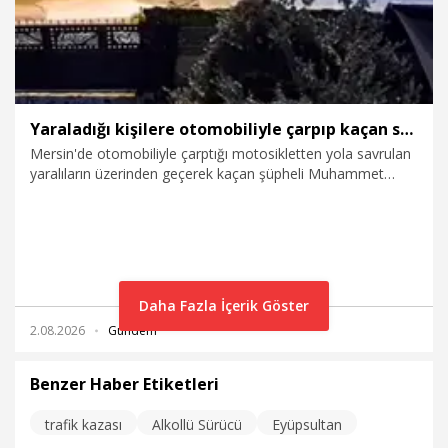
Yaraladığı kişilere otomobiliyle çarpıp kaçan sürücü tutuklandı
Mersin'de otomobiliyle çarptığı motosikletten yola savrulan
yaralıların üzerinden geçerek kaçan şüpheli Muhammet
Raşit Y. (20) tutuklandı.
Daha Fazla İçerik Göster
2.08.2026
Gündem
Benzer Haber Etiketleri
trafik kazası
Alkollü Sürücü
Eyüpsultan