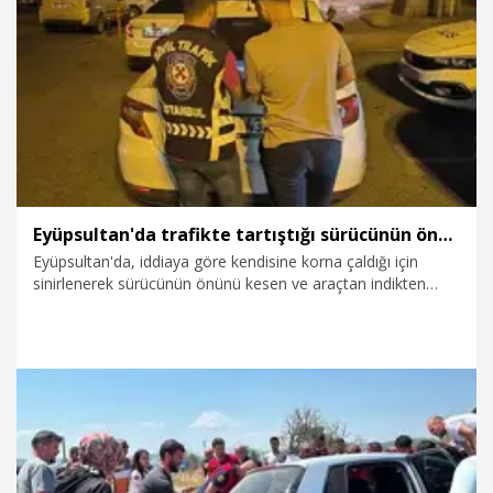
7.08.2026
Gündem
Eyüpsultan'da trafikte tartıştığı sürücünün önünü kesip tehdit eden saldırgana 180 bin lira ceza
Eyüpsultan'da, iddiaya göre kendisine korna çaldığı için
sinirlenerek sürücünün önünü kesen ve araçtan indikten
sonra "Canım burnumda, kafanı keserim" diyerek tehditte
eden M.E.Ö. yakalandı. Sürücünün ehliyetine 60 gün süreyle
el konulurken, aracı da 60 gün süreyle trafikten men edilerek
otoparka çekildi. M.E.Ö.'ye 180 bin lira ceza yazıldı.
7.08.2026
Gündem