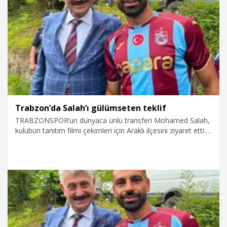
8.08.2026
Politika
Trabzon’da Salah’ı gülümseten teklif
TRABZONSPOR’un dünyaca ünlü transferi Mohamed Salah,
kulübün tanıtım filmi çekimleri için Araklı ilçesini ziyaret etti.
Araklı Belediye Başkanı Hüseyin Avni Coşkun Çebi, sohbet
sırasında Salah’a, “Küresel ısınma dünyayı tehdit ediyor. Yaz
aylarında Mısır’da yaşamak zorlaşacak. İlçemiz o yıllarda
yaşanabilir olacak ve küresel ısınmadan en az etkilenecek
yer olacak. Dolayısıyla size burada güzel bir arazi verelim”
teklifinde bulundu. Salah’ın teklife gülümsediği anlar, sanal
medyada ilgi gördü.
8.08.2026
Video