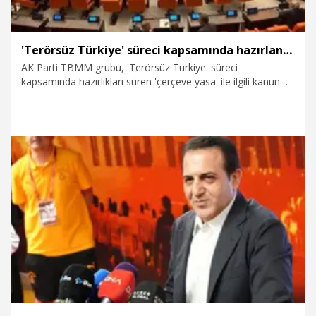
'Terörsüz Türkiye' süreci kapsamında hazırlanan 'çerçeve yasa' imzaya açıldı
AK Parti TBMM grubu, 'Terörsüz Türkiye' süreci
kapsamında hazırlıkları süren 'çerçeve yasa' ile ilgili kanun
teklifini imzaya açtı. İmza sürecinin tamamlanmasının
ardından teklif, TBMM Başkanlığı'na sunulacak.
3.08.2026
Politika