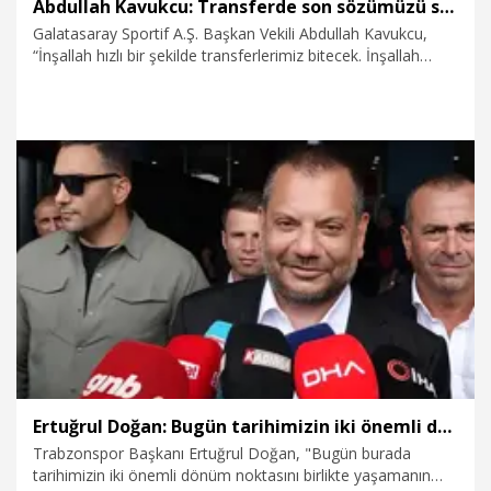
Abdullah Kavukcu: Transferde son sözümüzü söylemedik
Galatasaray Sportif A.Ş. Başkan Vekili Abdullah Kavukcu,
“İnşallah hızlı bir şekilde transferlerimiz bitecek. İnşallah
herkes çok mutlu olacak. Bu transferlerle birlikte yine en
güçlüsü biz olacağız. Biz son sözümüzü söylemedik. Şimdi
herkes söylüyor son sözünü. Bizim de son sözümüzü henüz
başkanımız söylemedi” dedi.
3.08.2026
Spor
Ertuğrul Doğan: Bugün tarihimizin iki önemli dönüm noktasını birlikte yaşamanın gururunu yaşıyoruz
Trabzonspor Başkanı Ertuğrul Doğan, "Bugün burada
tarihimizin iki önemli dönüm noktasını birlikte yaşamanın