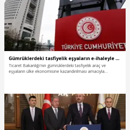
4.08.2026
Politika
Gümrüklerdeki tasfiyelik eşyaların e-ihaleyle satışından 2,7 milyar lira gelir sağlandı
Ticaret Bakanlığı'nın gümrüklerdeki tasfiyelik araç ve
eşyaların ülke ekonomisine kazandırılması amacıyla
uygulamaya aldığı e-İhale Sistemi ile bu yılın ilk 6 ayında 2,7
milyar lira gelir sağlandı.
4.08.2026
Gündem