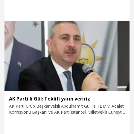
Dayanışma ve Toplumsal Bütünleşmenin Güçlendirilmesine
Dair Kanun Teklifi'ni, TBMM Başkanlığına sundu.
5.08.2026
Politika
AK Parti'li Gül: Teklifi yarın veririz
AK Parti Grup Başkanvekili Abdulhamit Gül ile TBMM Adalet
Komisyonu Başkanı ve AK Parti İstanbul Milletvekili Cüneyt
Yüksel, 'Terörsüz Türkiye' süreci kapsamında hazırlanan
kanun teklifiyle ilgili Yeni Yol, CHP ve Yeni Parti'yi ziyaret etti.
AK Parti'li Gül, söz konusu kanun teklifinin TBMM