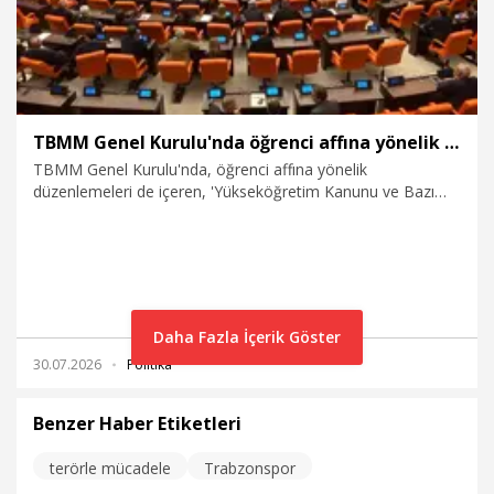
TBMM Genel Kurulu'nda öğrenci affına yönelik düzenlemeleri de içeren teklif kabul edildi
TBMM Genel Kurulu'nda, öğrenci affına yönelik
düzenlemeleri de içeren, 'Yükseköğretim Kanunu ve Bazı
Kanunlarda Değişiklik Yapılmasına Dair Kanun Teklifi' kabul
edildi.
Daha Fazla İçerik Göster
30.07.2026
Politika
Benzer Haber Etiketleri
terörle mücadele
Trabzonspor