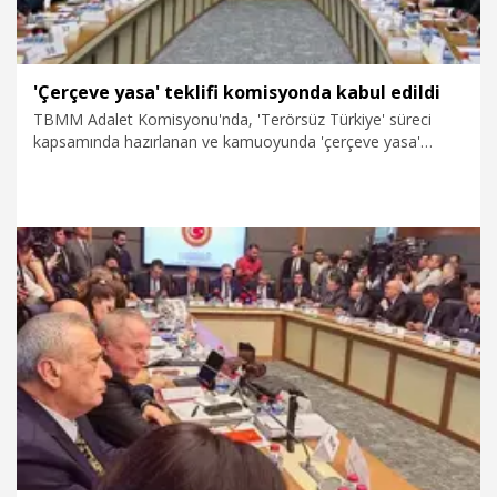
'Çerçeve yasa' teklifi komisyonda kabul edildi
TBMM Adalet Komisyonu'nda, 'Terörsüz Türkiye' süreci
kapsamında hazırlanan ve kamuoyunda 'çerçeve yasa'
olarak bilinen, 'Milli Dayanışma ve Toplumsal
Bütünleşmenin Güçlendirilmesine Dair Kanun Teklifi' kabul
edildi. Teklifin pazartesi günü genel kurulda görüşülmesi
bekleniyor.
8.08.2026
Politika