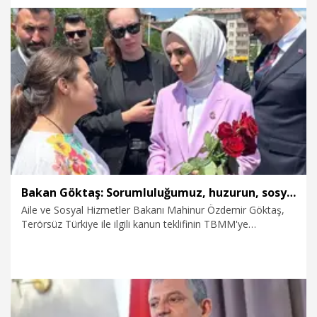
Niyeti bu heyecanı ve sevgiyi yaşamaktı" dedi.
6.08.2026
Spor
Bakan Göktaş: Sorumluluğumuz, huzurun, sosyal dayanışmayla daha da güçlenmesini sağlamaktır
Aile ve Sosyal Hizmetler Bakanı Mahinur Özdemir Göktaş,
Terörsüz Türkiye ile ilgili kanun teklifinin TBMM'ye
sunulduğunu belirterek, "Terörün sona ermesi, ailelerin
güçlenmesi, toplumsal barışın daha kalıcı hale gelmesi
demek. Bakanlık olarak hedefimiz; çocukların güvenle
büyüdüğü, ailelerin geleceğe umutla baktığı 'Türkiye Yüzyılı'nı
inşa etmektir. Sorumluluğumuz, huzurun sosyal
dayanışmayla daha da güçlenmesini sağlamaktır" dedi.