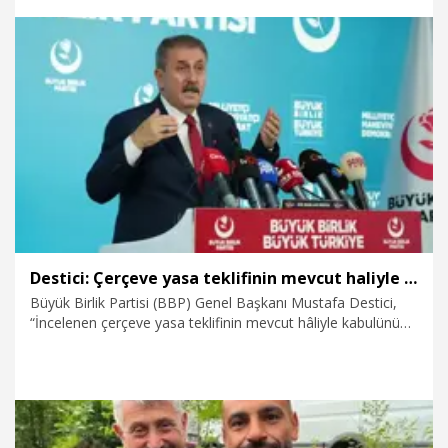
8.08.2026
Politika
Destici: Çerçeve yasa teklifinin mevcut haliyle kabulünü doğru bulmuyoruz
Büyük Birlik Partisi (BBP) Genel Başkanı Mustafa Destici,
“İncelenen çerçeve yasa teklifinin mevcut hâliyle kabulünü
doğru bulmadığımızı ifade ediyoruz. Terörün sona ermesi
milletimizin ve partimizin en büyük arzusudur. Ancak bunun
yolu, terör örgütüne hukukî imtiyaz tanımaktan değil; terör
örgütünü hukukun ve devletin karşısında tamamen çaresiz
bırakmaktan ve yok etmekten geçer” dedi.