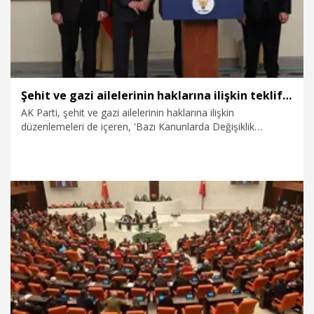
Şehit ve gazi ailelerinin haklarına ilişkin teklif, TBMM'de
AK Parti, şehit ve gazi ailelerinin haklarına ilişkin
düzenlemeleri de içeren, 'Bazı Kanunlarda Değişiklik
Yapılmasına Dair Kanun Teklifi'ni TBMM Başkanlığına
sundu.
3.08.2026
Politika