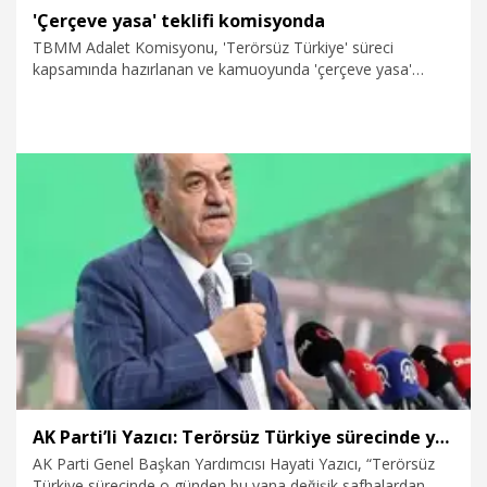
'Çerçeve yasa' teklifi komisyonda
TBMM Adalet Komisyonu, 'Terörsüz Türkiye' süreci
kapsamında hazırlanan ve kamuoyunda 'çerçeve yasa'
olarak bilinen, 'Milli Dayanışma ve Toplumsal
Bütünleşmenin Güçlendirilmesine Dair Kanun Teklifi'ni
görüşmek üzere toplandı.
8.08.2026
Politika
AK Parti’li Yazıcı: Terörsüz Türkiye sürecinde yeni bir safhaya girdik
AK Parti Genel Başkan Yardımcısı Hayati Yazıcı, “Terörsüz
Türkiye sürecinde o günden bu yana değişik safhalardan