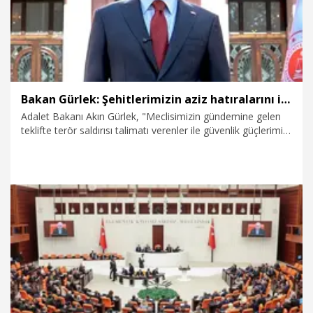
Bakan Gürlek: Şehitlerimizin aziz hatıralarını incitecek hiçbir tasarrufa izin verilmeyecek
Adalet Bakanı Akın Gürlek, "Meclisimizin gündemine gelen
teklifte terör saldırısı talimatı verenler ile güvenlik güçlerimizi
şehit edenlere ilişkin bir düzenleme yer almamaktadır. Bütün
işlemler anayasa ve hukuk devleti ilkeleri çerçevesinde
milletimizin hassasiyetleri gözetilerek yürütülecektir. Şehit
ailelerimizin ve kahraman gazilerimizin hassasiyetleri sürecin
temel ölçüsü olacaktır. Onların onurunu ve aziz hatıralarını
incitecek hiçbir tasarrufa izin verilmeyecektir" dedi.
6.08.2026
Politika