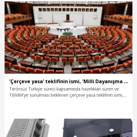
Başkanlığı'na sunulmasına ilişkin, "Teklifi yarın veririz" dedi.
4.08.2026
Politika
'Çerçeve yasa' teklifinin ismi, 'Milli Dayanışma ve Toplumsal Bütünleşmenin Güçlendirilmesi' oldu
Terörsüz Türkiye süreci kapsamında hazırlıkları süren ve
TBMM'ye sunulması beklenen çerçeve yasa teklifinin ismi,
'Milli Dayanışma ve Toplumsal Bütünleşmenin
Güçlendirilmesi' oldu.