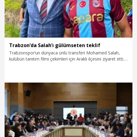
Trabzon’da Salah’ı gülümseten teklif
Trabzonspor’un dünyaca ünlü transferi Mohamed Salah,
kulübün tanıtım filmi çekimleri için Araklı ilçesini ziyaret etti.
Araklı Belediye Başkanı Hüseyin Avni Coşkun Çebi, sohbet
sırasında Salah’a, “Küresel ısınma dünyayı tehdit ediyor. Yaz
aylarında Mısır’da yaşamak zorlaşacak. İlçemiz o yıllarda
yaşanabilir olacak ve küresel ısınmadan en az etkilenecek
yer olacak. Dolayısıyla size burada güzel bir arazi verelim”
teklifinde bulundu. Salah’ın teklife gülümsediği anlar, sanal
medyada ilgi gördü.
8.08.2026
Spor