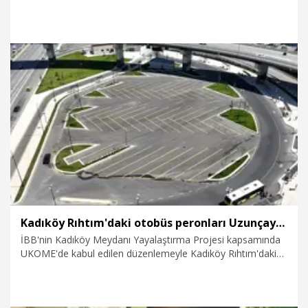
gururunu yaşıyoruz. Trabzonspor’umuzun Süper Lig’e
yükselişinin 50’nci yıllı ve şanlı kulübümüzün kuruluşunu
büyük bir gurur ve coşkuyla kutluyoruz" dedi.
2.08.2026
Spor
Kadıköy Rıhtım'daki otobüs peronları Uzunçayır'a taşınıyor
İBB'nin Kadıköy Meydanı Yayalaştırma Projesi kapsamında
UKOME'de kabul edilen düzenlemeyle Kadıköy Rıhtım'daki
otobüs peronları kaldırılıyor. Toplam 26 hat ve 286 araç
Uzunçayır Peron Alanı'na taşınacak. Yeni peron alanı ve
Kadıköy Rıhtım'daki otobüs durakları havadan görüntülendi.