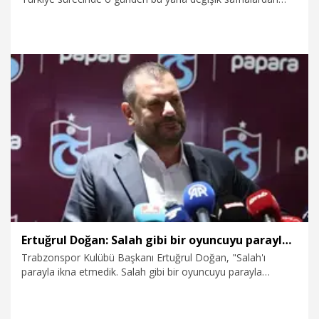
geçerek dün itibarıyla yeni bir safhaya girilmiştir'' dedi.
7.08.2026
Politika
Ertuğrul Doğan: Salah gibi bir oyuncuyu parayla ikna edip Trabzon'a getiremezsiniz
Trabzonspor Kulübü Başkanı Ertuğrul Doğan, "Salah'ı
parayla ikna etmedik. Salah gibi bir oyuncuyu parayla
Trabzon'a getiremezsiniz. Dün akşam yönetici
arkadaşlarımızla beraberdik. Bize bir kontrat gösterdi.
Herhalde bizim verdiğimiz ücretin dört katı bir kontrattı.