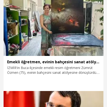
1.08.2026
Gündem
Emekli öğretmen, evinin bahçesini sanat atölyesine çevirdi
İZMİR'in Buca ilçesinde emekli resim öğretmeni Zümrüt
Özmen (75), evinin bahçesini sanat atölyesine dönüştürdü.
Özmen, çalışmalarında klasik resim tekniklerinin dışına
çıkarak kumaş, naylon, kurumuş ot ve atık malzemeleri de
kullanıyor.