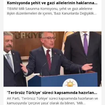
Komisyonda şehit ve gazi ailelerinin haklarına ilişkin teklif görüşüldü
TBMM Milli Savunma Komisyonu, şehit ve gazi ailelerine
ilişkin düzenlemeleri de içeren, ‘Bazı Kanunlarda Değişiklik
Yapılmasına Dair Kanun Teklifi'ni görüşmek üzere toplandı.
6.08.2026
Politika
'Terörsüz Türkiye' süreci kapsamında hazırlanan kanun teklifi TBMM'de
AK Parti, 'Terörsüz Türkiye' süreci kapsamında hazırlanan ve
kamuoyunda 'çerçeve yasa' olarak da bilinen, 'Milli