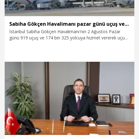
Sabiha Gökçen Havalimanı pazar günü uçuş ve yolcu rekoru kırdı
İstanbul Sabiha Gökçen Havalimanı'nın 2 Ağustos Pazar
günü 919 uçuş ve 174 bin 325 yolcuya hizmet vererek uçuş
ve yolcu rekoru kırdığı bildirildi.�
3.08.2026
Ekonomi