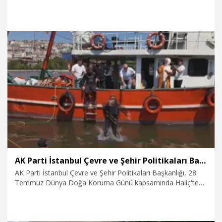
TMSF'ye devredildi; derneğin kendisine ise mevzuat gereği
TMSF dışından üç kişi mahkeme kararıyla kayyım olarak
atandı.
29.07.2026
Gündem
AK Parti İstanbul Çevre ve Şehir Politikaları Başkanlığı'ndan çevre kirliliği farkındalığı etkinliği
AK Parti İstanbul Çevre ve Şehir Politikaları Başkanlığı, 28
Temmuz Dünya Doğa Koruma Günü kapsamında Haliç'te
çevre kirliliğine dikkat çekmek amacıyla farkındalık etkinliği
düzenledi.