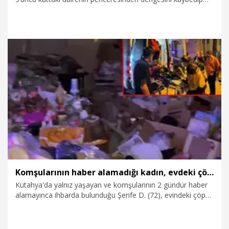
beton zemine düşerek ağır yaralandı.
8.08.2026
Gündem
Komşularının haber alamadığı kadın, evdeki çöp yığınları arasında bulundu
Kütahya'da yalnız yaşayan ve komşularının 2 gündür haber
alamayınca ihbarda bulunduğu Şerife D. (72), evindeki çöp
yığınları arasında hareketsiz halde bulundu. Hastaneye
kaldırılan kadının sağlık durumunun iyi olduğu öğrenildi.