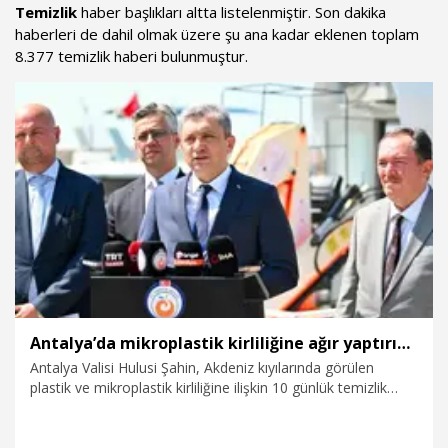
Temizlik
haber başlıkları altta listelenmiştir. Son dakika
haberleri de dahil olmak üzere şu ana kadar eklenen toplam
8.377 temizlik haberi bulunmuştur.
Antalya’da mikroplastik kirliliğine ağır yaptırımlar yolda
Antalya Valisi Hulusi Şahin, Akdeniz kıyılarında görülen
plastik ve mikroplastik kirliliğine ilişkin 10 günlük temizlik
çalışmasında denizden 27 metreküp atık toplandığını
açıkladı. Kirliliğe sebep olan kişi ve kurumlara yönelik ağır
yaptırımlar uygulanacağını ifade eden Şahin, Türkiye Çevre