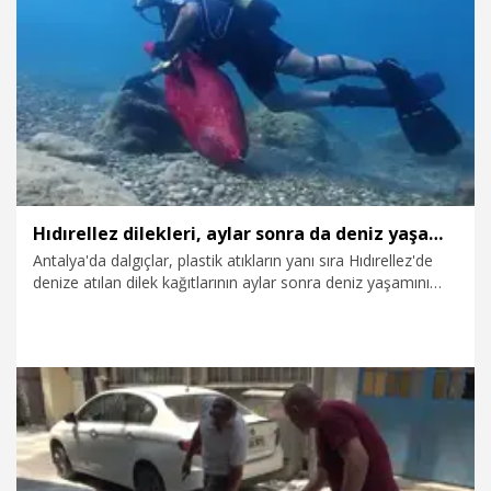
10.08.2026
Gündem
Hıdırellez dilekleri, aylar sonra da deniz yaşamını tehdit ediyor
Antalya'da dalgıçlar, plastik atıkların yanı sıra Hıdırellez'de
denize atılan dilek kağıtlarının aylar sonra deniz yaşamını
tehdit etmeyi sürdürdüğünü belirtti. Tanıtım dalış uzmanı
Seçkin Tedik, "Biz dalışlarımızda balıkların Hıdırellez
dileklerini yiyip, öldüğünü de görebiliyoruz" dedi. Dalış
eğitmeni Mustafa Karsamba ise "Ne kadar temizlesek de 10
dakika sonra bir daha girsek aynı pet şişelerle karşılaşıyoruz"
diye konuştu.
10.08.2026
Video