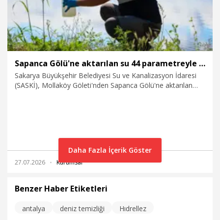
Sapanca Gölü'ne aktarılan su 44 parametreyle denetleniyor
Sakarya Büyükşehir Belediyesi Su ve Kanalizasyon İdaresi
(SASKİ), Mollaköy Göleti'nden Sapanca Gölü'ne aktarılan
suyun kalitesini fiziksel, kimyasal ve mikrobiyolojik olmak
üzere 44 farklı parametre üzerinden düzenli olarak analiz
ettiğini bildirdi.
Daha Fazla İçerik Göster
27.07.2026
Kurumsal
Benzer Haber Etiketleri
antalya
deniz temizliği
Hıdrellez