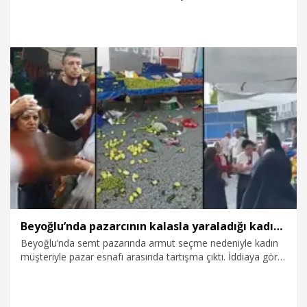
milattan önce 5'inci yüzyılın ilk yarısına tarihlendirilen
yaklaşık 2 bin 500 yıllık genç erkek heykelini gün yüzüne
çıkardık" dedi.
3.08.2026
Video
Beyoğlu’nda pazarcının kalasla yaraladığı kadının başına 10 dikiş atıldı: Kanlar içinde kaldım
Beyoğlu’nda semt pazarında armut seçme nedeniyle kadın
müşteriyle pazar esnafı arasında tartışma çıktı. İddiaya göre
pazar esnafı Selahattin Ş. (55), Nurcihan Yıkılkan’ı (50),
"Bacım bunları satıyorum, bunlardan ekmek yiyoruz.
Ürünlere zarar vermeyin" diyerek uyardı. Tartışmanın