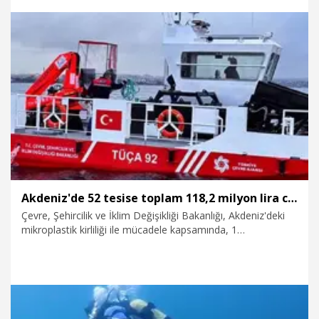
Ajansı (TÜÇA) tarafından 2 deniz süpürgesinin Antalya’ya
getirildiğini belirtti.
10.08.2026
Gündem
Akdeniz'de 52 tesise toplam 118,2 milyon lira ceza
Çevre, Şehircilik ve İklim Değişikliği Bakanlığı, Akdeniz'deki
mikroplastik kirliliği ile mücadele kapsamında, 1
Temmuz'dan bu yana 6 ilde devam eden denetimlerde, 52
tesise toplam 118 milyon 211 bin TL idari ceza uyguladı, 19
tesisin faaliyeti durduruldu.