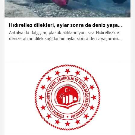
Hıdırellez dilekleri, aylar sonra da deniz yaşamını tehdit ediyor
Antalya'da dalgıçlar, plastik atıkların yanı sıra Hıdırellez'de
denize atılan dilek kağıtlarının aylar sonra deniz yaşamını
tehdit etmeyi sürdürdüğünü belirtti. Tanıtım dalış uzmanı
Seçkin Tedik, "Biz dalışlarımızda balıkların Hıdırellez
dileklerini yiyip, öldüğünü de görebiliyoruz" dedi. Dalış
eğitmeni Mustafa Karsamba ise "Ne kadar temizlesek de 10
dakika sonra bir daha girsek aynı pet şişelerle karşılaşıyoruz"
diye konuştu.
10.08.2026
Foto Galeri