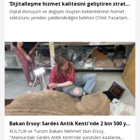
‘Dijitalleşme hizmet kalitesini geliştiren stratejik bir dönüşüm aracıdır’
Dijital dönüşüm ve değişen müşteri beklentilerinin hizmet
sektörünü yeniden şekillendirdiğini belirten OYAK Pazarlama
Genel Müdürü Yusuf Yenilmez, “Dijitalleşme yalnızca
teknoloji yatırımı değil aynı zamanda hizmet kalitesini sürekli
geliştiren stratejik bir dönüşüm aracıdır” dedi.
3.08.2026
Ekonomi
Bakan Ersoy: Sardes Antik Kenti'nde 2 bin 500 yıllık heykeli gün yüzüne çıkardık
KÜLTÜR ve Turizm Bakanı Mehmet Nuri Ersoy,
"Manisa'daki Sardes Antik Kenti'nde yürütülen kazılarda,