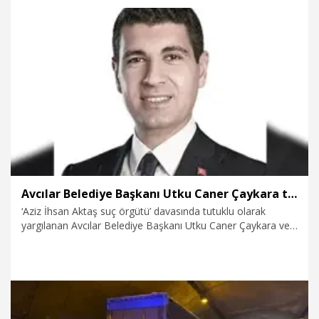
7.08.2026
Gündem
Avcılar Belediye Başkanı Utku Caner Çaykara tahliye edildi
‘Aziz İhsan Aktaş suç örgütü’ davasında tutuklu olarak
yargılanan Avcılar Belediye Başkanı Utku Caner Çaykara ve
Özcan Zenger’in, tutuklulukta geçirdikleri süre
değerlendirilerek tahliyelerine karar verildi.