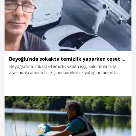
28.07.2026
Gündem
Beyoğlu’nda sokakta temizlik yaparken ceset buldu: Boynunun kırıldığı ortaya çıktı
Beyoğlu’nda sokakta temizlik yapan işçi, kaldırımla bina
arasındaki alanda bir kişinin hareketsiz yattığını fark etti.
İhbar üzerine olay yerine gelen sağlık ekipleri, cesedin Ertan
Tunca’ya (57) ait olduğunu belirledi. Düşmeye bağlı
boynunun kırıldığı düşünülen Tunca’nın cenazesi Adli Tıp
Kurumu Morgu'na kaldırıldı. Tunca’nın olaydan önce sokakta
dengesini sağlamakta güçlük çekerek yürüdüğü anlara ait
güvenlik kamerası görüntüleri ortaya çıktı.
28.07.2026
Gündem