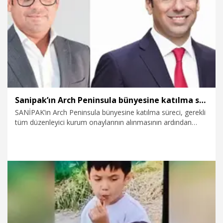
1.08.2026
Gündem
Sanipak’ın Arch Peninsula bünyesine katılma süreci tamamlandı
SANİPAK’ın Arch Peninsula bünyesine katılma süreci, gerekli
tüm düzenleyici kurum onaylarının alınmasının ardından
tamamlandı. Yeni dönemde Sanipak, Türkiye ve Fas’taki
üretim altyapısı ve köklü markalarından aldığı güçle
uluslararası büyümesini hızlandırmayı hedefliyor.
31.07.2026
Ekonomi