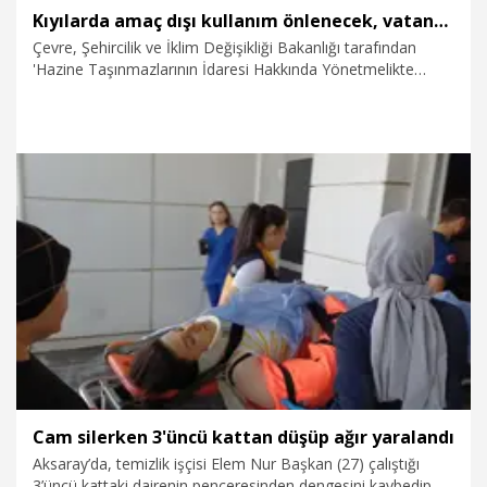
Kıyılarda amaç dışı kullanım önlenecek, vatandaşların ihtiyaçları karşılanacak
Çevre, Şehircilik ve İklim Değişikliği Bakanlığı tarafından
'Hazine Taşınmazlarının İdaresi Hakkında Yönetmelikte
Değişiklik Yapılmasına Dair Yönetmelik'te değişiklik yapıldı.
Bakanlık gözetiminde yürütülecek işlemlerle; plajların amaç
dışı kullanımlarının azaltılması, bu alanlardaki yapılması
zorunlu ticari üniteler ile duş, gölgelik, soyunma kabini,
seyyar tuvalet gibi ihtiyaçların karşılanması sağlanacak.
9.08.2026
Gündem
Cam silerken 3'üncü kattan düşüp ağır yaralandı
Aksaray’da, temizlik işçisi Elem Nur Başkan (27) çalıştığı
3’üncü kattaki dairenin penceresinden dengesini kaybedip