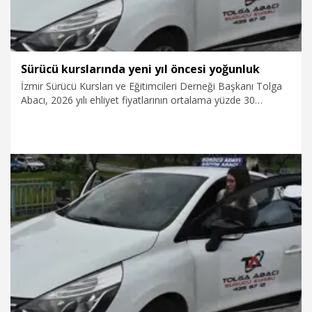
Sürücü kurslarında yeni yıl öncesi yoğunluk
İzmir Sürücü Kursları ve Eğitimcileri Derneği Başkanı Tolga
Abacı, 2026 yılı ehliyet fiyatlarının ortalama yüzde 30
artacağını belirterek, yeni yıl öncesi sürücü kurslarında
yoğunluk oluştuğunu söyledi. Abacı, "Şu an ehliyet için 7 bin
460 lira ücret ödeniyor. O da pasaportlarla birlikte yüzde
25,49 oranında zamlanacak. Ortalama 10 bin liraya çıkacak
ehliyet fiyatı. Bu doğrultuda ehliyet sahibi olmak için ödenen
toplam miktarda yüzde 45 civarında artış yaşanacak" dedi.
7.11.2025
Video