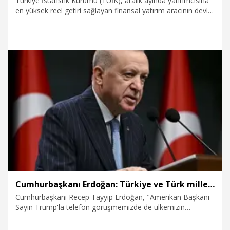
Türkiye İstatistik Kurumu (TÜİK), aralık ayında yatırımcısına
en yüksek reel getiri sağlayan finansal yatırım aracının devlet
iç borçlanma senetleri (DİBS) olduğunu açıkladı.
8.01.2026
Ekonomi
Cumhurbaşkanı Erdoğan: Türkiye ve Türk milleti, dost Venezuela halkının yanında olmaya devam edecektir
Cumhurbaşkanı Recep Tayyip Erdoğan, "Amerikan Başkanı
Sayın Trump'la telefon görüşmemizde de ülkemizin
hassasiyetlerini kendisine ilettik. Venezuela’nın istikrarsızlığa
sürüklenmemesi gerektiğinin altını çizdik. Türkiye ve Türk