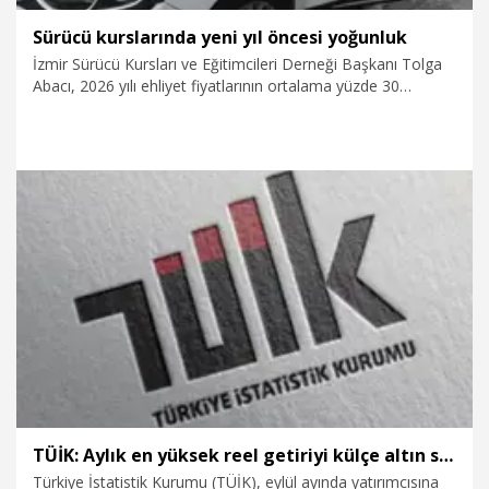
Sürücü kurslarında yeni yıl öncesi yoğunluk
İzmir Sürücü Kursları ve Eğitimcileri Derneği Başkanı Tolga
Abacı, 2026 yılı ehliyet fiyatlarının ortalama yüzde 30
artacağını belirterek, yeni yıl öncesi sürücü kurslarında
yoğunluk oluştuğunu söyledi. Abacı, "Şu an ehliyet için 7 bin
460 lira ücret ödeniyor. O da pasaportlarla birlikte yüzde
25,49 oranında zamlanacak. Ortalama 10 bin liraya çıkacak
ehliyet fiyatı. Bu doğrultuda ehliyet sahibi olmak için ödenen
toplam miktarda yüzde 45 civarında artış yaşanacak" dedi.
7.11.2025
Gündem
TÜİK: Aylık en yüksek reel getiriyi külçe altın sağladı
Türkiye İstatistik Kurumu (TÜİK), eylül ayında yatırımcısına