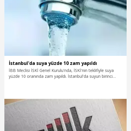
10.06.2025
Ekonomi
İstanbul'da suya yüzde 10 zam yapıldı
İBB Meclisi İSKİ Genel Kurulu'nda, İSKİ'nin teklifiyle suya
yüzde 10 oranında zam yapıldı. İstanbul'da suyun birinci
kademe birim fiyatı 42,37 liradan 46,62 liraya yükseldi.
14.05.2025
Gündem