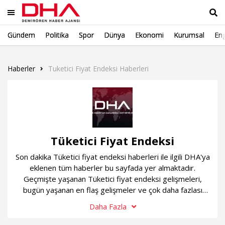
Gündem
Politika
Spor
Dünya
Ekonomi
Kurumsal
Eng
Ara
Haberler
Tuketici Fiyat Endeksi Haberleri
Tüketici Fiyat Endeksi
Son dakika Tüketici fiyat endeksi haberleri ile ilgili DHA'ya
eklenen tüm haberler bu sayfada yer almaktadır.
Geçmişte yaşanan Tüketici fiyat endeksi gelişmeleri,
bugün yaşanan en flaş gelişmeler ve çok daha fazlası
sürekli güncel olan Tüketici fiyat endeksi haber
Daha Fazla
sayfamızda...