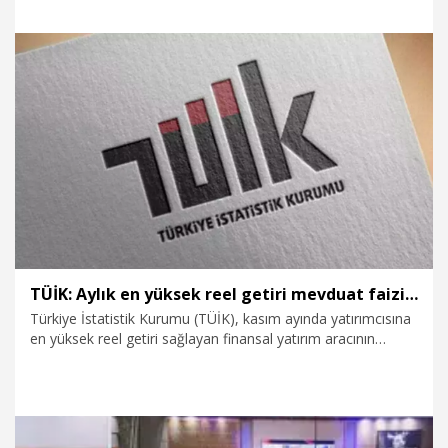
Milleti; refah, huzur, kalkınma mücadelelerinde dost
Venezuela halkının yanında olmaya devam edecektir" dedi.
5.01.2026
Politika
TÜİK: Aylık en yüksek reel getiri mevduat faizinde oldu
Türkiye İstatistik Kurumu (TÜİK), kasım ayında yatırımcısına
en yüksek reel getiri sağlayan finansal yatırım aracının
mevduat faizi (brüt) olduğunu açıkladı.