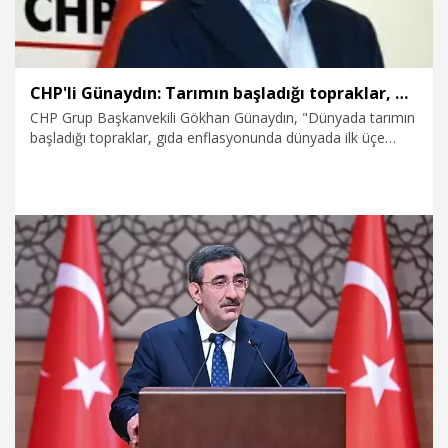
CHP'li Günaydın: Tarımın başladığı topraklar, gıda enflasyonunda dünyada ilk üçe girmiş
CHP Grup Başkanvekili Gökhan Günaydın, "Dünyada tarımın
başladığı topraklar, gıda enflasyonunda dünyada ilk üçe
girmiş. 600 bin kamu işçisini inim inim inlet ve en sonunda
allem küllem ederek bir sözleşmeyi dayattılar. Bu düzen
devam edemez. Türkiye lime lime dökülüyor. Yurttaşın
tahammül edecek gücü kalmadı" dedi.
5.08.2025
Politika