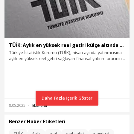
TÜİK: Aylık en yüksek reel getiri külçe altında gerçekleşti
Türkiye İstatistik Kurumu (TÜİK), nisan ayında yatırımcısına
aylık en yüksek reel getiri sağlayan finansal yatırım aracının
külçe altın olduğunu açıkladı.
Daha Fazla İçerik Göster
8.05.2025
Ekonomi
Benzer Haber Etiketleri
TÜİK
Aylık
reel
reel getiri
mevduat