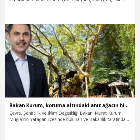
yaklaşık 1,5 kilometre uzaklıktaki terk edilmiş köyde ölü
bulundu.
6.06.2026
Gündem
Bakan Kurum, koruma altındaki anıt ağacın hikayesini paylaştı
Çevre, Şehircilik ve İklim Değişikliği Bakanı Murat Kurum,
Muğla'nın Yatağan ilçesinde bulunan ve Bakanlık tarafından
tescillenerek koruma altına alınan 854 yıllık çınar ağacının
görüntülerini ve hikayesini sanal medya hesabından paylaştı.