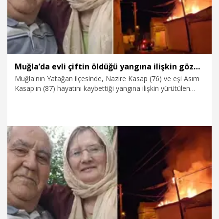
Muğla’da evli çiftin öldüğü yangına ilişkin gözaltı sayısı 6'ya çıktı
Muğla'nın Yatağan ilçesinde, Nazire Kasap (76) ve eşi Asım
Kasap'ın (87) hayatını kaybettiği yangına ilişkin yürütülen
soruşturmada gözaltı sayısı 6’ya çıktı. Çiftin oğlu, gelini ve
torununun da bulduğu şüphelilerin evdeki altınları aldıktan
sonra benzin dökerek yangını çıkardıkları belirlendi.
12.03.2026
Gündem