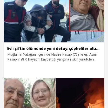
17.03.2026
Foto Galeri
Evli çiftin ölümünde yeni detay; şüpheliler altın dişleri bile sökmüşler
Muğla'nın Yatağan ilçesinde Nazire Kasap (76) ile eşi Asım
Kasap'ın (87) hayatını kaybettiği yangına ilişkin yürütülen
soruşturmada gözaltına alınan 6 şüpheli, adliyeye sevk
edildi. Çiftin torunu Busenaz K. ile eşi Kürşat K.'nin olaydan
önce bir akaryakıt istasyonundan pet şişe ile benzin aldıkları
tespit edildi. Kürşat K.'nin ayrıca çiftin altın dişlerini sökerek
kuyumcuya satmaya çalıştığı da soruşturma dosyasında yer
aldı.
14.03.2026
Foto Galeri