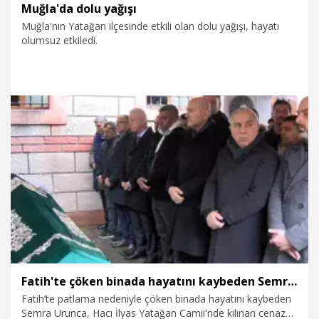
Muğla'da dolu yağışı
Muğla'nın Yatağan ilçesinde etkili olan dolu yağışı, hayatı
olumsuz etkiledi.
24.03.2026
Gündem
Fatih'te çöken binada hayatını kaybeden Semra Urunca son yolculuğuna uğurlandı
Fatih’te patlama nedeniyle çöken binada hayatını kaybeden
Semra Urunca, Hacı İlyas Yatağan Camii'nde kılınan cenaze