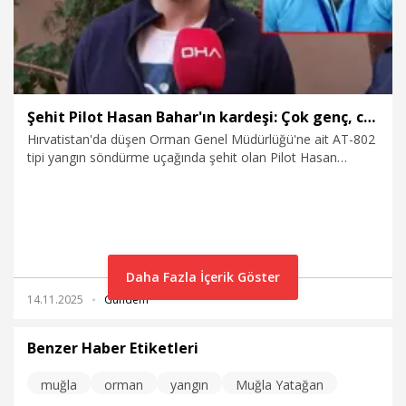
Şehit Pilot Hasan Bahar'ın kardeşi: Çok genç, cesur, fedakardı
Hırvatistan'da düşen Orman Genel Müdürlüğü'ne ait AT-802
tipi yangın söndürme uçağında şehit olan Pilot Hasan
Bahar'ın (39) ailesine haber verildi. Şehit Bahar'ın yaşadığı
Avcılar'daki evine Türk bayrağı asıldı. Şehidin kardeşi Tolga
Bahar, "Çok gençti. Cesur, fedakâr, iyi biriydi. Herkes
tarafından sevilirdi. 3 ay önce yine bir kaza geçirmişti. Uçağın
motoru durmuştu. Ondan sağ kurtuldu. Ama dün maalesef
kötü haberi aldık" dedi.
Daha Fazla İçerik Göster
14.11.2025
Gündem
Benzer Haber Etiketleri
muğla
orman
yangın
Muğla Yatağan