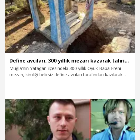
3.12.2025
Kurumsal
Define avcıları, 300 yıllık mezarı kazarak tahrip etti
Muğla'nın Yatağan ilçesindeki 300 yıllık Oyuk Baba Ereni
mezarı, kimliği belirsiz define avcıları tarafından kazılarak
tahrip edildi. Bölgeyi inceleyen araştırmacı-yazar Tarcan
Oğuz, "Bu tip mezarlarda para veya altın bulunma ihtimali
yoktur" dedi.
25.11.2025
Foto Galeri