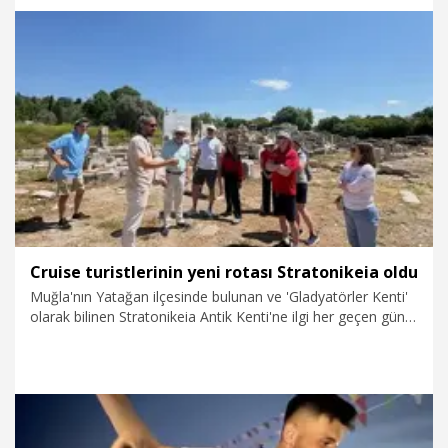
30.05.2026
Politika
Cruise turistlerinin yeni rotası Stratonikeia oldu
Muğla'nın Yatağan ilçesinde bulunan ve 'Gladyatörler Kenti'
olarak bilinen Stratonikeia Antik Kenti'ne ilgi her geçen gün
artarken, Bodrum ile Marmaris limanlarına gelen cruise
gemilerindeki turistler için düzenli turlar başlatıldı. Antik
kentte ziyaretçilere, arkeologlar eşliğinde detaylı
bilgilendirme yapıldı.