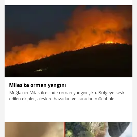
24.07.2026
Gündem
Milas'ta orman yangını
Muğla'nın Milas ilçesinde orman yangını çıktı. Bölgeye sevk
edilen ekipler, alevlere havadan ve karadan müdahale
başlattı.