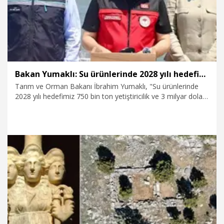
Bakan Yumaklı: Su ürünlerinde 2028 yılı hedefimiz 3 milyar dolar ihracat
Tarım ve Orman Bakanı İbrahim Yumaklı, "Su ürünlerinde
2028 yılı hedefimiz 750 bin ton yetiştiricilik ve 3 milyar dolar
ihracat rakamına ulaşmak. Bunu çok rahatlıkla söylüyorum
çünkü bu potansiyelimiz var" dedi.
7.07.2026
Politika