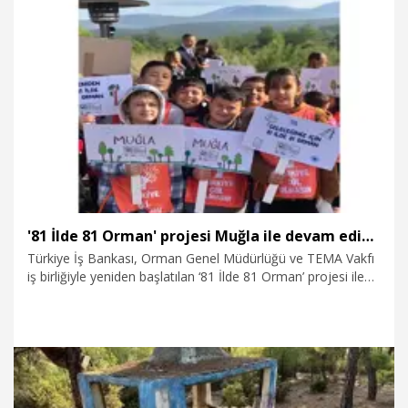
toplam 449 araç, 80 iş makinesi, 34 motopomp ve 13 dalgıç
pompa ile hazır olarak bekletildiği bildirildi.
6.12.2025
Gündem
'81 İlde 81 Orman' projesi Muğla ile devam ediyor
Türkiye İş Bankası, Orman Genel Müdürlüğü ve TEMA Vakfı
iş birliğiyle yeniden başlatılan ‘81 İlde 81 Orman’ projesi ile
Muğla’da 20 bin fidan toprakla buluşuyor.