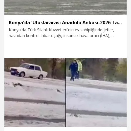
Konya'da 'Uluslararası Anadolu Ankası-2026 Tatbikatı'
Konya'da Türk Silahlı Kuvvetleri'nin ev sahipliğinde jetler,
havadan kontrol ihbar uçağı, insansız hava aracı (İHA),
helikopterler ve kurtarma timleriyle müşterek hava yer
entegrasyonu görevlerini içeren senaryoların icra edildiği
'Uluslararası Anadolu Ankası-2025 Tatbikatı' sürdürülüyor.
Tatbikatta ilk kez, Türk savunma sanayisinde önemli yeri
olan METE (Yatağan) Lazer Güdümlü Minyatür Füze Sistemi
kullanıldı.
14.04.2026
Gündem