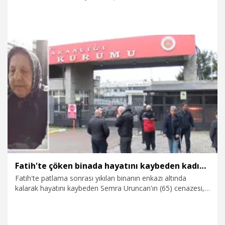
namazının ardından Tokmaktepe Mezarlığı'nda toprağa
verildi.
23.03.2026
Gündem
Fatih'te çöken binada hayatını kaybeden kadının cenazesi ailesine teslim edildi
Fatih'te patlama sonrası yıkılan binanın enkazı altında
kalarak hayatını kaybeden Semra Uruncan'ın (65) cenazesi,
Adli Tıp Kurumu'ndaki işlemlerinin ardından ailesine teslim
edildi. Eşinin cenazesini teslim alan Güngör Uruncan,
“Öptüm onuö diyerek ağladı.