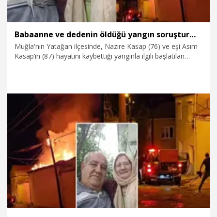
Babaanne ve dedenin öldüğü yangın soruşturmasında 5 gözaltı
Muğla'nın Yatağan ilçesinde, Nazire Kasap (76) ve eşi Asım
Kasap’ın (87) hayatını kaybettiği yangınla ilgili başlatılan
soruşturma kapsamında çiftin torunu Busenaz K. (25) ve eşi
Kürşat K.’nın ardından Ümit K., eşi Selda K. ile Emre G. de
gözaltına alındı. Şüphelilerin evdeki altınları çaldıktan sonra,
benzin dökerek yangını çıkardıkları belirlendi.
11.03.2026
Gündem