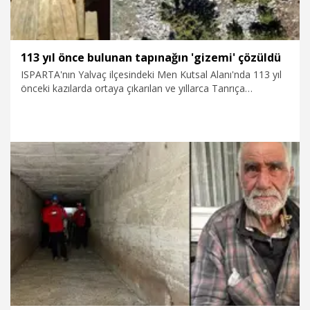
113 yıl önce bulunan tapınağın 'gizemi' çözüldü
ISPARTA'nın Yalvaç ilçesindeki Men Kutsal Alanı'nda 113 yıl
önceki kazılarda ortaya çıkarılan ve yıllarca Tanrıça
Demeter'e ait olduğu düşünülen tapınağın, 'Tanrıça
Hekate'ye ait olduğu anlaşıldı. Anadolu'da bilinen tek Hekate
Tapınağı'nın Muğla'da bulunduğunu belirten kazı başkanı
Prof. Dr. Mehmet Özhanlı, ikinci tapınak olarak belgeledikleri
Yalvaç'taki yapının ziyaretçi açısından bölgeye önemli katkı
sağlayacağını söyledi.
30.06.2026
Video