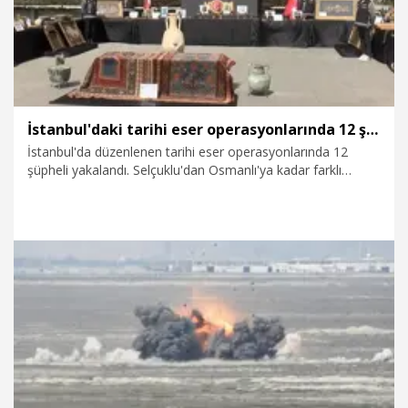
İstanbul'daki tarihi eser operasyonlarında 12 şüpheli yakalandı; 374 eser ve obje ele geçirildi
İstanbul'da düzenlenen tarihi eser operasyonlarında 12
şüpheli yakalandı. Selçuklu'dan Osmanlı'ya kadar farklı
dönemlere ait 374 eser ve obje ele geçirildi. İstanbul İl
Emniyet Müdürü Selami Yıldız, Emniyet Müdürlüğü Vatan
Yerleşkesi'nde ki sergiyi ziyaret etti.
24.04.2026
Gündem