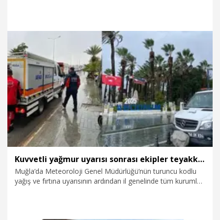
Mersin İdmanyurdu’nu 3-0 mağlup etti.
24.01.2026
Spor
Kuvvetli yağmur uyarısı sonrası ekipler teyakkuza geçti
Muğla’da Meteoroloji Genel Müdürlüğü’nün turuncu kodlu
yağış ve fırtına uyarısının ardından il genelinde tüm kurumlar
teyakkuza geçti. AFAD başkanlığı koordinasyonunda itfaiye,
jandarma, emniyet, MUSKİ, DSİ, Karayolları, belediyeler ve
sivil toplum kuruluşlarının (STK) katılımıyla 921 personelin,