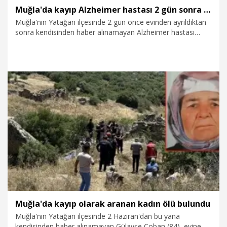
Muğla'da kayıp Alzheimer hastası 2 gün sonra bulundu
Muğla'nın Yatağan ilçesinde 2 gün önce evinden ayrıldıktan
sonra kendisinden haber alınamayan Alzheimer hastası
Kazım Oral (72), ekiplerin arama çalışmaları sonucu sağ
olarak bulundu.
18.06.2026
Foto Galeri
Muğla'da kayıp olarak aranan kadın ölü bulundu
Muğla'nın Yatağan ilçesinde 2 Haziran'dan bu yana
kendisinden haber alınamayan Gülayşe Çoban (84), evine