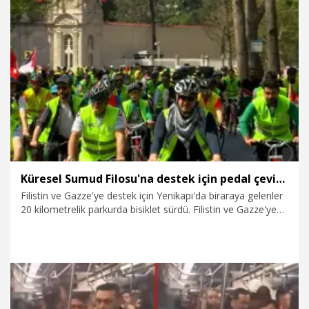
15.05.2026
Gündem
Küresel Sumud Filosu'na destek için pedal çevirdiler
Filistin ve Gazze'ye destek için Yenikapı'da biraraya gelenler
20 kilometrelik parkurda bisiklet sürdü. Filistin ve Gazze'ye
insani yardım ulaştırmak ve ablukayı kırmak amacıyla yola
çıkan Küresel Sumud Filosu'nu destekleyenler Türk ve Filistin
bayraklarıyla süslenen bisikletlerle güzergah boyunca pedal
çevirdi. Yenikapı'dan başlayan program Karaköy, Beşiktaş,
Unkapanı, Balat ve Eyüpsultan'ın geçilmesinin ardından
Sepetçiler Kasrı'nda sona erdi.