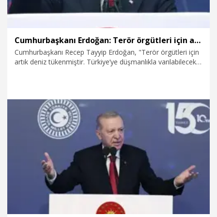
Cumhurbaşkanı Erdoğan: Terör örgütleri için artık deniz tükenmiştir, Türkiye’ye düşmanlıkla varılabilecek hiçbir yer yoktur
Cumhurbaşkanı Recep Tayyip Erdoğan, "Terör örgütleri için
artık deniz tükenmiştir. Türkiye’ye düşmanlıkla varılabilecek
hiçbir yer yoktur. Devletimiz kendine yönelen her türlü
tehdidi bertaraf edecek, başını kaldıracak hainlerin başını
ezecek kudrete, hamdolsun, fazlasıyla sahiptir" dedi.
15.07.2026
Politika