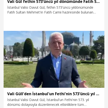
Vali Gül fethin 573'üncü yıl dönümünde Fatih Sultan Mehmet'in türbesini ziyaret etti
İstanbul Valisi Davut Gül, fethin 573'üncü yıldönümünde
Fatih Sultan Mehmet'in Fatih Camii haziresinde bulunan
türbesini ziyaret etti. Burada bir konuşjma yapan Gül, "573
yıl önce fethedilen bu şehir sadece bir şehrin ele geçirilmesi,
fethedilmesi, el değiştirmesi değil; aynı zamanda burada bir
medeniyetin inşa edilmesi, burada barışın, kardeşliğin, bilmin
neşet etmesiyle ilgili bir ortamın oluşmasına yol açtı" dedi.
29.05.2026
Gündem
Vali Güll'den İstanbul'un Fethi'nin 573'üncü yıl dönümü etkinliklerine davet
İstanbul Valisi Davut Gül, İstanbul'un Fethi'nin 573. yıl
dönümü dolayısıyla düzenlenecek etkinliklere tüm