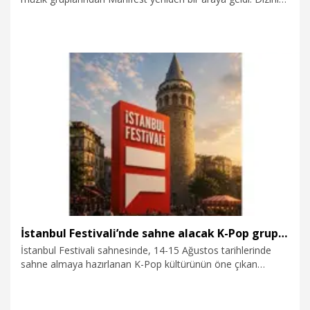
bu akşam ekrana gelecek bölümünde konuk oyuncu olarak
yer alan gruba, Daha 17'nin sevilen yıldızları Ceren Ayruk
(Leyla) ve Beren Ahsen Uslu (Ezgi) sürpriz yaptı.
12.07.2026
Kültür&Sanat
İstanbul Festivali’nde sahne alacak K-Pop gruplarından Türkiye mesajı
İstanbul Festivali sahnesinde, 14-15 Ağustos tarihlerinde
sahne almaya hazırlanan K-Pop kültürünün öne çıkan
gruplarından Ateez ve Monsta X, solo kariyeriyle global
başarı yakalayan Sunmi ve yükselişiyle dikkat çeken Kwon
Eun – Bi, seyircilerine videolu mesaj yolladı.