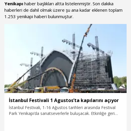
Yenikapı
haber başlıkları altta listelenmiştir. Son dakika
haberleri de dahil olmak üzere şu ana kadar eklenen toplam
1.253 yenikapi haberi bulunmuştur.
İstanbul Festivali 1 Agustos’ta kapılarını açıyor
İstanbul Festivali, 1-16 Ağustos tarihleri arasında Festival
Park Yenikapı’da sanatseverlerle buluşacak. Etkinliğe geri
sayım sürerken hazırlıkların da sonuna gelindi. Dünyaca ünlü
uluslararası sanatçılar ile Türk müziğinin önde gelen
isimlerini aynı sahnede buluşturan festival, bu yazın dikkat