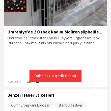
Ümraniye'de 2 Özbek kadını öldüren şüphelilere ağırlaştırılmış müebbet hapis talebi
Ümraniye'de Özbekistan uyruklu Sayyora Ergashaliyeva ve
Durdona Khakimova'nın öldürülmesine ilişkin yürütülen
soruşturma tamamlandı. Tutuklu şüpheliler Dilshod
Turdimurotov (31) ve Gofurjon Kamalkhodjaev (29)
hakkında ağırlaştırılmış müebbet hapis cezası talep edildi.
Daha Fazla İçerik Göster
8.05.2026
Gündem
Benzer Haber Etiketleri
Cumhurbaşkanı Erdoğan
istanbul festivali