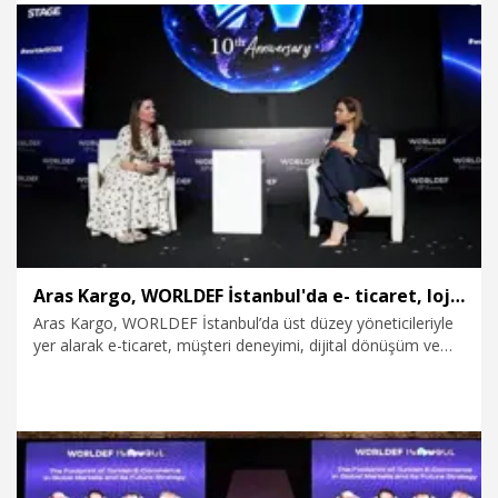
hızlı, dünyanın da en uzun metro hatlarından birini
tamamlamış olduk. Bu son kesimimiz 22 kilometre
uzunluğunda olup 5 yeni istasyon içermektedir" diye
konuştu.
18.06.2026
Politika
Aras Kargo, WORLDEF İstanbul'da e- ticaret, lojistik ve büyüme vizyonunu paylaştı
Aras Kargo, WORLDEF İstanbul’da üst düzey yöneticileriyle
yer alarak e-ticaret, müşteri deneyimi, dijital dönüşüm ve
sınır ötesi ticaretin geleceğine ilişkin vizyonunu paylaştı.
Katılımcılar, Aras Kargo’nun teknoloji odaklı çözümlerini
yakından inceleme fırsatı bulurken, kargo gönderim kiosku
olan Aras Burası 7/24’ü de deneyimledi.