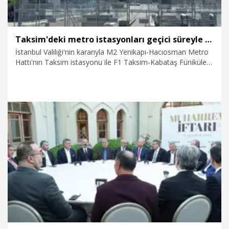
Taksim'deki metro istasyonları geçici süreyle kapatıldı
İstanbul Valiliği'nin kararıyla M2 Yenikapı-Hacıosman Metro
Hattı'nın Taksim istasyonu ile F1 Taksim-Kabataş Füniküler
Hattı ikinci bir duyuruya kadar işletmeye kapatıldı.
21.06.2026
Gündem