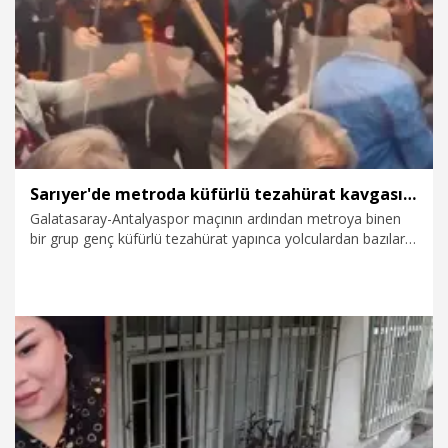
10.05.2026
Foto Galeri
Sarıyer'de metroda küfürlü tezahürat kavgası; oklavayla müdahale etti
Galatasaray-Antalyaspor maçının ardından metroya binen
bir grup genç küfürlü tezahürat yapınca yolculardan bazıları
duruma tepki gösterdi. Tepkiler sürerken tartışma kısa
sürede kavgaya dönüştü. Kavgaya kadın yolcunun oklavayla
müdahalesi dikkat çekti. Yaşananlar cep telefonu
kamerasına yansıdı.
10.05.2026
Gündem