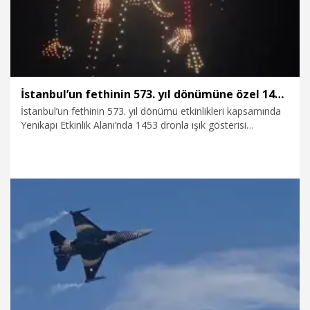
global buluşma noktalarından biri haline geliyor” dedi.
İstanbul’un fethinin 573. yıl dönümüne özel 1453 dronla ışık gösterisi
İstanbul’un fethinin 573. yıl dönümü etkinlikleri kapsamında
Yenikapı Etkinlik Alanı’nda 1453 dronla ışık gösterisi
gerçekleştirildi.
30.05.2026
Foto Galeri