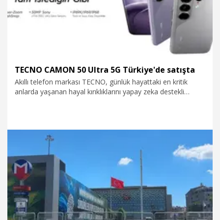
TECNO CAMON 50 Ultra 5G Türkiye'de satışta
Akıllı telefon markası TECNO, günlük hayattaki en kritik
anlarda yaşanan hayal kırıklıklarını yapay zeka destekli
teknolojilerle çözmek üzere geliştirdiği yeni CAMON 50 Ultra
5G'yi Türkiye'de satışa sunduğunu duyurdu. TECNO, yeni
modelini 10-11-12 Temmuz'da Yenikapı'da gerçekleşecek ve
deneyim sponsorları arasında yer alacağı Manifestival'de
gençlerle buluşturacağını bildirdi.
22.06.2026
Teknoloji