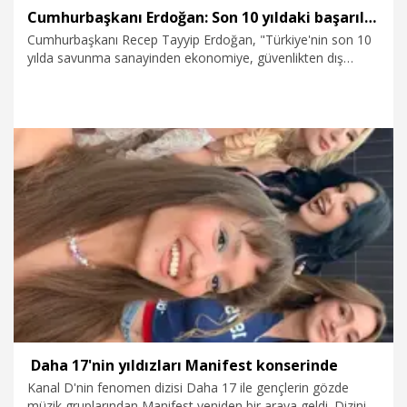
Cumhurbaşkanı Erdoğan: Son 10 yıldaki başarıların arkasında FETÖ'nün tasfiyesi vardır
Cumhurbaşkanı Recep Tayyip Erdoğan, "Türkiye'nin son 10
yılda savunma sanayinden ekonomiye, güvenlikten dış
politikaya elde ettiği tüm başarıların arkasında FETÖ'nün
tasfiyesi vardır. Tasfiye hızlandıkça, örgüt çözüldükçe,
casusluk şebekesini bir arada tutan bağlar zayıfladıkça
inşallah Türkiye'nin yürüyüşü daha da süratlenecektir" dedi.
15.07.2026
Politika
​ Daha 17'nin yıldızları Manifest konserinde
Kanal D'nin fenomen dizisi Daha 17 ile gençlerin gözde
müzik gruplarından Manifest yeniden bir araya geldi. Dizinin