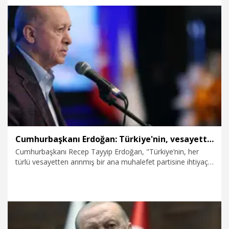
6.07.2026
Kültür&Sanat
Cumhurbaşkanı Erdoğan: Türkiye'nin, vesayetten arınmış bir ana muhalefete ihtiyaç duyduğu açıktır
Cumhurbaşkanı Recep Tayyip Erdoğan, "Türkiye’nin, her
türlü vesayetten arınmış bir ana muhalefet partisine ihtiyaç
duyduğu, son derece açıktır. Gücünü tabandan almayan,
gücünü seçmeninden almayan, gücünü, Türkiye üzerine
hesabı olan birtakım dış güçlerden, gücünü, yolsuzlukla elde
edilmiş yetim hakkından, kara paradan, haram paradan alan
bir muhalefet, Türkiye’ye fayda getirmez; zarar getirir" dedi.