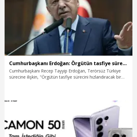
27.06.2026
Politika
Cumhurbaşkanı Erdoğan: Örgütün tasfiye sürecini hızlandıracak bir yasal çerçeve üzerinde çalışıyoruz
Cumhurbaşkanı Recep Tayyip Erdoğan, Terörsüz Türkiye
sürecine ilişkin, "Örgütün tasfiye sürecini hızlandıracak bir
yasal çerçeve üzerinde çalışıyoruz. Gerekli istişareleri
yaptıktan sonra fazla da uzatmadan, söz konusu
düzenlemeyi, sorunların çözüm adresi olan Meclis’in
takdirine sunacağız" dedi.
24.06.2026
Politika