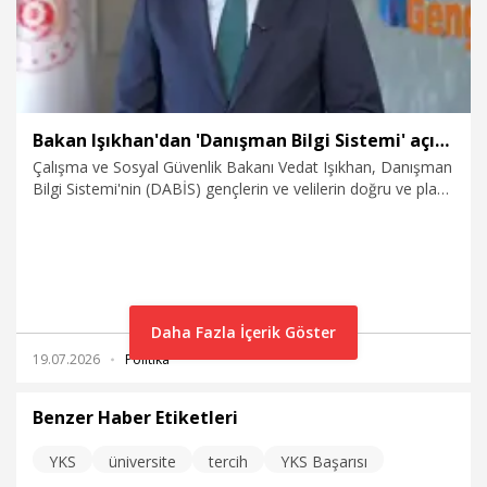
Bakan Işıkhan'dan 'Danışman Bilgi Sistemi' açıklaması
Çalışma ve Sosyal Güvenlik Bakanı Vedat Işıkhan, Danışman
Bilgi Sistemi'nin (DABİS) gençlerin ve velilerin doğru ve planlı
bir tercih dönemi geçirmeleri amacıyla İŞKUR Mobil
uygulaması üzerinden erişime açıldığını duyurdu.
Daha Fazla İçerik Göster
19.07.2026
Politika
Benzer Haber Etiketleri
YKS
üniversite
tercih
YKS Başarısı