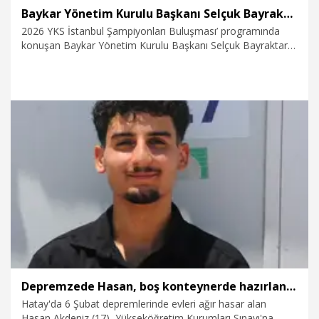
Baykar Yönetim Kurulu Başkanı Selçuk Bayraktar: Hayat imtihanındaki yerinizi ahlaki seçimleriniz belirleyecek
2026 YKS İstanbul Şampiyonları Buluşması’ programında
konuşan Baykar Yönetim Kurulu Başkanı Selçuk Bayraktar"
İnancınızı eylemlerinizle, mücadelenizle diri tutun. İnsanın
kefedeki ağırlığını, ahlaki seçimleri belirler. Adım adım,
santim santim önemli bir sınava sabırla hazırlanıp başarılı
oldunuz. Gerçekten çok büyük bir emek verdiniz. Ancak
hayat imtihanındaki yerinizi sadece akademik sorulara
vereceğiniz cevaplar değil, ahlaki seçimleriniz belirleyecek"
dedi.
1.08.2026
Gündem
Depremzede Hasan, boş konteynerde hazırlandığı YKS'de Türkiye 434'üncüsü oldu
Hatay'da 6 Şubat depremlerinde evleri ağır hasar alan
Hasan Akdeniz (17), Yükseköğretim Kurumları Sınavı'na