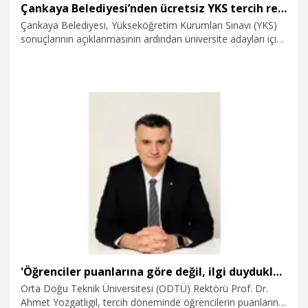
Çankaya Belediyesi’nden ücretsiz YKS tercih rehberliği
Çankaya Belediyesi, Yükseköğretim Kurumları Sınavı (YKS)
sonuçlarının açıklanmasının ardından üniversite adayları için
ücretsiz tercih rehberliği hizmeti vereceğini duyurdu.
Alanında uzman rehber öğretmenler tarafından sunulacak
danışmanlık hizmetiyle öğrencilerin ilgi alanları, başarı
sıralamaları ve hedefleri doğrultusunda en doğru tercihleri
yapmaları amaçlanıyor.
28.07.2026
Eğitim
'Öğrenciler puanlarına göre değil, ilgi duydukları alanlara göre tercih yapmalı'
Orta Doğu Teknik Üniversitesi (ODTÜ) Rektörü Prof. Dr.
Ahmet Yozgatlıgil, tercih döneminde öğrencilerin puanlarına