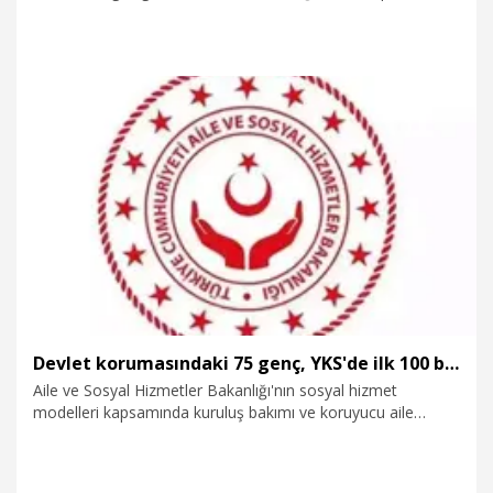
göre değil, ilgi duydukları alanlara göre tercih yapmaları
gerektiğini belirterek, "Sıralamanın ya da puanın değil;
öğrencinin ilgi duyduğu alan önemli. Başarı sırası ne olursa
olsun, ilgi duydukları bölümleri tercih etmeleri gerekir" dedi.
24.07.2026
Eğitim
Devlet korumasındaki 75 genç, YKS'de ilk 100 binde yer aldı
Aile ve Sosyal Hizmetler Bakanlığı'nın sosyal hizmet
modelleri kapsamında kuruluş bakımı ve koruyucu aile
hizmetinden yararlanarak Yükseköğretim Kurumları
Sınavı'na (YKS) giren öğrencilerden 75'i ilk 100 bin kişi
arasında yer aldı.