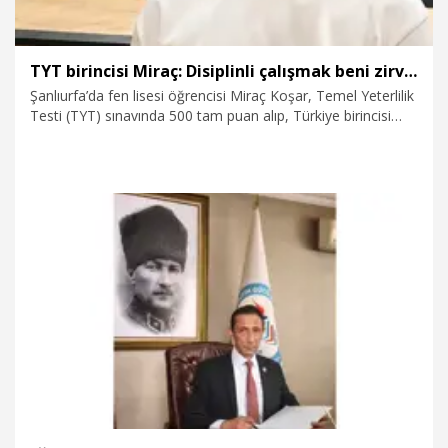
TYT birincisi Miraç: Disiplinli çalışmak beni zirveye taşıdı
Şanlıurfa’da fen lisesi öğrencisi Miraç Koşar, Temel Yeterlilik
Testi (TYT) sınavında 500 tam puan alıp, Türkiye birincisi
oldu. Koşar, “Disiplinli çalışmam ve ailemin desteği beni
zirveye taşıdı” dedi.
21.07.2026
Eğitim