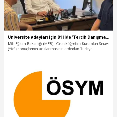
Üniversite adayları için 81 ilde 'Tercih Danışmanlığı' hizmeti
Milli Eğitim Bakanlığı (MEB), Yükseköğretim Kurumları Sınavı
(YKS) sonuçlarının açıklanmasının ardından Türkiye
genelinde 11 binden fazla 'Tercih Danışmanlığı Birimi' açtı.
Bu birimlerde çalışan uzmanlar, öğrencilerin doğru ve bilinçli
tercihler yapabilmelerine yardımcı oluyor.
29.07.2026
Eğitim