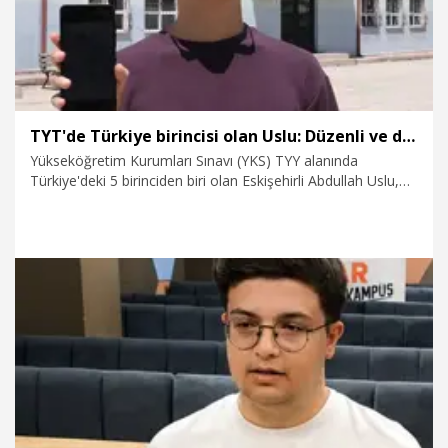
TYT'de Türkiye birincisi olan Uslu: Düzenli ve disiplinli çalıştım
Yükseköğretim Kurumları Sınavı (YKS) TYY alanında
Türkiye'deki 5 birinciden biri olan Eskişehirli Abdullah Uslu,
“Başarımın en önemli sırrı, düzenli ve disiplinli çalışmaktı.
Kendime bir sistem oluşturdum ve sadık kaldım. Dinlenmem
gereken zamanlarda dinlendim. Sosyal hayatımı da
tamamen bırakmadım” dedi.
21.07.2026
Gündem