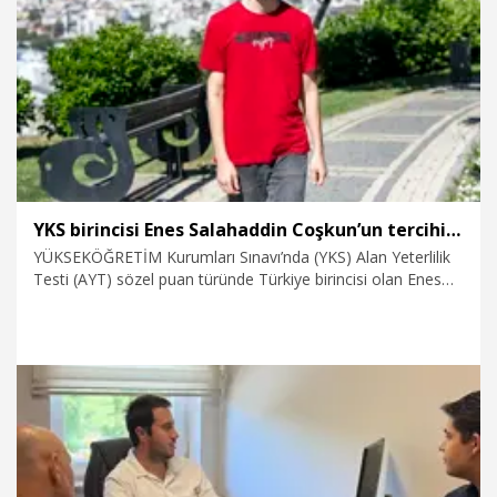
31.07.2026
Eğitim
YKS birincisi Enes Salahaddin Coşkun’un tercihi Bahçeşehir Üniversitesi oldu
YÜKSEKÖĞRETİM Kurumları Sınavı’nda (YKS) Alan Yeterlilik
Testi (AYT) sözel puan türünde Türkiye birincisi olan Enes
Salahaddin Coşkun’un tercihi, Bahçeşehir Üniversitesi (BAU)
İletişim Fakültesi Çizgi Film ve Animasyon Bölümü oldu.
31.07.2026
Video