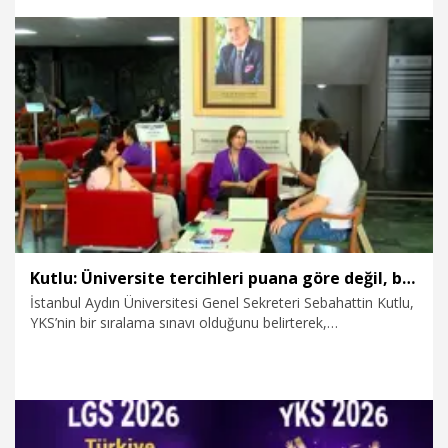
başarı sıralamalarını merkeze alarak daha temkinli tercih
listeleri hazırlamalarını öneriyoruz” dedi.
5.08.2026
Eğitim
Kutlu: Üniversite tercihleri puana göre değil, başarı sıralamasına göre yapılmalı
İstanbul Aydın Üniversitesi Genel Sekreteri Sebahattin Kutlu,
YKS’nin bir sıralama sınavı olduğunu belirterek,
“Tercihlerimizi yaparken başarı sıralarımıza bakacağız.
Puanla yapacağımız tercihler bize beklemediğimiz sonuçlar
doğurabilir. Bu yıl kontenjan değişiklikleri nedeniyle adayların
başarı sıralamalarını merkeze alarak daha temkinli tercih
listeleri hazırlamalarını öneriyoruz” dedi.