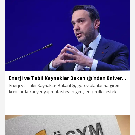
bu verileri doğru okumaktır” dedi.
21.07.2026
Eğitim
Enerji ve Tabii Kaynaklar Bakanlığı’ndan üniversiteye başlayan öğrencilere aylık 13 Bin 750 Lira başarı bursu
Enerji ve Tabii Kaynaklar Bakanlığı, görev alanlarına giren
konularda kariyer yapmak isteyen gençler için ilk destek
programını hayata geçirdi. 2025 veya 2026 Yükseköğretim
Kurumları Sınavı'nda (YKS) ilk 100 bine giren 300 lisans
öğrencisine aylık 13 bin 750 lira burs verilecek.