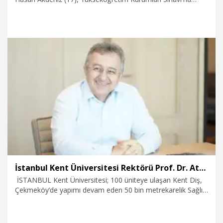
(YKS) Türkiye 434'üncüsü oldu. Kaldıkları konteyner kentte
ders çalışma alanına dönüştürdüğü boş konteynerde sınava
hazırlanan Akdeniz, doktor olmak istediğini söyledi.
1.08.2026
Gündem
İstanbul Kent Üniversitesi Rektörü Prof. Dr. Atsü: Geleceğinizi puanlara değil, potansiyelinize göre kurun
İSTANBUL Kent Üniversitesi; 100 üniteye ulaşan Kent Diş,
Çekmeköy’de yapımı devam eden 50 bin metrekarelik Sağlık
Kampüsü, Bağcılar’da planlanan 50 bin metrekarelik
teknopark ve son aşamaya gelen güneş enerjisi
santralleriyle büyüme hedefini açıkladı. Rektör Prof. Dr. M.