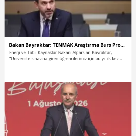
Bakan Bayraktar: TENMAK Araştırma Burs Programı'nda bursiyer kontenjanımızı 500'e çıkarıyoruz
Enerji ve Tabii Kaynaklar Bakanı Alparslan Bayraktar,
"Üniversite sınavına giren öğrencilerimiz için bu yıl ilk kez
hayata geçirdiğimiz TENMAK Araştırma Burs Programı'na
gençlerimizin gösterdiği yoğun ilgiye kayıtsız kalmıyor; ilk
etapta 300 olan bursiyer kontenjanımızı 500'e, 28 olan
desteklenen bölüm sayısını ise 38'e çıkarıyoruz" dedi.
3.08.2026
Gündem