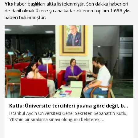
Yks
haber başlıkları altta listelenmiştir. Son dakika haberleri
de dahil olmak üzere şu ana kadar eklenen toplam 1.636 yks
haberi bulunmuştur.
Kutlu: Üniversite tercihleri puana göre değil, başarı sıralamasına göre yapılmalı
İstanbul Aydın Üniversitesi Genel Sekreteri Sebahattin Kutlu,
YKS’nin bir sıralama sınavı olduğunu belirterek,
“Tercihlerimizi yaparken başarı sıralarımıza bakacağız.
Puanla yapacağımız tercihler bize beklemediğimiz sonuçlar
doğurabilir. Bu yıl kontenjan değişiklikleri nedeniyle adayların