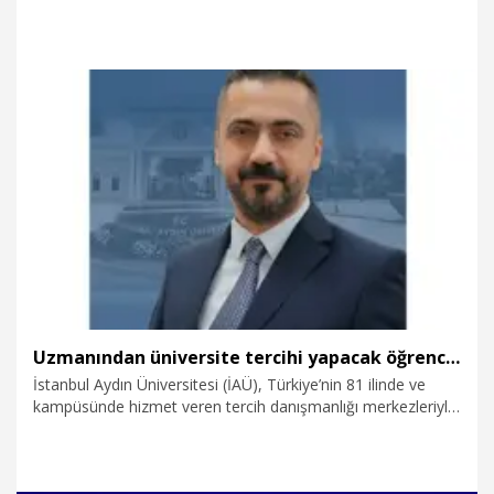
Sınavı (YKS) tercih döneminde öğrenci ve velilere rehberlik
etmek amacıyla hazırlanan 'YKS Tercih Süreci Öğrenci ve
Veli Bilgilendirme Kılavuzu' yayımlandı.
21.07.2026
Eğitim
Uzmanından üniversite tercihi yapacak öğrencilere tavsiyeler
İstanbul Aydın Üniversitesi (İAÜ), Türkiye’nin 81 ilinde ve
kampüsünde hizmet veren tercih danışmanlığı merkezleriyle
aday öğrencilerin tercih sürecine rehberlik edeceğini
duyurdu. Süreci değerlendiren İAÜ Genel Sekreteri
Sebahattin Kutlu, “Her başarı sırası değerlidir, önemli olan