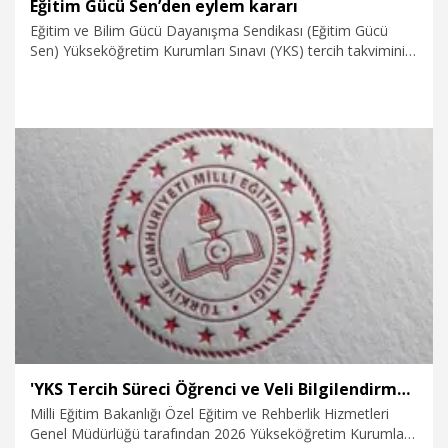
Eğitim Gücü Sen’den eylem kararı
Eğitim ve Bilim Gücü Dayanışma Sendikası (Eğitim Gücü
Sen) Yükseköğretim Kurumları Sınavı (YKS) tercih takviminin
açıklanmaması nedeniyle eğitim çalışanlarının yaşadığı
maddi ve manevi mağduriyetleri gerekçe göstererek eylem
kararı aldığını açıkladı.
21.07.2026
Eğitim
'YKS Tercih Süreci Öğrenci ve Veli Bilgilendirme Kılavuzu' yayımlandı
Milli Eğitim Bakanlığı Özel Eğitim ve Rehberlik Hizmetleri
Genel Müdürlüğü tarafından 2026 Yükseköğretim Kurumları