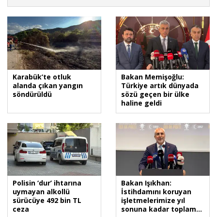
Karabük’te otluk
Bakan Memişoğlu:
alanda çıkan yangın
Türkiye artık dünyada
söndürüldü
sözü geçen bir ülke
haline geldi
Polisin ‘dur’ ihtarına
Bakan Işıkhan:
uymayan alkollü
İstihdamını koruyan
sürücüye 492 bin TL
işletmelerimize yıl
ceza
sonuna kadar toplam