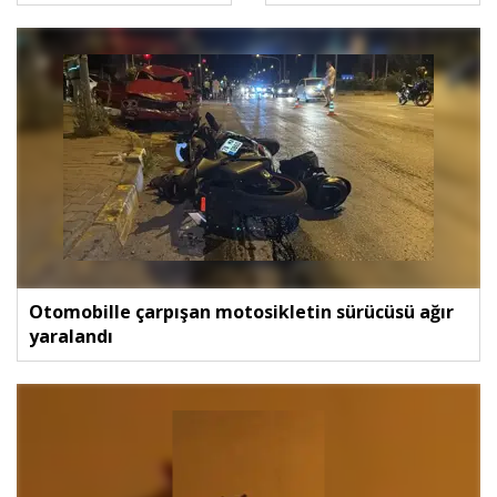
51 milyar lira destek
sağlayacağız
Otomobille çarpışan motosikletin sürücüsü ağır
yaralandı