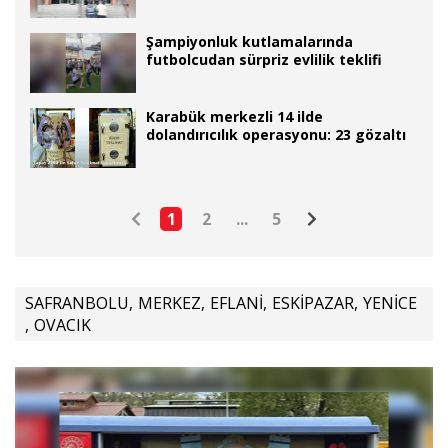
tutuklama
Şampiyonluk kutlamalarında
futbolcudan sürpriz evlilik teklifi
Karabük merkezli 14 ilde
dolandırıcılık operasyonu: 23 gözaltı
1
2
...
5
SAFRANBOLU
,
MERKEZ
,
EFLANİ
,
ESKİPAZAR
,
YENİCE
,
OVACIK