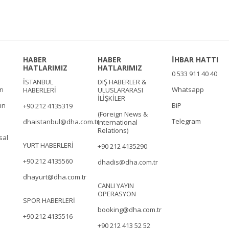
HABER
HABER
İHBAR HATTI
HATLARIMIZ
HATLARIMIZ
0 533 911 40 40
İSTANBUL
DIŞ HABERLER &
rı
Whatsapp
HABERLERİ
ULUSLARARASI
İLİŞKİLER
ın
BiP
+90 212 4135319
(Foreign News &
Telegram
dhaistanbul@dha.com.tr
International
Relations)
sal
YURT HABERLERİ
+90 212 4135290
+90 212 4135560
dhadis@dha.com.tr
dhayurt@dha.com.tr
CANLI YAYIN
OPERASYON
SPOR HABERLERİ
booking@dha.com.tr
+90 212 4135516
+90 212 413 52 52