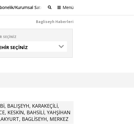
bonelik/Kurumsal Satış
Menü
Ara
Bagliseyh Haberleri
R SEÇINIZ
EHIR SEÇINIZ
Bİ
,
BALIŞEYH
,
KARAKEÇİLİ
,
CE
,
KESKİN
,
BAHSİLİ
,
YAHŞİHAN
LAKYURT
,
BAGLİSEYH
,
MERKEZ