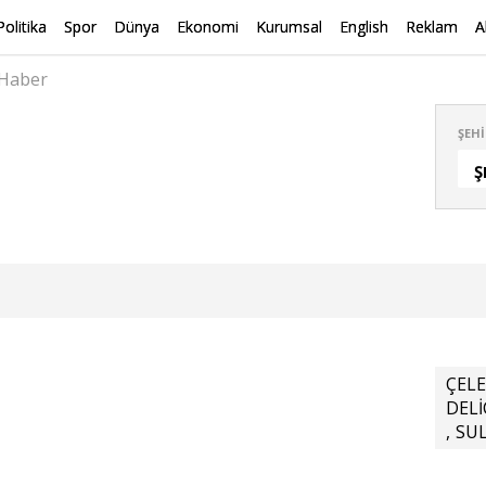
Politika
Spor
Dünya
Ekonomi
Kurumsal
English
Reklam
A
 Haber
ŞEHI
Ş
ÇELE
DELİ
,
SU