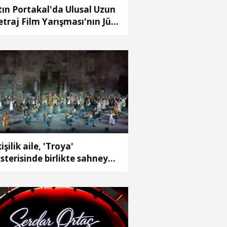
tın Portakal'da Ulusal Uzun
traj Film Yarışması'nın Jüri
şkanı Derviş Zaim
kişilik aile, 'Troya'
sterisinde birlikte sahneye
ktı