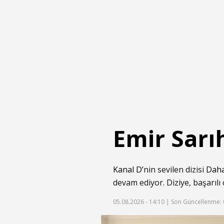
Emir Sarı
Kanal D
’nin sevilen dizisi
Daha
devam ediyor. Diziye, başarıl
05.08.2026 - 14:10 |
Son Güncellenme: 