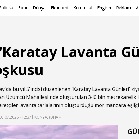
Politika
Spor
Dünya
Ekonomi
Kurumsal
English
Reklam
A
‘Karatay Lavanta Gü
coşkusu
y'da bu yıl 5'incisi düzenlenen 'Karatay Lavanta Günleri' ziyar
lan Üzümcü Mahallesi'nde oluşturulan 340 bin metrekarelik
iyaretçiler lavanta tarlalarının oluşturduğu mor manzara eşliğ
05.07.2026 - 12:37
| KONYA, (DHA)-
GÜ