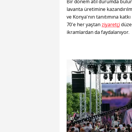
Bir dönem atıl durumda buluna
lavanta üretimine kazandırıl
ve Konya'nın tanıtımına katkı
70'e her yaştan
ziyaretçi
düzen
ikramlardan da faydalanıyor.