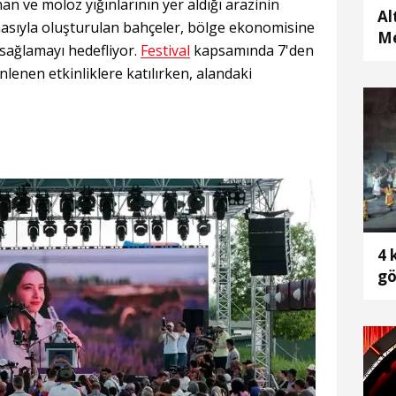
n ve moloz yığınlarının yer aldığı arazinin
Al
masıyla oluşturulan bahçeler, bölge ekonomisine
Me
 sağlamayı hedefliyor.
Festival
kapsamında 7'den
Ba
lenen etkinliklere katılırken, alandaki
4 
gö
çı