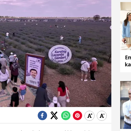
Em
ka