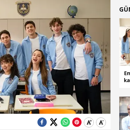
GÜ
Em
ka