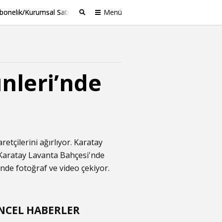
bonelik/Kurumsal Satış
Menü
Ara
nleri’nde
etçilerini ağırlıyor. Karatay
 Karatay Lavanta Bahçesi'nde
inde fotoğraf ve video çekiyor.
NCEL HABERLER