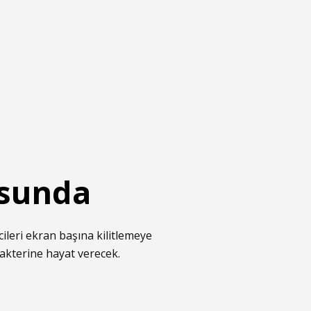
osunda
cileri ekran başına kilitlemeye
rakterine hayat verecek.