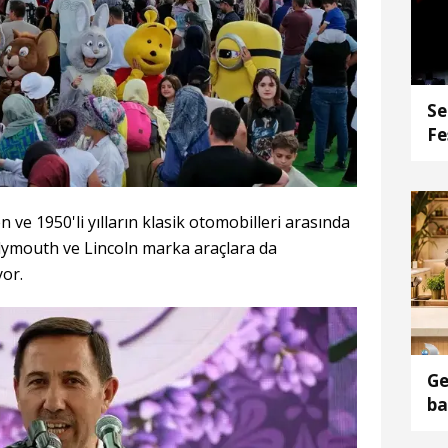
Se
Fe
ve 1950'li yılların klasik otomobilleri arasında
 Plymouth ve Lincoln marka araçlara da
yor.
Ge
ba