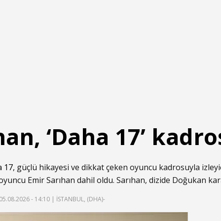
han, ‘Daha 17’ kadr
 17
, güçlü hikayesi ve dikkat çeken oyuncu kadrosuyla izleyi
ı oyuncu Emir Sarıhan dahil oldu. Sarıhan, dizide Doğukan ka
05.08.2026 - 14:10
| İSTANBUL, (DHA)-