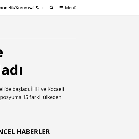
bonelik/Kurumsal Satış
Menü
Ara
e
adı
li’de başladı.
İHH
ve Kocaeli
empozyuma 15 farklı ülkeden
NCEL HABERLER