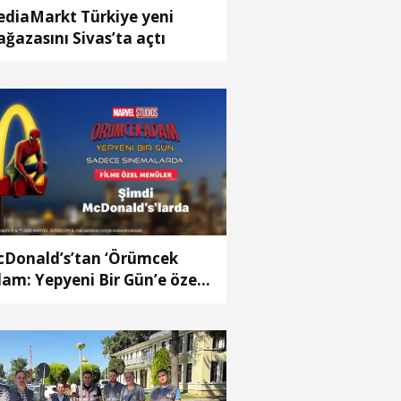
diaMarkt Türkiye yeni
ğazasını Sivas’ta açtı
Donald’s’tan ‘Örümcek
am: Yepyeni Bir Gün’e özel
ampanya