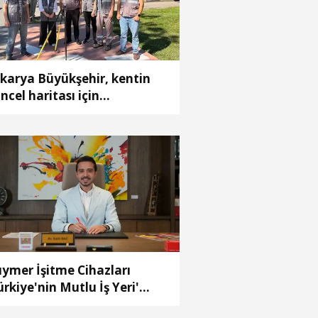
karya Büyükşehir, kentin
ncel haritası için
lışmalara başladı
ymer İşitme Cihazları
ürkiye'nin Mutlu İş Yeri'
çildi