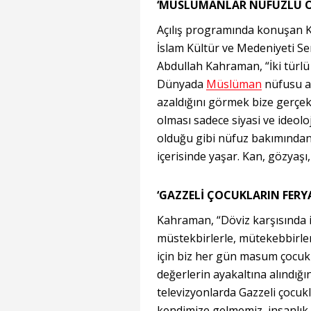
‘MÜSLÜMANLAR NÜFUZLU OL
Açılış programında konuşan Ko
İslam Kültür ve Medeniyeti 
Abdullah Kahraman, “İki türlü 
Dünyada
Müslüman
nüfusu a
azaldığını görmek bize gerç
olması sadece siyasi ve ideolo
olduğu gibi nüfuz bakımından d
içerisinde yaşar. Kan, gözyaşı
‘GAZZELİ ÇOCUKLARIN FERY
Kahraman, “Döviz karşısında 
müstekbirlerle, mütekebbirl
için biz her gün masum çocukla
değerlerin ayakaltına alındığ
televizyonlarda Gazzeli çocukl
kendimize gelmemiz, insanlık