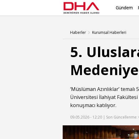
Gündem
Haberler
Kurumsal Haberleri
5. Uluslar
Medeniye
‘
Müslüman
Azınlıklar’ temalı 
Üniversitesi İlahiyat Fakülte
konuşmacı katılıyor.
09.05.2026 - 12:20 |
Son Güncellenme: 