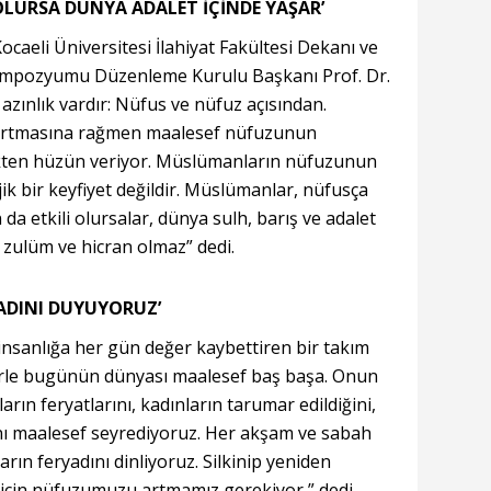
URSA DÜNYA ADALET İÇİNDE YAŞAR’
caeli Üniversitesi İlahiyat Fakültesi Dekanı ve
Sempozyumu Düzenleme Kurulu Başkanı Prof. Dr.
azınlık vardır: Nüfus ve nüfuz açısından.
rtmasına rağmen maalesef nüfuzunun
ekten hüzün veriyor. Müslümanların nüfuzunun
jik bir keyfiyet değildir. Müslümanlar, nüfusça
a etkili olursalar, dünya sulh, barış ve adalet
, zulüm ve hicran olmaz” dedi.
ADINI DUYUYORUZ’
insanlığa her gün değer kaybettiren bir takım
erle bugünün dünyası maalesef baş başa. Onun
rın feryatlarını, kadınların tarumar edildiğini,
ını maalesef seyrediyoruz. Her akşam ve sabah
arın feryadını dinliyoruz. Silkinip yeniden
 için nüfuzumuzu artmamız gerekiyor ” dedi.