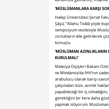
‘MÜSLÜMANLARA KARŞI SO
Halep Üniversitesi Şeriat Fa
Şâşû, “Allahu Teâlâ şöyle buy
sempozyum vesilesiyle Müslüma
zorlukların dile getirilerek ç
konuştu.
‘MÜSLÜMAN AZINLIKLARIN H
KURULMALI’
Malezya Dışişleri Bakanı Öze
ve Mindanoa’da İHH’nın sadece
arabulucu olarak barışı savun
çalışmaları bize, azınlık hak
yapabileceği bir iş olmadığını,
gerektiğini bir kere daha gös
yapmak istiyorum. Müslüman azı