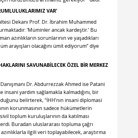
RUMLULUKLARIMIZ VAR’
kültesi Dekanı Prof. Dr. İbrahim Muhammed
urmaktadır: ‘Müminler ancak kardeştir.’ Bu
n azınlıkların sorunlarının ve yaşadıkları
özüm arayışları olacağını ümit ediyorum” diye
AKLARINI SAVUNABİLECEK ÖZEL BİR MERKEZ
l Danışmanı Dr. Abdurrezzak Ahmed ise Patani
 insani yardım sağlamakla kalmadığını, bir
duğunu belirterek, “İHH’nın insani diplomasi
larının korunmasının sadece hükümetlerin
 sivil toplum kuruluşlarının da katılması
terdi. Buradan uluslararası topluma çağrı
nlıklarla ilgili veri toplayabilecek, araştırma