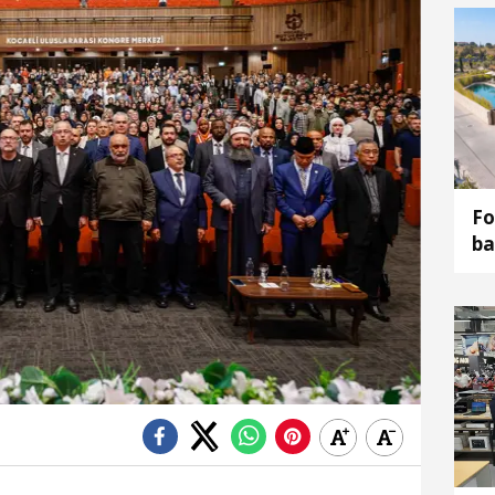
Fo
ba