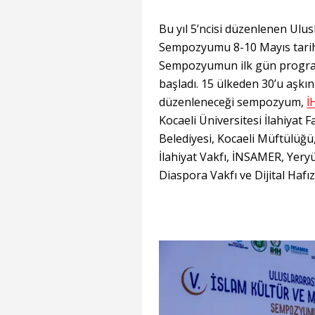
Bu yıl 5’ncisi düzenlenen Ulus
Sempozyumu 8-10 Mayıs tarihl
Sempozyumun ilk gün program
başladı. 15 ülkeden 30’u aşkı
düzenleneceği sempozyum,
İ
Kocaeli Üniversitesi İlahiyat 
Belediyesi, Kocaeli Müftülüğü,
İlahiyat Vakfı, İNSAMER, Yer
Diaspora Vakfı ve Dijital Haf