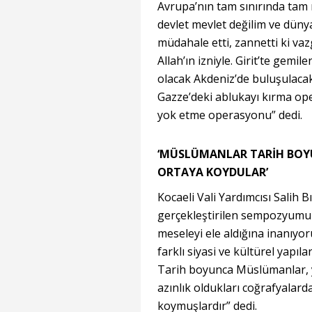
Avrupa’nın tam sınırında tam 
devlet mevlet değilim ve düny
müdahale etti, zannetti ki va
Allah’ın izniyle. Girit’te gemi
olacak Akdeniz’de buluşulaca
Gazze’deki ablukayı kırma ope
yok etme operasyonu” dedi.
‘MÜSLÜMANLAR TARİH BOYU
ORTAYA KOYDULAR’
Kocaeli Vali Yardımcısı Salih B
gerçekleştirilen sempozyumun
meseleyi ele aldığına inanıyo
farklı siyasi ve kültürel yapıl
Tarih boyunca Müslümanlar, ya
azınlık oldukları coğrafyalard
koymuşlardır” dedi.