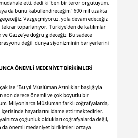
müdahale etti, dedi ki ‘ben bir terör örgütüyüm,
aya da bunu kabullendireceğim.’ 600 mil uzakta
zgeçeceğiz. Vazgeçmiyoruz, yola devam edeceğiz
ler tekrar toparlanıyor, Türkiye’den de katılımlar
k ve Gazze’ye doğru gideceğiz. Bu sadece
rasyonu değil, dünya siyonizminin bariyerlerini
NCA ÖNEMLİ MEDENİYET BİRİKİMLERİ
ıçak ise “Bu yıl Müslüman Azınlıklar başlığıyla
 son derece önemli ve çok boyutlu bir
rum. Milyonlarca Müslüman farklı coğrafyalarda,
ar içerisinde hayatlarını idame ettirmektedirler.
lnızca çoğunluk oldukları coğrafyalarda değil,
a da önemli medeniyet birikimleri ortaya