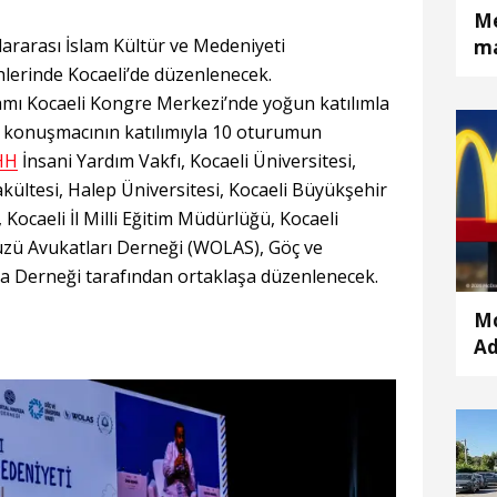
Me
lararası İslam Kültür ve Medeniyeti
ma
erinde Kocaeli’de düzenlenecek.
ı Kocaeli Kongre Merkezi’nde yoğun katılımla
n konuşmacının katılımıyla 10 oturumun
HH
İnsani Yardım Vakfı, Kocaeli Üniversitesi,
Fakültesi, Halep Üniversitesi, Kocaeli Büyükşehir
 Kocaeli İl Milli Eğitim Müdürlüğü, Kocaeli
yüzü Avukatları Derneği (WOLAS), Göç ve
ıza Derneği tarafından ortaklaşa düzenlenecek.
Mc
Ad
k