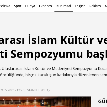
Politika
Spor
Dünya
Ekonomi
Kurumsal
English
Reklam
A
arası İslam Kültür v
ti Sempozyumu başl
5.⁠ Uluslararası ⁠İslam Kültür ve Medeniyeti Sempozyumu Kocae
si öncülüğünde, birçok kuruluşun katkılarıyla düzenlenen s
09.05.2026 - 12:20
| İSTANBUL, (DHA)-
GÜ