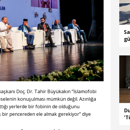
Sa
gü
ça
Başkanı Doç. Dr. Tahir Büyükakın “İslamofobi
selenin konuşulması mümkün değil. Azınlığa
ttığı yerlerde bir fobinin de olduğunu
Du
bir pencereden ele almak gerekiyor” diye
'T
se