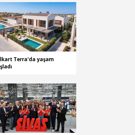
lkart Terra'da yaşam
şladı