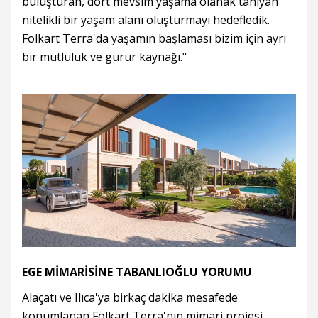
buluşturan, dört mevsim yaşama olanak tanıyan
nitelikli bir yaşam alanı oluşturmayı hedefledik.
Folkart Terra'da yaşamın başlaması bizim için ayrı
bir mutluluk ve gurur kaynağı."
EGE MİMARİSİNE TABANLIOĞLU YORUMU
Alaçatı ve Ilıca'ya birkaç dakika mesafede
konumlanan Folkart Terra'nın mimari projesi,