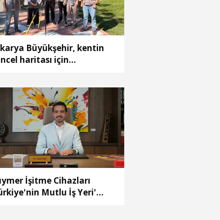
karya Büyükşehir, kentin
ncel haritası için
lışmalara başladı
ymer İşitme Cihazları
ürkiye'nin Mutlu İş Yeri'
çildi