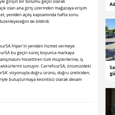
le girişin bir bölümü geçici olarak
Ad
 açık olan ana giriş üzerinden mağazaya erişim
k
et, yeniden açılış kapsamında hafta sonu
üzenleyeceğini de bildirdi.
urSA Hiper'in yeniden hizmet vermeye
efourSA bu geçici süreç boyunca markaya
nışmasını hissettiren tüm müşterilerine, iş
şekkürlerini sunuyor. CarrefourSA, önümüzdeki
Sa
rSA' vizyonuyla doğru ürünü, doğru üreticiden,
gü
eriyle buluşturmaya kesintisiz olarak devam
ça