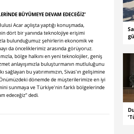
ELERİNDE BÜYÜMEYE DEVAM EDECEĞİZ’
lusi Acar açılışta yaptığı konuşmada,
Sa
n dört bir yanında teknolojiye erişimi
gü
mızla bulunduğumuz şehirlerin ekonomik ve
ça
mayı da önceliklerimiz arasında görüyoruz.
mızla, bölge halkını en yeni teknolojiler, geniş
zmet anlayışımızla buluşturmanın mutluluğunu
kı sağlayan bu yatırımımızın, Sivas'ın gelişimine
 Önümüzdeki dönemde de müşterilerimize en iyi
ini sunmaya ve Türkiye'nin farklı bölgelerinde
 edeceğiz" dedi.
Du
'T
se