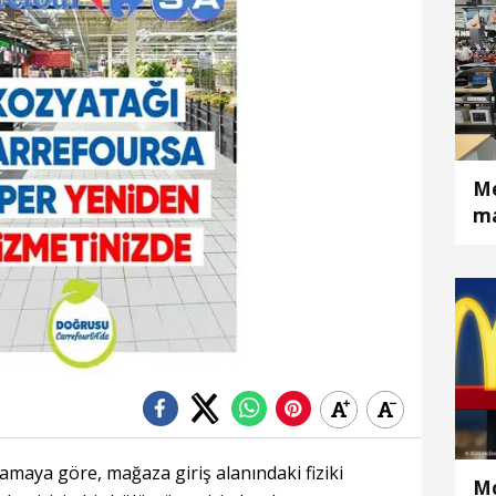
Me
ma
lamaya göre, mağaza giriş alanındaki fiziki
Mc