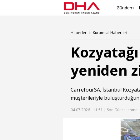
Gündem
Haberler
Kurumsal Haberleri
Kozyatağı
yeniden zi
CarrefourSA
, İstanbul
Kozyat
müşterileriyle buluşturduğun
04.07.2026 - 11:51 |
Son Güncellenme: 