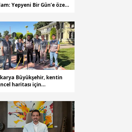
am: Yepyeni Bir Gün’e özel
ampanya
karya Büyükşehir, kentin
ncel haritası için
lışmalara başladı