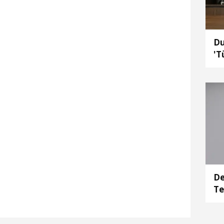
Du
'T
se
De
Te