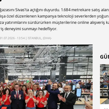
ğazasını
Sivas
’ta açtığını duyurdu. 1.684 metrekare satış ala
açılışa özel düzenlenen kampanya teknoloji severlerden yoğun
za yatırımlarını sürdürürken müşterilerine online
alışveriş
ka
riş deneyimi sunmayı hedefliyor.
31.07.2026 - 13:54
| İSTANBUL, (DHA)-
GÜ