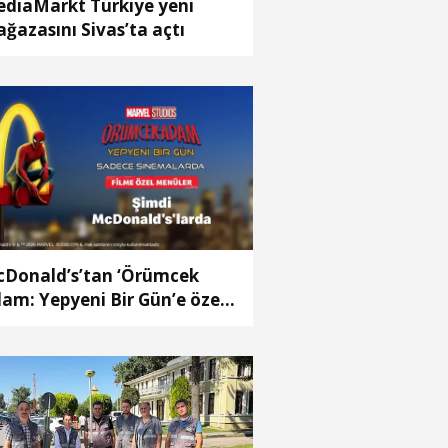
diaMarkt Türkiye yeni
ğazasını Sivas’ta açtı
Donald’s’tan ‘Örümcek
am: Yepyeni Bir Gün’e özel
ampanya