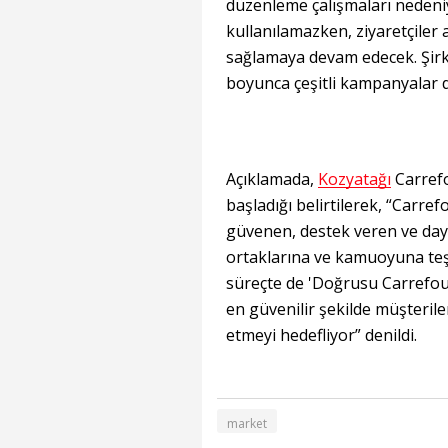
düzenleme çalışmaları nedeniy
kullanılamazken, ziyaretçiler
sağlamaya devam edecek. Şirk
boyunca çeşitli kampanyalar d
Açıklamada,
Kozyatağı
Carrefo
başladığı belirtilerek, “Carr
güvenen, destek veren ve daya
ortaklarına ve kamuoyuna te
süreçte de 'Doğrusu Carrefou
en güvenilir şekilde müşteril
etmeyi hedefliyor” denildi.
market