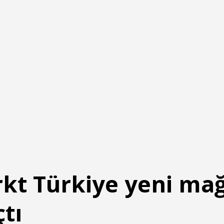
t Türkiye yeni mağ
çtı