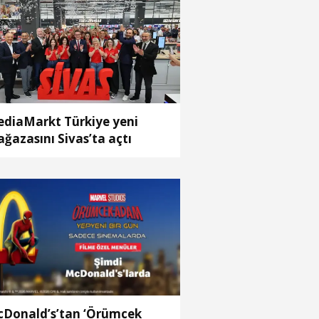
diaMarkt Türkiye yeni
ğazasını Sivas’ta açtı
Donald’s’tan ‘Örümcek