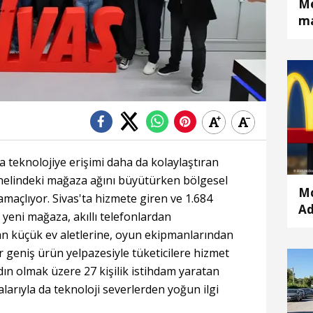
Me
ma
la teknolojiye erişimi daha da kolaylaştıran
nelindeki mağaza ağını büyütürken bölgesel
Mc
amaçlıyor. Sivas'ta hizmete giren ve 1.684
Ad
 yeni mağaza, akıllı telefonlardan
k
dan küçük ev aletlerine, oyun ekipmanlarından
r geniş ürün yelpazesiyle tüketicilere hizmet
dın olmak üzere 27 kişilik istihdam yaratan
larıyla da teknoloji severlerden yoğun ilgi