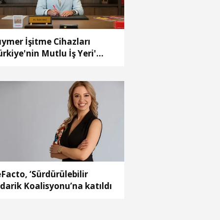
ymer İşitme Cihazları
ürkiye'nin Mutlu İş Yeri'
çildi
Facto, ‘Sürdürülebilir
darik Koalisyonu’na katıldı