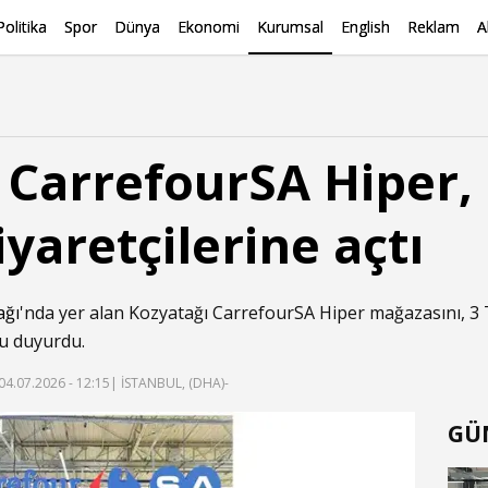
Politika
Spor
Dünya
Ekonomi
Kurumsal
English
Reklam
A
 CarrefourSA Hiper, 
yaretçilerine açtı
ağı
'nda yer alan Kozyatağı CarrefourSA Hiper mağazasını, 3
u duyurdu.
04.07.2026 - 12:15
| İSTANBUL, (DHA)-
GÜ