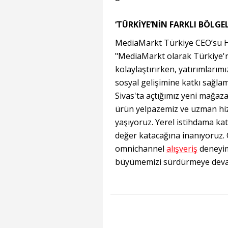
‘TÜRKİYE’NİN FARKLI BÖLG
MediaMarkt Türkiye CEO’su Hu
"MediaMarkt olarak Türkiye'ni
kolaylaştırırken, yatırımları
sosyal gelişimine katkı sağla
Sivas'ta açtığımız yeni mağaza
ürün yelpazemiz ve uzman hi
yaşıyoruz. Yerel istihdama kat
değer katacağına inanıyoruz.
omnichannel
alışveriş
deneyim
büyümemizi sürdürmeye devam