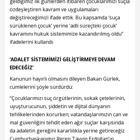
geldiğimiz ilk günlerden itibaren çocuklarımızı suçla
özdeşleştiren kavram ve uygulamaları
değiştireceğimizi ifade ettik. Bu kapsamda ‘suça
sürüklenen çocuk’ yerine ‘adli süreçteki çocuk’
kavramını hukuk sistemimize kazandırılmış oldu”
ifadelerini kullandı.
‘ADALET SİSTEMİMİZİ GELİŞTİRMEYE DEVAM
EDECEĞİZ’
Kanunun hayırlı olmasını dileyen Bakan Gürlek,
cümlelerini şöyle sürdürdü:
“Çocuklarımızı suç örgütlerinin, sokak çetelerinin,
uyuşturucunun, şiddetin ve dijital dünyanın
tehlikelerinden korurken; vatandaşlarımızın can ve
mal güvenliğini tehdit eden ağır suçlar karşısında
da adaletin gereğini kararlılıkla yerine getireceğiz.
Cumhurbaşkanımız Recep Tayyip Erdoğan’ın