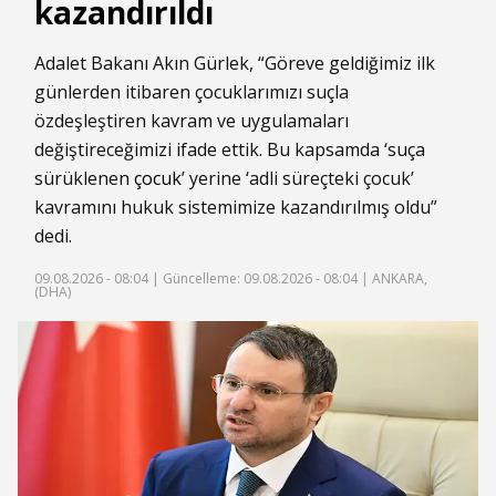
kazandırıldı
Adalet Bakanı Akın Gürlek, “Göreve geldiğimiz ilk
günlerden itibaren çocuklarımızı suçla
özdeşleştiren kavram ve uygulamaları
değiştireceğimizi ifade ettik. Bu kapsamda ‘suça
sürüklenen
çocuk
’ yerine ‘adli süreçteki çocuk’
kavramını hukuk sistemimize kazandırılmış oldu”
dedi.
09.08.2026 - 08:04 |
Güncelleme: 09.08.2026 - 08:04
| ANKARA,
(DHA)