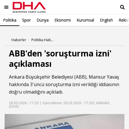
Politika
Spor
Dünya
Ekonomi
Kurumsal
English
Rekl
Ara
Haberler
Politika Haberleri
ABB'den 'soruşturma izni'
açıklaması
Ankara Büyükşehir Belediyesi
(ABB),
Mansur Yavaş
hakkında 3'üncü
soruşturma izni
verildiği iddiasının
doğru olmadığını açıkladı.
28.03.2026 - 17:20 |
Güncelleme: 28.03.2026 - 17:20
| ANKARA,
(DHA)-