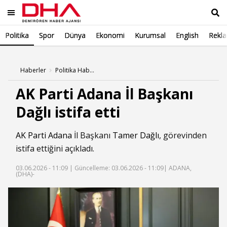
Politika
Spor
Dünya
Ekonomi
Kurumsal
English
Rekl
Ara
Haberler
Politika Haberleri
AK Parti Adana İl Başkanı
Dağlı istifa etti
AK Parti
Adana
İl Başkanı
Tamer Dağlı
, görevinden
istifa ettiğini açıkladı.
03.06.2026 - 11:09 |
Güncelleme: 03.06.2026 - 11:09
| ADANA,
(DHA)-