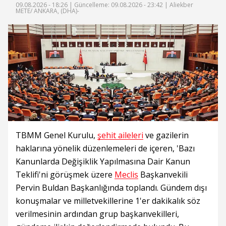
09.08.2026 - 18:26 |
Güncelleme: 09.08.2026 - 23:42
| Aliekber
METE/ ANKARA, (DHA)-
TBMM Genel Kurulu,
şehit aileleri
ve gazilerin
haklarına yönelik düzenlemeleri de içeren, 'Bazı
Kanunlarda Değişiklik Yapılmasına Dair Kanun
Teklifi'ni görüşmek üzere
Meclis
Başkanvekili
Pervin Buldan Başkanlığında toplandı. Gündem dışı
konuşmalar ve milletvekillerine 1'er dakikalık söz
verilmesinin ardından grup başkanvekilleri,