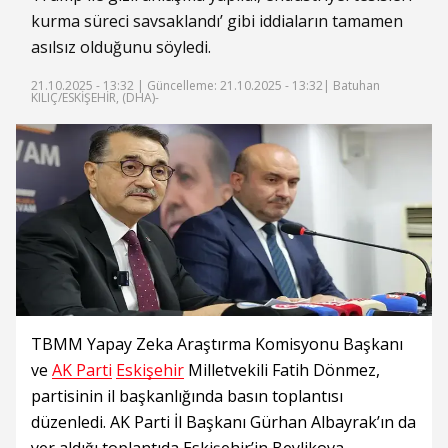
kurma süreci savsaklandı’ gibi iddiaların tamamen
asılsız olduğunu söyledi.
21.10.2025 - 13:32 |
Güncelleme: 21.10.2025 - 13:32
| Batuhan
KILIÇ/ESKİŞEHİR, (DHA)-
TBMM Yapay Zeka Araştırma Komisyonu Başkanı
ve
AK Parti
Eskişehir
Milletvekili Fatih Dönmez,
partisinin il başkanlığında basın toplantısı
düzenledi. AK Parti İl Başkanı Gürhan Albayrak’ın da