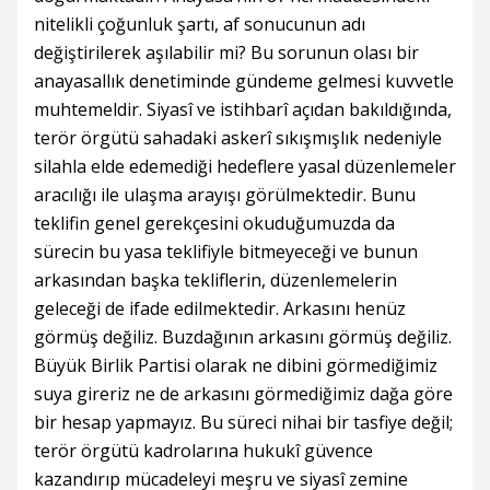
nitelikli çoğunluk şartı, af sonucunun adı
değiştirilerek aşılabilir mi? Bu sorunun olası bir
anayasallık denetiminde gündeme gelmesi kuvvetle
muhtemeldir. Siyasî ve istihbarî açıdan bakıldığında,
terör örgütü sahadaki askerî sıkışmışlık nedeniyle
silahla elde edemediği hedeflere yasal düzenlemeler
aracılığı ile ulaşma arayışı görülmektedir. Bunu
teklifin genel gerekçesini okuduğumuzda da
sürecin bu yasa teklifiyle bitmeyeceği ve bunun
arkasından başka tekliflerin, düzenlemelerin
geleceği de ifade edilmektedir. Arkasını henüz
görmüş değiliz. Buzdağının arkasını görmüş değiliz.
Büyük Birlik Partisi olarak ne dibini görmediğimiz
suya gireriz ne de arkasını görmediğimiz dağa göre
bir hesap yapmayız. Bu süreci nihai bir tasfiye değil;
terör örgütü kadrolarına hukukî güvence
kazandırıp mücadeleyi meşru ve siyasî zemine