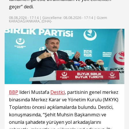
geçer” dedi.
08.08.2026 - 17:14 |
Güncelleme: 08.08.2026 - 17:14
| Gizem
KARADAĞ/ANKARA, (DHA)-
BBP
lideri Mustafa
Destici
, partisinin genel merkez
binasında Merkez Karar ve Yönetim Kurulu (MKYK)
Toplantısı öncesi açıklamalarda bulundu. Destici,
konuşmasında, “Şehit Muhsin Başkanımızı ve
onunla şahadete yürüyen yol arkadaşlarını