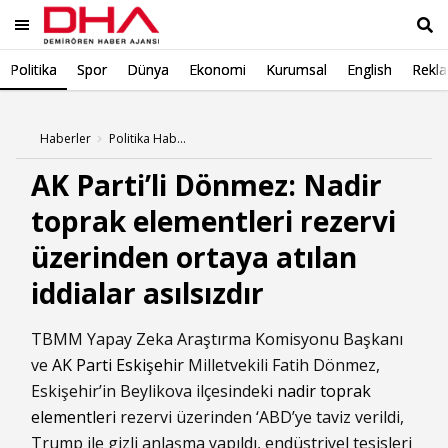
Politika
Spor
Dünya
Ekonomi
Kurumsal
English
Rekl
Ara
Haberler
Politika Haberleri
AK Parti’li Dönmez: Nadir
toprak elementleri rezervi
üzerinden ortaya atılan
iddialar asılsızdır
TBMM Yapay Zeka Araştırma Komisyonu Başkanı
ve
AK Parti
Eskişehir
Milletvekili Fatih Dönmez,
Eskişehir’in Beylikova ilçesindeki
nadir toprak
elementleri
rezervi üzerinden ‘ABD’ye taviz verildi,
Trump ile gizli anlaşma yapıldı, endüstriyel tesisleri