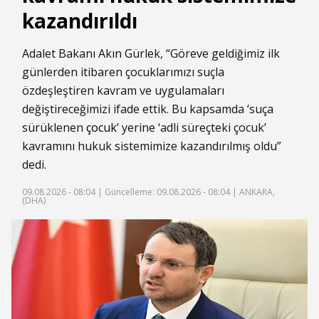
kazandırıldı
Adalet Bakanı Akın Gürlek, “Göreve geldiğimiz ilk
günlerden itibaren çocuklarımızı suçla
özdeşleştiren kavram ve uygulamaları
değiştireceğimizi ifade ettik. Bu kapsamda ‘suça
sürüklenen
çocuk
’ yerine ‘adli süreçteki çocuk’
kavramını hukuk sistemimize kazandırılmış oldu”
dedi.
09.08.2026 - 08:04 |
Güncelleme: 09.08.2026 - 08:04
| ANKARA,
(DHA)