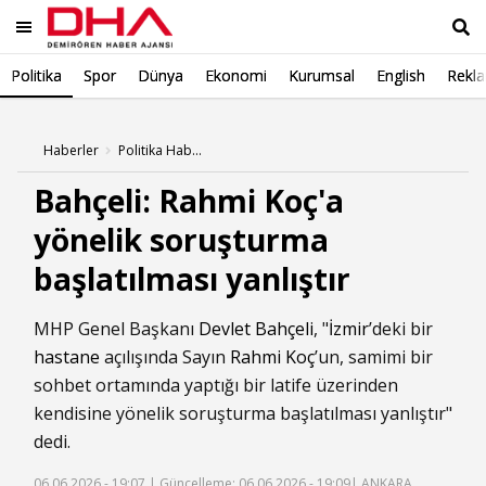
Politika
Spor
Dünya
Ekonomi
Kurumsal
English
Rekl
Ara
Haberler
Politika Haberleri
Bahçeli: Rahmi Koç'a
yönelik soruşturma
başlatılması yanlıştır
MHP Genel Başkanı
Devlet Bahçeli
, "
İzmir
’deki bir
hastane
açılışında Sayın
Rahmi Koç
’un, samimi bir
sohbet ortamında yaptığı bir latife üzerinden
kendisine yönelik soruşturma başlatılması yanlıştır"
dedi.
06.06.2026 - 19:07 |
Güncelleme: 06.06.2026 - 19:09
| ANKARA,