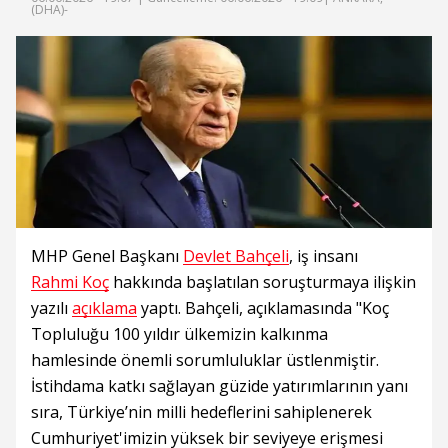
(DHA)-
MHP Genel Başkanı
Devlet Bahçeli
, iş insanı
Rahmi Koç
hakkında başlatılan soruşturmaya ilişkin
yazılı
açıklama
yaptı. Bahçeli, açıklamasında "Koç
Topluluğu 100 yıldır ülkemizin kalkınma
hamlesinde önemli sorumluluklar üstlenmiştir.
İstihdama katkı sağlayan güzide yatırımlarının yanı
sıra, Türkiye’nin milli hedeflerini sahiplenerek
Cumhuriyet'imizin yüksek bir seviyeye erişmesi