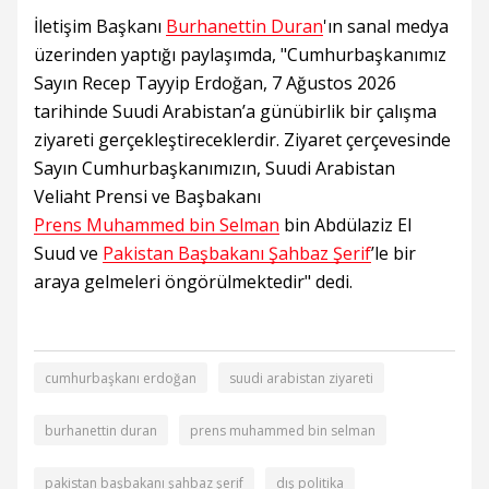
İletişim Başkanı
Burhanettin Duran
'ın sanal medya
üzerinden yaptığı paylaşımda, "Cumhurbaşkanımız
Sayın Recep Tayyip Erdoğan, 7 Ağustos 2026
tarihinde Suudi Arabistan’a günübirlik bir çalışma
ziyareti gerçekleştireceklerdir. Ziyaret çerçevesinde
Sayın Cumhurbaşkanımızın, Suudi Arabistan
Veliaht Prensi ve Başbakanı
Prens Muhammed bin Selman
bin Abdülaziz El
Suud ve
Pakistan Başbakanı Şahbaz Şerif
’le bir
araya gelmeleri öngörülmektedir" dedi.
cumhurbaşkanı erdoğan
suudi arabistan ziyareti
burhanettin duran
prens muhammed bin selman
pakistan başbakanı şahbaz şerif
dış politika