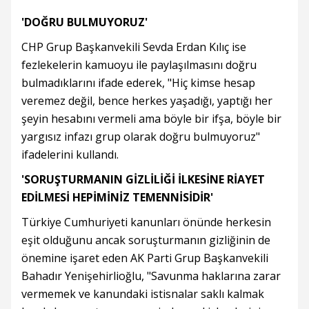
'DOĞRU BULMUYORUZ'
CHP Grup Başkanvekili Sevda Erdan Kılıç ise
fezlekelerin kamuoyu ile paylaşılmasını doğru
bulmadıklarını ifade ederek, "Hiç kimse hesap
veremez değil, bence herkes yaşadığı, yaptığı her
şeyin hesabını vermeli ama böyle bir ifşa, böyle bir
yargısız infazı grup olarak doğru bulmuyoruz"
ifadelerini kullandı.
'SORUŞTURMANIN GİZLİLİĞİ İLKESİNE RİAYET
EDİLMESİ HEPİMİNİZ TEMENNİSİDİR'
Türkiye Cumhuriyeti kanunları önünde herkesin
eşit olduğunu ancak soruşturmanın gizliğinin de
önemine işaret eden AK Parti Grup Başkanvekili
Bahadır Yenişehirlioğlu, "Savunma haklarına zarar
vermemek ve kanundaki istisnalar saklı kalmak