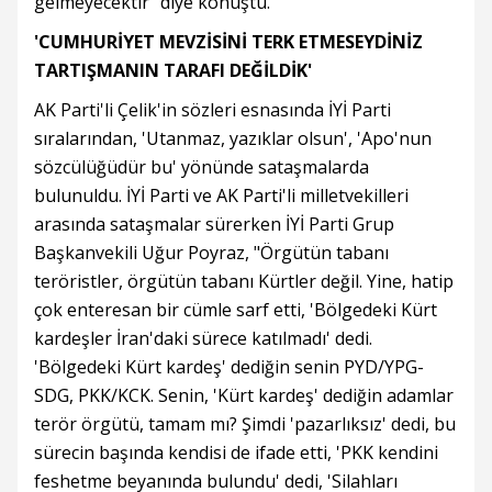
gelmeyecektir" diye konuştu.
'CUMHURİYET MEVZİSİNİ TERK ETMESEYDİNİZ
TARTIŞMANIN TARAFI DEĞİLDİK'
AK Parti'li Çelik'in sözleri esnasında İYİ Parti
sıralarından, 'Utanmaz, yazıklar olsun', 'Apo'nun
sözcülüğüdür bu' yönünde sataşmalarda
bulunuldu. İYİ Parti ve AK Parti'li milletvekilleri
arasında sataşmalar sürerken İYİ Parti Grup
Başkanvekili Uğur Poyraz, "Örgütün tabanı
teröristler, örgütün tabanı Kürtler değil. Yine, hatip
çok enteresan bir cümle sarf etti, 'Bölgedeki Kürt
kardeşler İran'daki sürece katılmadı' dedi.
'Bölgedeki Kürt kardeş' dediğin senin PYD/YPG-
SDG, PKK/KCK. Senin, 'Kürt kardeş' dediğin adamlar
terör örgütü, tamam mı? Şimdi 'pazarlıksız' dedi, bu
sürecin başında kendisi de ifade etti, 'PKK kendini
feshetme beyanında bulundu' dedi, 'Silahları