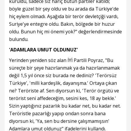
kuruldu, sadece siz hariç bütün partiler katıldı;
böyle güzel bir şey oldu ve bu arada da Türkiye'de
hiç eylem olmadı. Aşağıda bir terör devletçiği vardı,
Suriye'ye entegre oldu. Bakın, bölgede bir huzur
oldu. Bunun hiç mi önemi yok?" değerlendirmesinde
bulundu.
'ADAMLARA UMUT OLDUNUZ'
Yerinden yeniden söz alan İYİ Partili Poyraz, "Bu
süreçte bir şeye hazırlanmak ya da hazırlanmamak
değil 1,5 yıl önce siz burada ne dediniz? 'Terörsüz
Türkiye', 'milli kardeşlik, dayanışma.' Ortaya çıkan
ne? Teröriste af. Sen diyorsun ki, 'Terör örgütü ve
terörist seni affedeceğim, sesini kes, 18 ay bekle.'
Sizin yaptığınız pazarlık bu kadar net, bu kadar net.
Teröristle pazarlığı yapıp ondan sonra bana
diyorsun ki, 'Ya, sen bu dersine çalışmamışsın'
Adamlara umut oldunuz" ifadelerini kullandı.