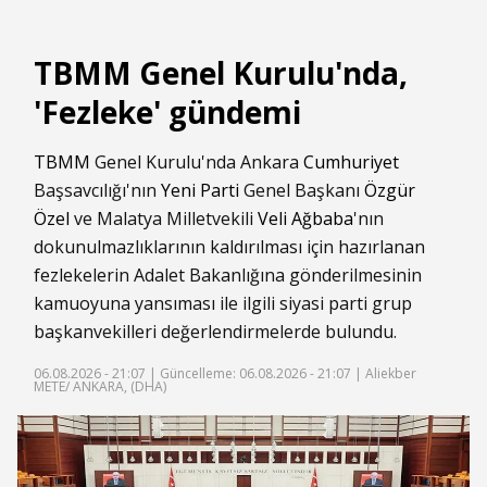
TBMM Genel Kurulu'nda,
'Fezleke' gündemi
TBMM
Genel Kurulu'nda Ankara
Cumhuriyet
Başsavcılığı'nın
Yeni Parti
Genel Başkanı
Özgür
Özel
ve Malatya Milletvekili
Veli Ağbaba
'nın
dokunulmazlıklarının kaldırılması için hazırlanan
fezlekelerin Adalet Bakanlığına gönderilmesinin
kamuoyuna yansıması ile ilgili siyasi parti grup
başkanvekilleri değerlendirmelerde bulundu.
06.08.2026 - 21:07 |
Güncelleme: 06.08.2026 - 21:07
| Aliekber
METE/ ANKARA, (DHA)