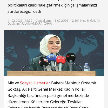
politikaları kalıcı hale getirmek için çalışmalarımızı
sürdüreceğiz" dedi.
11.02.2026 - 12:39 |
Güncelleme: 11.02.2026 - 12:39
| Nisa MİĞAL-Ali
Oğulcan ARSLAN/ANKARA, (DHA)-
Aile ve
Sosyal Hizmetler
Bakanı Mahinur Özdemir
Göktaş, AK Parti Genel Merkez Kadın Kolları
Başkanlığı tarafından parti genel merkezinde
düzenlenen 'Köklerden Geleceğe Teşkilat