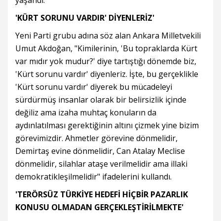
yaşandı.
'KÜRT SORUNU VARDIR' DİYENLERİZ'
Yeni Parti grubu adına söz alan Ankara Milletvekili
Umut Akdoğan, "Kimilerinin, 'Bu topraklarda Kürt
var mıdır yok mudur?' diye tartıştığı dönemde biz,
'Kürt sorunu vardır' diyenleriz. İşte, bu gerçeklikle
'Kürt sorunu vardır' diyerek bu mücadeleyi
sürdürmüş insanlar olarak bir belirsizlik içinde
değiliz ama izaha muhtaç konuların da
aydınlatılması gerektiğinin altını çizmek yine bizim
görevimizdir. Ahmetler görevine dönmelidir,
Demirtaş evine dönmelidir, Can Atalay Meclise
dönmelidir, silahlar ataşe verilmelidir ama illaki
demokratikleşilmelidir" ifadelerini kullandı.
'TERÖRSÜZ TÜRKİYE HEDEFİ HİÇBİR PAZARLIK
KONUSU OLMADAN GERÇEKLEŞTİRİLMEKTE'