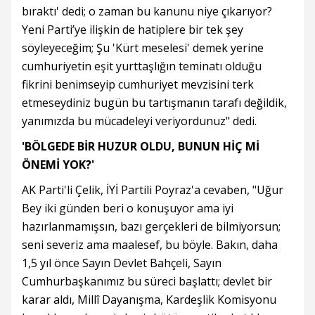
bıraktı' dedi; o zaman bu kanunu niye çıkarıyor?
Yeni Parti’ye ilişkin de hatiplere bir tek şey
söyleyeceğim; Şu 'Kürt meselesi' demek yerine
cumhuriyetin eşit yurttaşlığın teminatı olduğu
fikrini benimseyip cumhuriyet mevzisini terk
etmeseydiniz bugün bu tartışmanın tarafı değildik,
yanımızda bu mücadeleyi veriyordunuz" dedi.
'BÖLGEDE BİR HUZUR OLDU, BUNUN HİÇ Mİ
ÖNEMİ YOK?'
AK Parti'li Çelik, İYİ Partili Poyraz'a cevaben, "Uğur
Bey iki günden beri o konuşuyor ama iyi
hazırlanmamışsın, bazı gerçekleri de bilmiyorsun;
seni severiz ama maalesef, bu böyle. Bakın, daha
1,5 yıl önce Sayın Devlet Bahçeli, Sayın
Cumhurbaşkanımız bu süreci başlattı; devlet bir
karar aldı, Millî Dayanışma, Kardeşlik Komisyonu