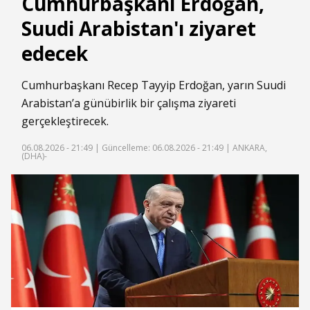
Cumhurbaşkanı Erdoğan,
Suudi Arabistan'ı ziyaret
edecek
Cumhurbaşkanı Recep Tayyip Erdoğan, yarın Suudi
Arabistan’a günübirlik bir çalışma ziyareti
gerçekleştirecek.
06.08.2026 - 21:49 |
Güncelleme: 06.08.2026 - 21:49
| ANKARA,
(DHA)-