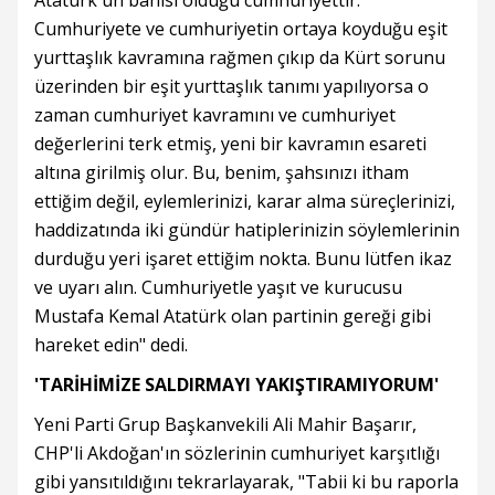
Atatürk'ün banisi olduğu cumhuriyettir.
Cumhuriyete ve cumhuriyetin ortaya koyduğu eşit
yurttaşlık kavramına rağmen çıkıp da Kürt sorunu
üzerinden bir eşit yurttaşlık tanımı yapılıyorsa o
zaman cumhuriyet kavramını ve cumhuriyet
değerlerini terk etmiş, yeni bir kavramın esareti
altına girilmiş olur. Bu, benim, şahsınızı itham
ettiğim değil, eylemlerinizi, karar alma süreçlerinizi,
haddizatında iki gündür hatiplerinizin söylemlerinin
durduğu yeri işaret ettiğim nokta. Bunu lütfen ikaz
ve uyarı alın. Cumhuriyetle yaşıt ve kurucusu
Mustafa Kemal Atatürk olan partinin gereği gibi
hareket edin" dedi.
'TARİHİMİZE SALDIRMAYI YAKIŞTIRAMIYORUM'
Yeni Parti Grup Başkanvekili Ali Mahir Başarır,
CHP'li Akdoğan'ın sözlerinin cumhuriyet karşıtlığı
gibi yansıtıldığını tekrarlayarak, "Tabii ki bu raporla