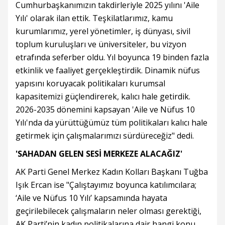
Cumhurbaşkanımızın takdirleriyle 2025 yılını 'Aile
Yılı' olarak ilan ettik. Teşkilatlarımız, kamu
kurumlarımız, yerel yönetimler, iş dünyası, sivil
toplum kuruluşları ve üniversiteler, bu vizyon
etrafında seferber oldu. Yıl boyunca 19 binden fazla
etkinlik ve faaliyet gerçekleştirdik. Dinamik nüfus
yapısını koruyacak politikaları kurumsal
kapasitemizi güçlendirerek, kalıcı hale getirdik.
2026-2035 dönemini kapsayan 'Aile ve Nüfus 10
Yılı'nda da yürüttüğümüz tüm politikaları kalıcı hale
getirmek için çalışmalarımızı sürdüreceğiz" dedi.
'SAHADAN GELEN SESİ MERKEZE ALACAĞIZ'
AK Parti Genel Merkez Kadın Kolları Başkanı Tuğba
Işık Ercan ise "Çalıştayımız boyunca katılımcılara;
‘Aile ve Nüfus 10 Yılı’ kapsamında hayata
geçirilebilecek çalışmaların neler olması gerektiği,
AK Parti’nin kadın politikalarına dair hangi konu