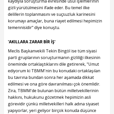
kaydıyla soruşturma evresinde usul işlemlerinin
gizli yürütülmesini ifade eder. Bu temel ilke
delillerin toplanmasını ve suçsuzluk karinesini
korumayı amaçlar, buna riayet edilmesi hepimizin
temennisidir" diye konuştu.
'AKILLARA ZARAR BİR İŞ'
Meclis Başkanvekili Tekin Bingöl ise tüm siyasi
parti gruplarının soruşturmanın gizliliği ilkesinin
öneminde ortaklaştıklarını dile getirerek, "Umut
ediyorum ki TBMM'nin bu konudaki ortaklaşılan
bu tavrına bundan sonra her aşamada dikkat
edilmesi ve ona göre davranılması çok önemlidir.
Zira, TBMM'de bulunan bütün milletvekillerinin
hakkını, hukukunu gözetmek hepimizin asli
görevidir çünkü milletvekilleri halk adına siyaset
yapıyorlar, yeri geliyor birçok konuda düşünce