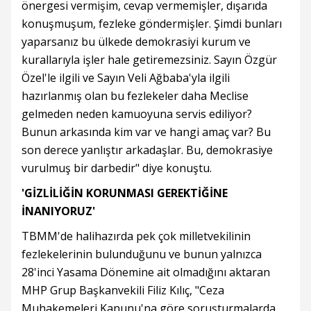
önergesi vermişim, cevap vermemişler, dışarıda
konuşmuşum, fezleke göndermişler. Şimdi bunları
yaparsanız bu ülkede demokrasiyi kurum ve
kurallarıyla işler hale getiremezsiniz. Sayın Özgür
Özel'le ilgili ve Sayın Veli Ağbaba'yla ilgili
hazırlanmış olan bu fezlekeler daha Meclise
gelmeden neden kamuoyuna servis ediliyor?
Bunun arkasında kim var ve hangi amaç var? Bu
son derece yanlıştır arkadaşlar. Bu, demokrasiye
vurulmuş bir darbedir" diye konuştu.
'GİZLİLİĞİN KORUNMASI GEREKTİĞİNE
İNANIYORUZ'
TBMM'de halihazırda pek çok milletvekilinin
fezlekelerinin bulunduğunu ve bunun yalnızca
28'inci Yasama Dönemine ait olmadığını aktaran
MHP Grup Başkanvekili Filiz Kılıç, "Ceza
Muhakemeleri Kanunu'na göre soruşturmalarda