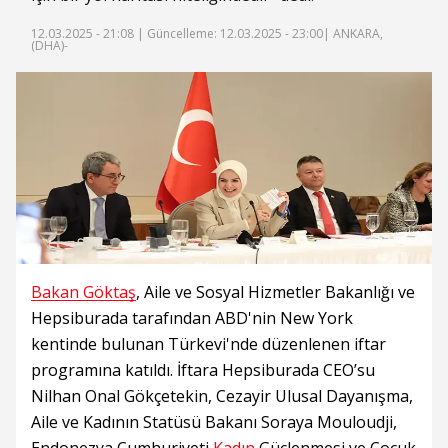
12.03.2025 - 21:08 |
Güncelleme: 12.03.2025 - 23:00
| ANKARA,
(DHA)-
Bakan Göktaş
, Aile ve Sosyal Hizmetler Bakanlığı ve
Hepsiburada tarafından ABD'nin New York
kentinde bulunan Türkevi'nde düzenlenen iftar
programına katıldı. İftara Hepsiburada CEO’su
Nilhan Onal Gökçetekin, Cezayir Ulusal Dayanışma,
Aile ve Kadının Statüsü Bakanı Soraya Mouloudji,