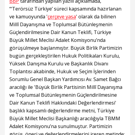
BBP
tarafından yapılan yazılı açıklamada,
“‘Terörsüz Türkiye’ süreci kapsamında hazırlanan
ve kamuoyunda '
çerçeve yasa
' olarak da bilinen
Millî Dayanışma ve Toplumsal Bütünleşmenin
Güçlendirilmesine Dair Kanun Teklifi, Türkiye
Büyük Millet Meclisi Adalet Komisyonu’nda
görüşülmeye başlanmıştır. Büyük Birlik Partimizin
bugün gerçekleştirilen Hukuk Politikaları Kurulu,
Yüksek Danışma Kurulu ve Başkanlık Divanı
Toplantısı akabinde, Hukuk ve Seçim İşlerinden
Sorumlu Genel Başkan Yardımcısı Av. Samet Bağcı
aracılığı ile 'Büyük Birlik Partisinin Millî Dayanışma
ve Toplumsal Bütünleşmenin Güçlendirilmesine
Dair Kanun Teklifi Hakkındaki Değerlendirmesi'
başlıklı kapsamlı değerlendirme metni, Türkiye
Büyük Millet Meclisi Başkanlığı aracılığıyla TBMM
Adalet Komisyonu’na sunulmuştur. Partimizin
görüş, öneri ve değerlendirmelerini içeren metinde;