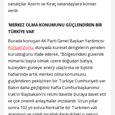
sanatçılar Azerin ve Kıraç vatandaşlara konser
verdi.
'MERKEZ OLMA KONUMUNU GÜÇLENDİREN BİR
TÜRKİYE VAR'
Burada konuşan AK Parti Genel Başkan Yardımcısı
Kürşad Zorlu
, dünyada küresel dengelerin yeniden
kurulduğunu ifade ederek, “Bölgesindeki güvenlik
mimarisi başta olmak üzere doğudan batıya,
kuzeyden güneye; enerji ulaştırma ve lojistik
hatlarında artık merkez olma konumunu
güçlendiren pekiştiren bir Türkiye Cumhuriyeti var.
Bakın daha geçtiğimiz hafta Cumhurbaşkanımız
Irak’ın Başbakanı’nı resmi davetle buraya davet etti
ve çok önemli anlaşmalar imzalandı. Uzun yıllar
sonra 102 yıl sonra Kerkük’te bir Türkmen vali
atanmıştı ve şimdi inşallah Kerkük’teki o petrol