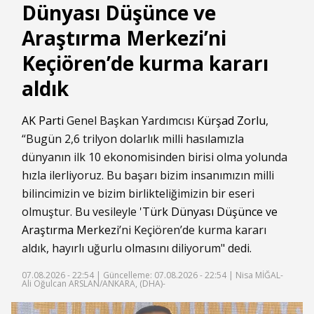
Dünyası Düşünce ve
Araştırma Merkezi’ni
Keçiören’de kurma kararı
aldık
AK Parti
Genel Başkan Yardımcısı
Kürşad Zorlu
,
“Bugün 2,6 trilyon dolarlık milli hasılamızla
dünyanın ilk 10 ekonomisinden birisi olma yolunda
hızla ilerliyoruz. Bu başarı bizim insanımızın milli
bilincimizin ve bizim birlikteliğimizin bir eseri
olmuştur. Bu vesileyle '
Türk Dünyası Düşünce ve
Araştırma Merkezi
’ni Keçiören’de kurma kararı
aldık, hayırlı uğurlu olmasını diliyorum" dedi.
07.08.2026 - 22:54 |
Güncelleme: 07.08.2026 - 22:54
| Nisa MİĞAL-
Ali Oğulcan ARSLAN/ANKARA, (DHA)-