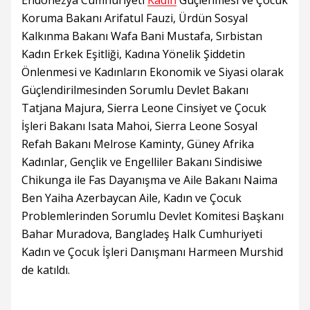
Endonezya Cumhuriyeti
Kadın
Güçlenmesi ve Çocuk
Koruma Bakanı Arifatul Fauzi, Ürdün Sosyal
Kalkınma Bakanı Wafa Bani Mustafa, Sırbistan
Kadın Erkek Eşitliği, Kadına Yönelik Şiddetin
Önlenmesi ve Kadınların Ekonomik ve Siyasi olarak
Güçlendirilmesinden Sorumlu Devlet Bakanı
Tatjana Majura, Sierra Leone Cinsiyet ve Çocuk
İşleri Bakanı Isata Mahoi, Sierra Leone Sosyal
Refah Bakanı Melrose Kaminty, Güney Afrika
Kadınlar, Gençlik ve Engelliler Bakanı Sindisiwe
Chikunga ile Fas Dayanışma ve Aile Bakanı Naima
Ben Yaiha Azerbaycan Aile, Kadın ve Çocuk
Problemlerinden Sorumlu Devlet Komitesi Başkanı
Bahar Muradova, Bangladeş Halk Cumhuriyeti
Kadın ve Çocuk İşleri Danışmanı Harmeen Murshid
de katıldı.