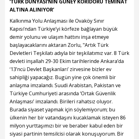
‘TÜRK DÜNYASI’NIN GÜNEY KORİDORU TEMİNAT
ALTINA ALINIYOR’
Kalkınma Yolu Anlaşması ile Ovaköy Sınır
Kapısı’ndan Türkiye’yi körfeze bağlayan büyük
demir yolunu ve ulaşım hattını inşa etmeye
başlayacaklarını aktaran Zorlu, "Artık Türk
Devletleri Teşkilatı adıyla bir teşkilatımız var. 8 Türk
devleti inşallah 29-30 Ekim tarihlerinde Ankara’da
‘13’ncü Devlet Başkanları’ zirvesine bizler ev
sahipliği yapacağız. Bugün yine çok önemli bir
anlaşma imzalandı. Suudi Arabistan, Pakistan ve
Türkiye Cumhuriyeti arasında ‘Ortak Güvenlik
Anlaşması’ imzalandı. Birileri rahatsız oluyor.
Burada siyaset yapmak için söylemiyorum; bu
ülkenin her bir vatandaşını kucaklamak isteyen 86
milyon yurttaşımızı bir ve beraber kabul eden bir
siyasi partinin temsilcisi olarak konuşuyorum. Bir