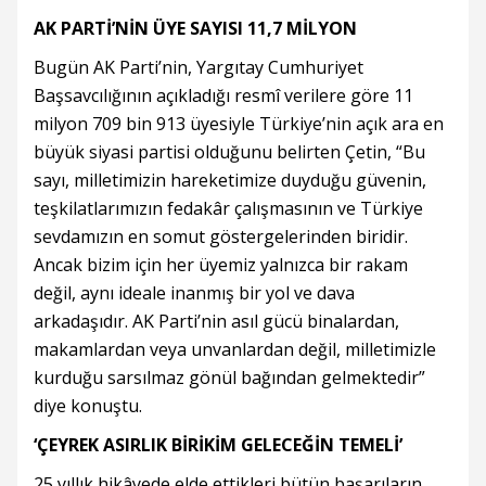
AK PARTİ’NİN ÜYE SAYISI 11,7 MİLYON
Bugün AK Parti’nin, Yargıtay Cumhuriyet
Başsavcılığının açıkladığı resmî verilere göre 11
milyon 709 bin 913 üyesiyle Türkiye’nin açık ara en
büyük siyasi partisi olduğunu belirten Çetin, “Bu
sayı, milletimizin hareketimize duyduğu güvenin,
teşkilatlarımızın fedakâr çalışmasının ve Türkiye
sevdamızın en somut göstergelerinden biridir.
Ancak bizim için her üyemiz yalnızca bir rakam
değil, aynı ideale inanmış bir yol ve dava
arkadaşıdır. AK Parti’nin asıl gücü binalardan,
makamlardan veya unvanlardan değil, milletimizle
kurduğu sarsılmaz gönül bağından gelmektedir”
diye konuştu.
‘ÇEYREK ASIRLIK BİRİKİM GELECEĞİN TEMELİ’
25 yıllık hikâyede elde ettikleri bütün başarıların