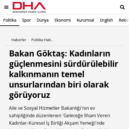
Politika
Spor
Dünya
Ekonomi
Kurumsal
English
Rekl
Ara
Haberler
Politika Haberleri
Bakan Göktaş: Kadınların
güçlenmesini sürdürülebilir
kalkınmanın temel
unsurlarından biri olarak
görüyoruz
Aile ve
Sosyal Hizmetler
Bakanlığı'nın ev
sahipliğinde düzenlenen 'Geleceğe İlham Veren
Kadınlar-Küresel İş Birliği Akşam Yemeği'nde