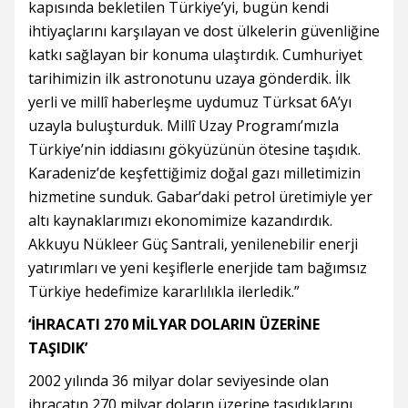
kapısında bekletilen Türkiye’yi, bugün kendi
ihtiyaçlarını karşılayan ve dost ülkelerin güvenliğine
katkı sağlayan bir konuma ulaştırdık. Cumhuriyet
tarihimizin ilk astronotunu uzaya gönderdik. İlk
yerli ve millî haberleşme uydumuz Türksat 6A’yı
uzayla buluşturduk. Millî Uzay Programı’mızla
Türkiye’nin iddiasını gökyüzünün ötesine taşıdık.
Karadeniz’de keşfettiğimiz doğal gazı milletimizin
hizmetine sunduk. Gabar’daki petrol üretimiyle yer
altı kaynaklarımızı ekonomimize kazandırdık.
Akkuyu Nükleer Güç Santrali, yenilenebilir enerji
yatırımları ve yeni keşiflerle enerjide tam bağımsız
Türkiye hedefimize kararlılıkla ilerledik.”
‘İHRACATI 270 MİLYAR DOLARIN ÜZERİNE
TAŞIDIK’
2002 yılında 36 milyar dolar seviyesinde olan
ihracatın 270 milyar doların üzerine taşıdıklarını