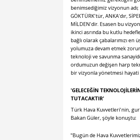
benimsediğimiz vizyonun adı; 
GÖKTÜRK'tür, ANKA'dır, SİPE
MİLDEN'dir. Esasen bu vizyonu
ikinci asrında bu kutlu hedefl
bağlı olarak çabalarımızı en ü
yolumuza devam etmek zorund
teknoloji ve savunma sanayid
ordumuzun değişen harp tekno
bir vizyonla yönetmesi hayat
'GELECEĞİN TEKNOLOJİLERİ
TUTACAKTIR'
Türk Hava Kuvvetleri'nin, gu
Bakan Güler, şöyle konuştu:
"Bugün de Hava Kuvvetlerimiz