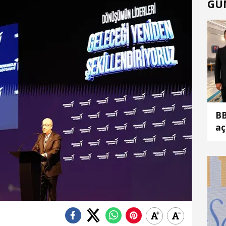
GÜ
BB
aç