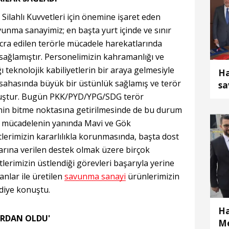
Silahlı Kuvvetleri için önemine işaret eden
avunma sanayimiz; en başta yurt içinde ve sınır
icra edilen terörle mücadele harekatlarında
ağlamıştır. Personelimizin kahramanlığı ve
 teknolojik kabiliyetlerin bir araya gelmesiyle
Ha
ahasında büyük bir üstünlük sağlamış ve terör
sa
muştur. Bugün PKK/PYD/YPG/SDG terör
ül
ih
nin bitme noktasına getirilmesinde de bu durum
e mücadelenin yanında Mavi ve Gök
erimizin kararlılıkla korunmasında, başta dost
larına verilen destek olmak üzere birçok
lerimizin üstlendiği görevleri başarıyla yerine
anlar ile üretilen
savunma sanayi
ürünlerimizin
 diye konuştu.
Ha
ARDAN OLDU'
Me