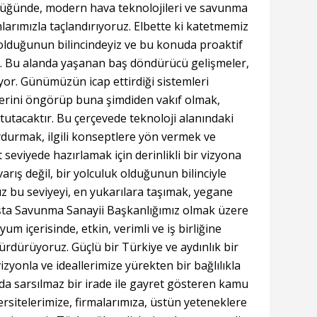
lüğünde, modern hava teknolojileri ve savunma
ımlarımızla taçlandırıyoruz. Elbette ki katetmemiz
lduğunun bilincindeyiz ve bu konuda proaktif
z. Bu alanda yaşanan baş döndürücü gelişmeler,
iyor. Günümüzün icap ettirdiği sistemleri
lerini öngörüp buna şimdiden vakıf olmak,
tutacaktır. Bu çerçevede teknoloji alanındaki
urmak, ilgili konseptlere yön vermek ve
seviyede hazırlamak için derinlikli bir vizyona
varış değil, bir yolculuk olduğunun bilinciyle
 bu seviyeyi, en yukarılara taşımak, yegane
aşta Savunma Sanayii Başkanlığımız olmak üzere
m içerisinde, etkin, verimli ve iş birliğine
 sürdürüyoruz. Güçlü bir Türkiye ve aydınlık bir
vizyonla ve ideallerimize yürekten bir bağlılıkla
da sarsılmaz bir irade ile gayret gösteren kamu
ersitelerimize, firmalarımıza, üstün yeteneklere