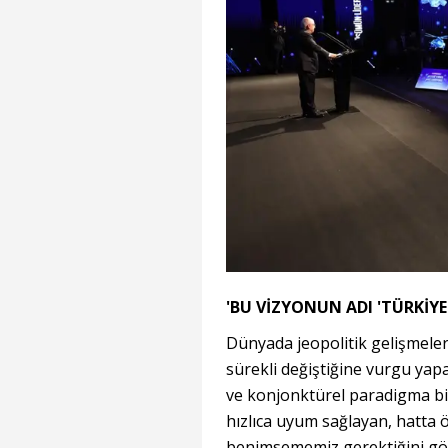
'BU VİZYONUN ADI 'TÜRKİYE 
Dünyada jeopolitik gelişmeler
sürekli değiştiğine vurgu yap
ve konjonktürel paradigma biz
hızlıca uyum sağlayan, hatta 
benimsememiz gerektiğini gös