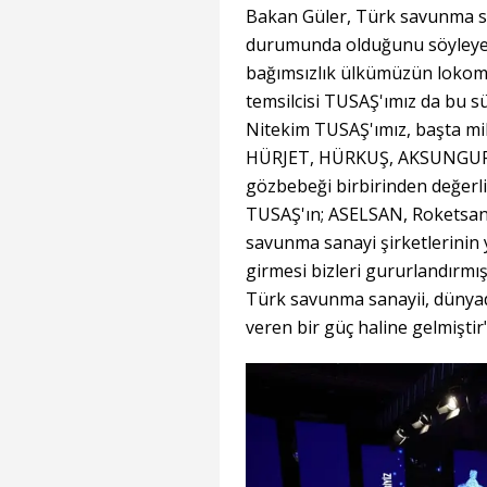
Bakan Güler, Türk savunma s
durumunda olduğunu söyleyer
bağımsızlık ülkümüzün lokomot
temsilcisi TUSAŞ'ımız da bu sü
Nitekim TUSAŞ'ımız, başta mi
HÜRJET, HÜRKUŞ, AKSUNGUR v
gözbebeği birbirinden değerli
TUSAŞ'ın; ASELSAN, Roketsan,
savunma sanayi şirketlerinin 
girmesi bizleri gururlandırmış
Türk savunma sanayii, dünyad
veren bir güç haline gelmiştir"