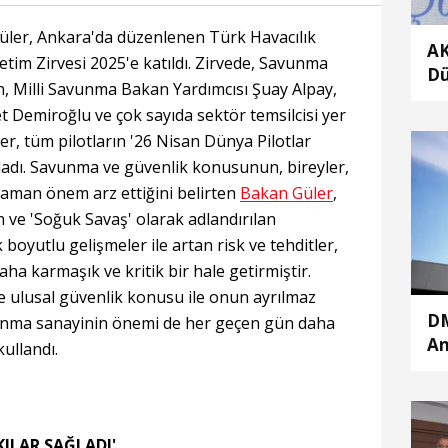
üler, Ankara'da düzenlenen Türk Havacılık
AK
etim Zirvesi 2025'e katıldı. Zirvede, Savunma
Dü
, Milli Savunma Bakan Yardımcısı Şuay Alpay,
Me
emiroğlu ve çok sayıda sektör temsilcisi yer
ka
er, tüm pilotların '26 Nisan Dünya Pilotlar
adı. Savunma ve güvenlik konusunun, bireyler,
 zaman önem arz ettiğini belirten
Bakan Güler
,
n ve 'Soğuk Savaş' olarak adlandırılan
yutlu gelişmeler ile artan risk ve tehditler,
a karmaşık ve kritik bir hale getirmiştir.
 ulusal güvenlik konusu ile onun ayrılmaz
DM
avunma sanayinin önemi de her geçen gün daha
An
kullandı.
mü
çe
ILAR SAĞLADI'