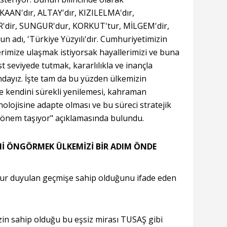
KAAN'dır, ALTAY'dır, KIZILELMA'dır,
R'dir, SUNGUR'dur, KORKUT'tur, MİLGEM'dir,
n adı, 'Türkiye Yüzyılı'dır. Cumhuriyetimizin
erimize ulaşmak istiyorsak hayallerimizi ve buna
st seviyede tutmak, kararlılıkla ve inançla
ayız. İşte tam da bu yüzden ülkemizin
e kendini sürekli yenilemesi, kahraman
lojisine adapte olması ve bu süreci stratejik
i önem taşıyor" açıklamasında bulundu.
Nİ ÖNGÖRMEK ÜLKEMİZİ BİR ADIM ÖNDE
rur duyulan geçmişe sahip olduğunu ifade eden
in sahip olduğu bu eşsiz mirası TUSAŞ gibi