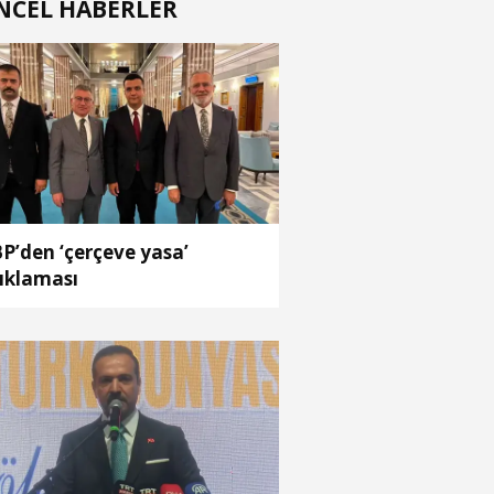
NCEL HABERLER
P’den ‘çerçeve yasa’
ıklaması