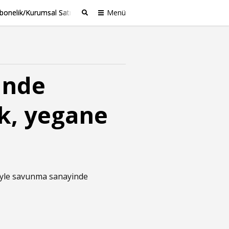
bonelik/Kurumsal Satış
Menü
Ara
inde
ak, yegane
nciyle savunma sanayinde