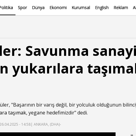
Politika
Spor
Dünya
Ekonomi
Kurumsal
English
Reklam
A
ler: Savunma sanay
en yukarılara taşım
z
ler, "Başarının bir varış değil, bir yolculuk olduğunun bili
lara taşımak
, yegane hedefimizdir" dedi.
26.04.2025 - 14:58
| ANKARA, (DHA)-