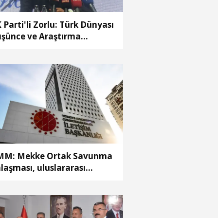
 Parti'li Zorlu: Türk Dünyası
şünce ve Araştırma
rkezi’ni Keçiören’de kurma
rarı aldık
M: Mekke Ortak Savunma
laşması, uluslararası
ttefiklik taahhütleriyle
lişmemektedir