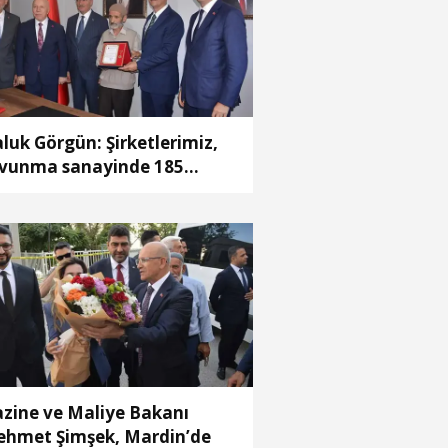
luk Görgün: Şirketlerimiz,
vunma sanayinde 185
keye 10 milyar dolar
racatla 2025'i tamamladı
zine ve Maliye Bakanı
hmet Şimşek, Mardin’de