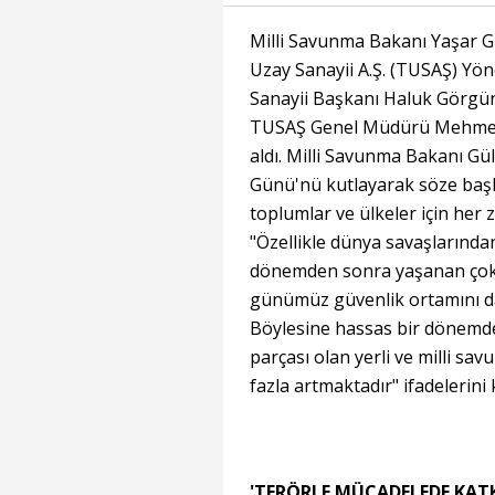
Milli Savunma Bakanı Yaşar G
Uzay Sanayii A.Ş. (TUSAŞ) Yön
Sanayii Başkanı Haluk Görgün
TUSAŞ Genel Müdürü Mehmet D
aldı. Milli Savunma Bakanı Gül
Günü'nü kutlayarak söze başl
toplumlar ve ülkeler için her
"Özellikle dünya savaşlarında
dönemden sonra yaşanan çok bo
günümüz güvenlik ortamını dah
Böylesine hassas bir dönemde
parçası olan yerli ve milli s
fazla artmaktadır" ifadelerini 
'TERÖRLE MÜCADELEDE KATK