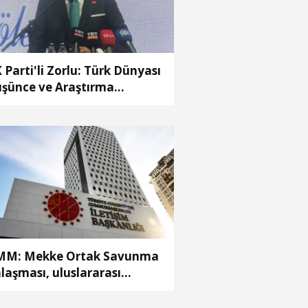
 Parti'li Zorlu: Türk Dünyası
şünce ve Araştırma
rkezi’ni Keçiören’de kurma
rarı aldık
M: Mekke Ortak Savunma
laşması, uluslararası
ttefiklik taahhütleriyle
lişmemektedir