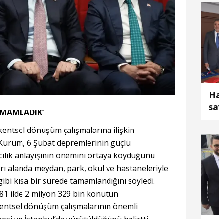
Ha
sa
AMAMLADIK’
ül
entsel dönüşüm çalışmalarına ilişkin
ih
Kurum, 6 Şubat depremlerinin güçlü
cilik anlayışının önemini ortaya koyduğunu
ayrı alanda meydan, park, okul ve hastaneleriyle
 gibi kısa bir sürede tamamlandığını söyledi.
1 ilde 2 milyon 329 bin konutun
entsel dönüşüm çalışmalarının önemli
i ve İstanbul’da yürütüldüğünü belirtti.