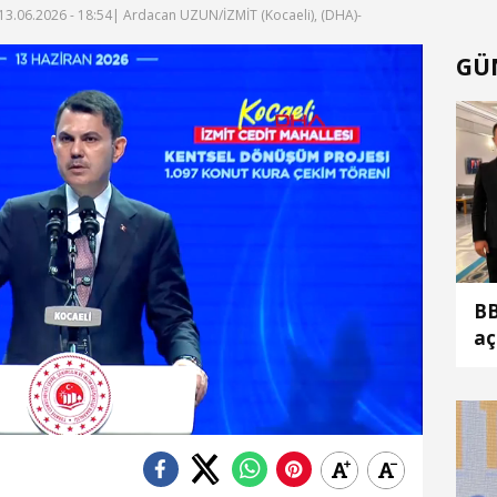
13.06.2026 - 18:54
| Ardacan UZUN/İZMİT (Kocaeli), (DHA)-
GÜ
f
BB
aç