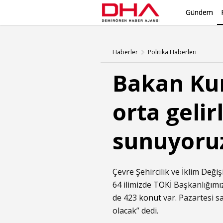
Gündem
Haberler
Politika Haberleri
Bakan Kur
orta gelir
sunuyoru
Çevre Şehircilik ve İklim Değ
64 ilimizde
TOKİ
Başkanlığımı
de 423
konut
var. Pazartesi sa
olacak” dedi.