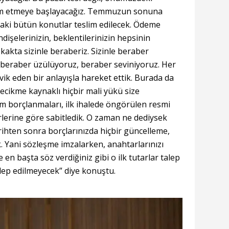
slim etmeye başlayacağız. Temmuzun sonuna
daki bütün konutlar teslim edilecek. Ödeme
işelerinizin, beklentilerinizin hepsinin
okakta sizinle beraberiz. Sizinle beraber
 beraber üzülüyoruz, beraber seviniyoruz. Her
k eden bir anlayışla hareket ettik. Burada da
ecikme kaynaklı hiçbir mali yükü size
m borçlanmaları, ilk ihalede öngörülen resmi
erlerine göre sabitledik. O zaman ne dediysek
rihten sonra borçlarınızda hiçbir güncelleme,
ak. Yani sözleşme imzalarken, anahtarlarınızı
 en başta söz verdiğiniz gibi o ilk tutarlar talep
alep edilmeyecek” diye konuştu.