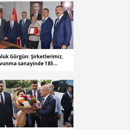
luk Görgün: Şirketlerimiz,
vunma sanayinde 185
keye 10 milyar dolar
racatla 2025'i tamamladı