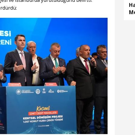
Ha
ürdürdü:
Me