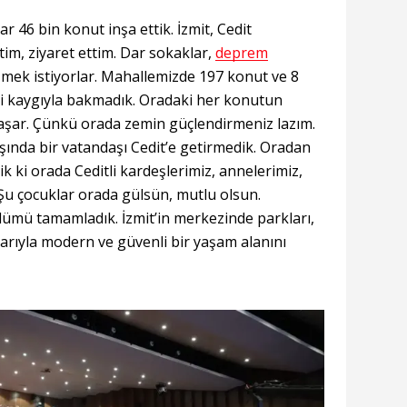
 46 bin konut inşa ettik. İzmit, Cedit
tim, ziyaret ettim. Dar sokaklar,
deprem
mek istiyorlar. Mahallemizde 197 konut ve 8
icari kaygıyla bakmadık. Oradaki her konutun
ı aşar. Çünkü orada zemin güçlendirmeniz lazım.
ışında bir vatandaşı Cedit’e getirmedik. Oradan
dik ki orada Ceditli kardeşlerimiz, annelerimiz,
Şu çocuklar orada gülsün, mutlu olsun.
mü tamamladık. İzmit’in merkezinde parkları,
larıyla modern ve güvenli bir yaşam alanını