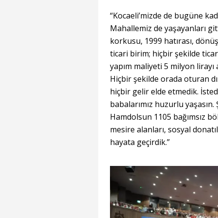
“Kocaeli’mizde de bugüne kadar
Mahallemiz de yaşayanları git
korkusu, 1999 hatırası, dönüş
ticari birim; hiçbir şekilde t
yapım maliyeti 5 milyon liray
Hiçbir şekilde orada oturan d
hiçbir gelir elde etmedik. İste
babalarımız huzurlu yaşasın. 
Hamdolsun 1105 bağımsız bölü
mesire alanları, sosyal donatı
hayata geçirdik.”