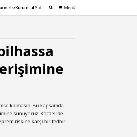
bonelik/Kurumsal Satış
Menü
Ara
bilhassa
 erişimine
 kimse kalmasın. Bu kapsamda
şimine sunuyoruz.
Kocaeli
’de
eprem
riskine karşı bir tedbir