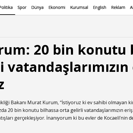
Politika
Spor
Dünya
Ekonomi
Kurumsal
English
Reklam
A
um: 20 bin konutu 
li vatandaşlarımızın
z
işikliği Bakanı Murat Kurum, “İstiyoruz ki ev sahibi olmayan
zda 20 bin konutu bilhassa
orta gelirli
vatandaşlarımızın eri
tışları gerçekleşiyor. İnanıyorum ki bu evler de Kocaeli’nin
d