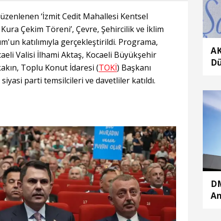
zenlenen ‘İzmit Cedit Mahallesi Kentsel
Kura Çekim Töreni’, Çevre, Şehircilik ve İklim
m'un katılımıyla gerçekleştirildi. Programa,
AK
eli Valisi İlhami Aktaş, Kocaeli Büyükşehir
Dü
akın, Toplu Konut İdaresi (
TOKİ
) Başkanı
Me
iyasi parti temsilcileri ve davetliler katıldı.
ka
DM
An
mü
çe