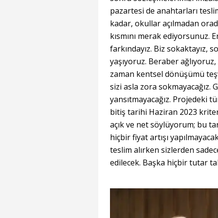
pazartesi de anahtarları te
kadar, okullar açılmadan ora
kısmını merak ediyorsunuz. End
farkındayız. Biz sokaktayız, s
yaşıyoruz. Beraber ağlıyoruz,
zaman kentsel dönüşümü teşvi
sizi asla zora sokmayacağız. G
yansıtmayacağız. Projedeki tü
bitiş tarihi Haziran 2023 krit
açık ve net söylüyorum; bu ta
hiçbir fiyat artışı yapılmayac
teslim alırken sizlerden sadece
edilecek. Başka hiçbir tutar t