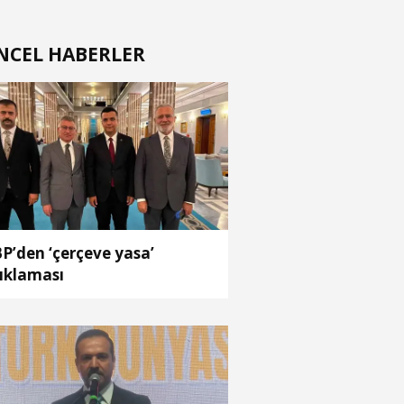
NCEL HABERLER
t
P’den ‘çerçeve yasa’
ıklaması