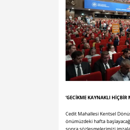
‘GECİKME KAYNAKLI HİÇBİR
Cedit Mahallesi Kentsel Dönü
önümüzdeki hafta başlayacağı
sonra sözleşmelerimizi imzala