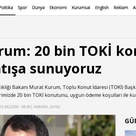
Politika
Spor
Dünya
Ekonomi
Kurumsal
English
Reklam
A
rum: 20 bin TOKİ ko
atışa sunuyoruz
ğişikliği Bakanı Murat Kurum, Toplu
Konut
İdaresi (
TOKİ
) Başk
rimizde 20 bin TOKİ konutunu, uygun ödeme koşulları ile kur
15.06.2026 - 08:45
| ANKARA, (DHA)
GÜ