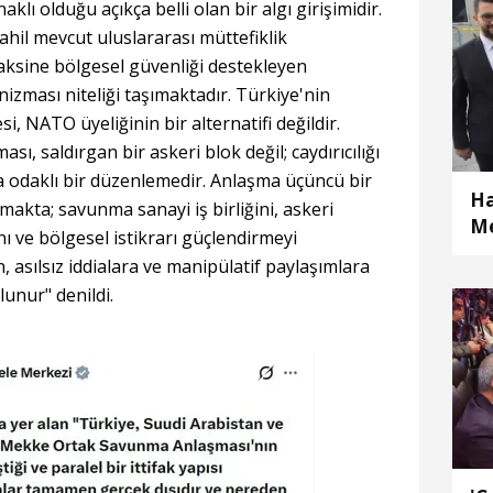
klı olduğu açıkça belli olan bir algı girişimidir.
hil mevcut uluslararası müttefiklik
aksine bölgesel güvenliği destekleyen
nizması niteliği taşımaktadır. Türkiye'nin
si, NATO üyeliğinin bir alternatifi değildir.
 saldırgan bir askeri blok değil; caydırıcılığı
 odaklı bir düzenlemedir. Anlaşma üçüncü bir
Ha
akta; savunma sanayi iş birliğini, askeri
Me
nı ve bölgesel istikrarı güçlendirmeyi
sılsız iddialara ve manipülatif paylaşımlara
lunur" denildi.