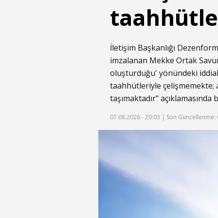
taahhütle
İletişim Başkanlığı Dezenfor
imzalanan Mekke Ortak Savunma
oluşturduğu' yönündeki iddial
taahhütleriyle çelişmemekte; a
taşımaktadır" açıklamasında 
07.08.2026 - 20:03 |
Son Güncellenme: 