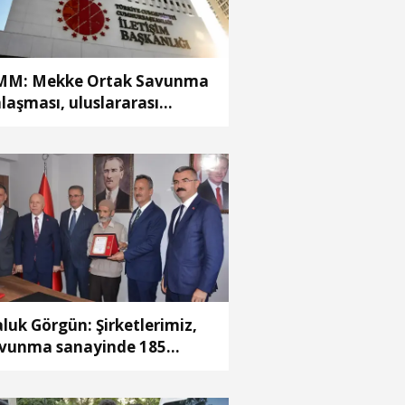
M: Mekke Ortak Savunma
laşması, uluslararası
ttefiklik taahhütleriyle
lişmemektedir
luk Görgün: Şirketlerimiz,
vunma sanayinde 185
keye 10 milyar dolar
racatla 2025'i tamamladı