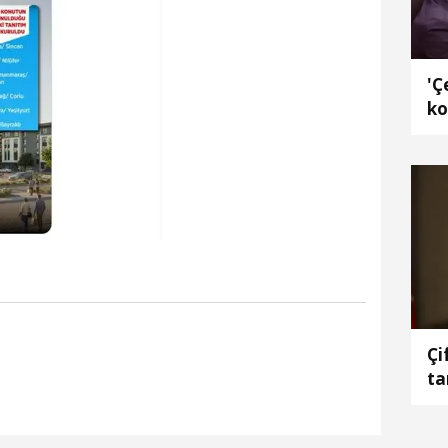
'Ç
ko
Çi
ta