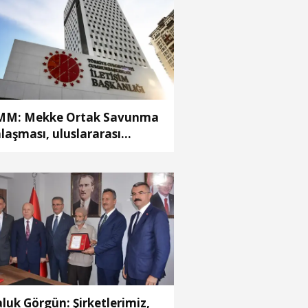
M: Mekke Ortak Savunma
laşması, uluslararası
ttefiklik taahhütleriyle
lişmemektedir
luk Görgün: Şirketlerimiz,