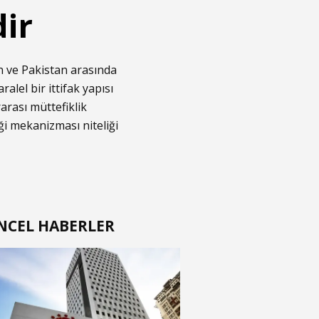
ir
n ve Pakistan arasında
lel bir ittifak yapısı
arası müttefiklik
ği mekanizması niteliği
NCEL HABERLER