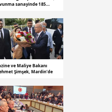
vunma sanayinde 185
keye 10 milyar dolar
racatla 2025'i tamamladı
zine ve Maliye Bakanı
hmet Şimşek, Mardin’de