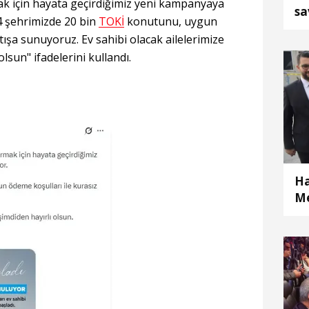
ak için hayata geçirdiğimiz yeni kampanyaya
sa
4 şehrimizde 20 bin
TOKİ
konutunu, uygun
ül
tışa sunuyoruz. Ev sahibi olacak ailelerimize
ih
olsun" ifadelerini kullandı.
Ha
Me