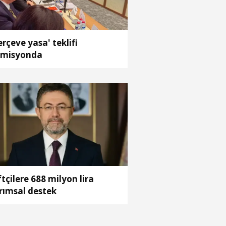
erçeve yasa' teklifi
misyonda
ftçilere 688 milyon lira
rımsal destek