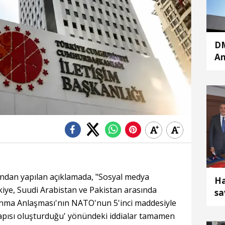
DM
An
mü
çe
dan yapılan açıklamada, "Sosyal medya
Ha
kiye, Suudi Arabistan ve Pakistan arasında
sa
ma Anlaşması'nın NATO'nun 5'inci maddesiyle
ül
ak yapısı oluşturduğu' yönündeki iddialar tamamen
ih