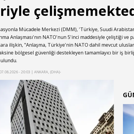
riyle çelişmemekted
masyonla Mücadele Merkezi (DMM), 'Türkiye, Suudi Arabista
 Anlaşması'nın NATO'nun 5'inci maddesiyle çeliştiği ve para
ara ilişkin, "Anlaşma, Türkiye'nin NATO dahil mevcut uluslar
ksine bölgesel güvenliği destekleyen tamamlayıcı bir iş birli
bulundu.
07.08.2026 - 20:03
| ANKARA, (DHA)-
GÜ