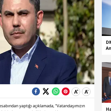
DM
An
mü
çe
esabından yaptığı açıklamada, "Vatandaşımızın
Ha