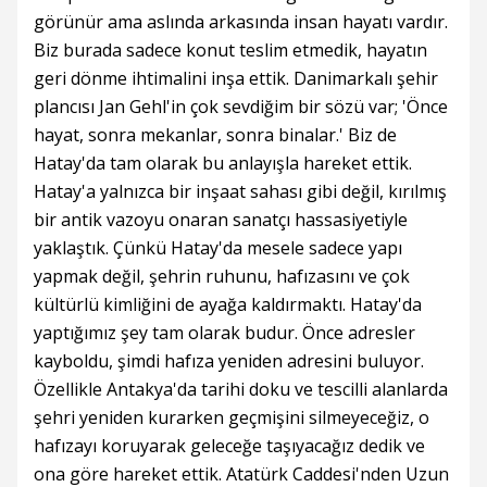
görünür ama aslında arkasında insan hayatı vardır.
Biz burada sadece konut teslim etmedik, hayatın
geri dönme ihtimalini inşa ettik. Danimarkalı şehir
plancısı Jan Gehl'in çok sevdiğim bir sözü var; 'Önce
hayat, sonra mekanlar, sonra binalar.' Biz de
Hatay'da tam olarak bu anlayışla hareket ettik.
Hatay'a yalnızca bir inşaat sahası gibi değil, kırılmış
bir antik vazoyu onaran sanatçı hassasiyetiyle
yaklaştık. Çünkü Hatay'da mesele sadece yapı
yapmak değil, şehrin ruhunu, hafızasını ve çok
kültürlü kimliğini de ayağa kaldırmaktı. Hatay'da
yaptığımız şey tam olarak budur. Önce adresler
kayboldu, şimdi hafıza yeniden adresini buluyor.
Özellikle Antakya'da tarihi doku ve tescilli alanlarda
şehri yeniden kurarken geçmişini silmeyeceğiz, o
hafızayı koruyarak geleceğe taşıyacağız dedik ve
ona göre hareket ettik. Atatürk Caddesi'nden Uzun