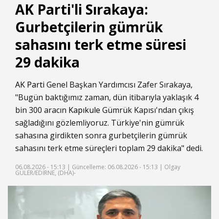
AK Parti'li Sırakaya:
Gurbetçilerin gümrük
sahasını terk etme süresi
29 dakika
AK Parti
Genel Başkan Yardımcısı Zafer Sırakaya,
"Bugün baktığımız zaman, dün itibarıyla yaklaşık 4
bin 300 aracın
Kapıkule
Gümrük Kapısı'ndan çıkış
sağladığını gözlemliyoruz. Türkiye'nin gümrük
sahasına girdikten sonra gurbetçilerin gümrük
sahasını terk etme süreçleri toplam 29 dakika" dedi.
06.08.2026 - 15:13 |
Güncelleme: 06.08.2026 - 15:13
| Olgay
GÜLER/EDİRNE, (DHA)-