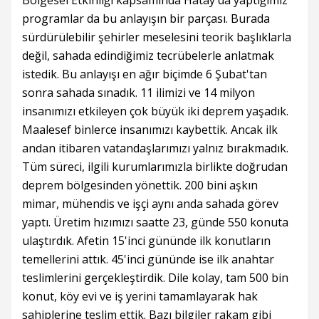
Bölgesel Etkinliği kapsamında Hatay'da yaptığımız
programlar da bu anlayışın bir parçası. Burada
sürdürülebilir şehirler meselesini teorik başlıklarla
değil, sahada edindiğimiz tecrübelerle anlatmak
istedik. Bu anlayışı en ağır biçimde 6 Şubat'tan
sonra sahada sınadık. 11 ilimizi ve 14 milyon
insanımızı etkileyen çok büyük iki deprem yaşadık.
Maalesef binlerce insanımızı kaybettik. Ancak ilk
andan itibaren vatandaşlarımızı yalnız bırakmadık.
Tüm süreci, ilgili kurumlarımızla birlikte doğrudan
deprem bölgesinden yönettik. 200 bini aşkın
mimar, mühendis ve işçi aynı anda sahada görev
yaptı. Üretim hızımızı saatte 23, günde 550 konuta
ulaştırdık. Afetin 15'inci gününde ilk konutların
temellerini attık. 45'inci gününde ise ilk anahtar
teslimlerini gerçekleştirdik. Dile kolay, tam 500 bin
konut, köy evi ve iş yerini tamamlayarak hak
sahiplerine teslim ettik. Bazı bilgiler rakam gibi