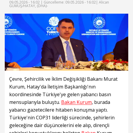
09.05.2026 - 16:02 |
Güncelleme: 09.05.2026 - 16:02
| Alican
GÜMÜŞ/HATAY, (DHA)-
Çevre, Şehircilik ve İklim Değişikliği Bakanı Murat
Kurum, Hatay'da İletişim Başkanlığı'nın
koordinesinde Türkiye'ye gelen yabancı basın
mensuplarıyla buluştu.
Bakan Kurum
, burada
yabancı gazetecilere hitaben konuşma yaptı.
Türkiye'nin COP31 liderliği sürecinde, şehirlerin
geleceğine dair düşüncelerini ele alıp, dirençli