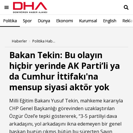
Politika
Spor
Dünya
Ekonomi
Kurumsal
English
Rekl
Ara
Haberler
Politika Haberleri
Bakan Tekin: Bu olayın
hiçbir yerinde AK Parti’li ya
da Cumhur İttifakı'na
mensup siyasi aktör yok
Milli Eğitim Bakanı Yusuf Tekin, mahkeme kararıyla
CHP Genel Başkanlığı görevinden uzaklaştırılan
Özgür Özel’e tepki göstererek, “3-5 partiliyi dava
arkadaşını, yol arkadaşını ikna edemeyen bir genel
başkan bugün çıkmış bütün bu süreçten Sayın