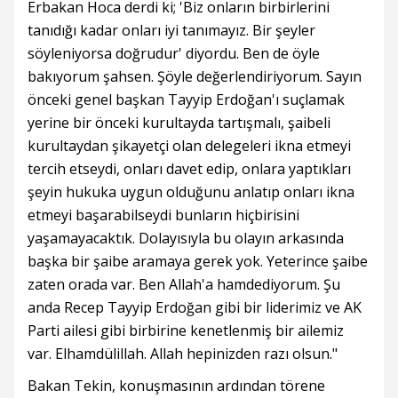
Erbakan Hoca derdi ki; 'Biz onların birbirlerini
tanıdığı kadar onları iyi tanımayız. Bir şeyler
söyleniyorsa doğrudur' diyordu. Ben de öyle
bakıyorum şahsen. Şöyle değerlendiriyorum. Sayın
önceki genel başkan Tayyip Erdoğan'ı suçlamak
yerine bir önceki kurultayda tartışmalı, şaibeli
kurultaydan şikayetçi olan delegeleri ikna etmeyi
tercih etseydi, onları davet edip, onlara yaptıkları
şeyin hukuka uygun olduğunu anlatıp onları ikna
etmeyi başarabilseydi bunların hiçbirisini
yaşamayacaktık. Dolayısıyla bu olayın arkasında
başka bir şaibe aramaya gerek yok. Yeterince şaibe
zaten orada var. Ben Allah'a hamdediyorum. Şu
anda Recep Tayyip Erdoğan gibi bir liderimiz ve AK
Parti ailesi gibi birbirine kenetlenmiş bir ailemiz
var. Elhamdülillah. Allah hepinizden razı olsun."
Bakan Tekin, konuşmasının ardından törene