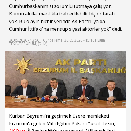
Cumhurbaşkanımızı sorumlu tutmaya çalışıyor.
Bunun akılla, mantıkla izah edilebilir hiçbir tarafı
yok. Bu olayın hiçbir yerinde
AK Parti
’li ya da
Cumhur İttifakı'na mensup siyasi aktörler yok” dedi.
26.05.2026 - 13:56 |
Güncelleme: 26.05.2026 - 15:10
| Salih
TEKİN/ERZURUM, (DHA)-
Kurban Bayramı'nı geçirmek üzere memleketi
Erzurum'a gelen Milli Eğitim Bakanı Yusuf Tekin,