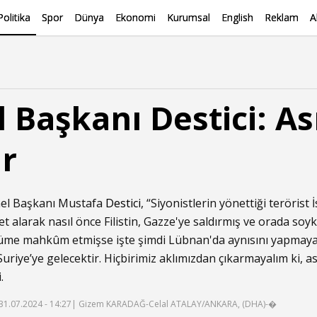
Politika
Spor
Dünya
Ekonomi
Kurumsal
English
Reklam
A
 Başkanı Destici: As
ir
nel Başkanı Mustafa
Destici
, “Siyonistlerin yönettiği terörist 
 alarak nasıl önce Filistin, Gazze'ye saldırmış ve orada soyk
ölüme mahkûm etmişse işte şimdi Lübnan'da aynısını yapmaya
Suriye’ye gelecektir. Hiçbirimiz aklımızdan çıkarmayalım ki, 
.
31.07.2024 - 14:27
| Gizem KARADAĞ-Celal ATALAY/ANKARA, (DHA)-�