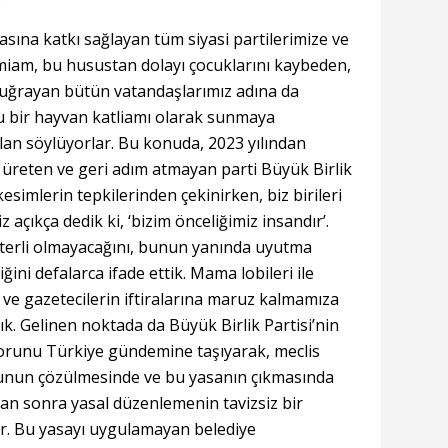
:
asına katkı sağlayan tüm siyasi partilerimize ve
amiam, bu husustan dolayı çocuklarını kaybeden,
a uğrayan bütün vatandaşlarımız adına da
 bir hayvan katliamı olarak sunmaya
alan söylüyorlar. Bu konuda, 2023 yılından
 üreten ve geri adım atmayan parti Büyük Birlik
 kesimlerin tepkilerinden çekinirken, biz birileri
 açıkça dedik ki, ‘bizim önceliğimiz insandır’.
eterli olmayacağını, bunun yanında uyutma
ğini defalarca ifade ettik. Mama lobileri ile
i ve gazetecilerin iftiralarına maruz kalmamıza
Gelinen noktada da Büyük Birlik Partisi’nin
u sorunu Türkiye gündemine taşıyarak, meclis
unun çözülmesinde ve bu yasanın çıkmasında
an sonra yasal düzenlemenin tavizsiz bir
r. Bu yasayı uygulamayan belediye