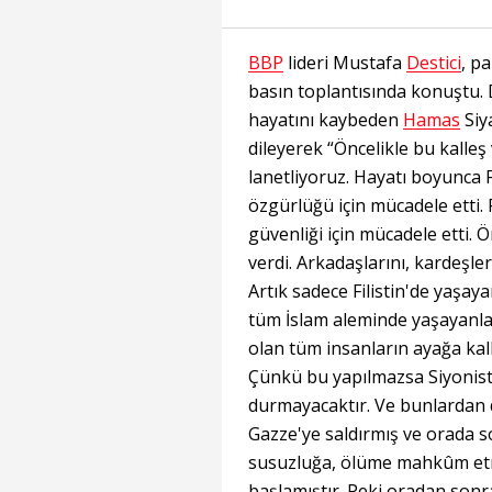
BBP
lideri Mustafa
Destici
, p
basın toplantısında konuştu. 
hayatını kaybeden
Hamas
Siya
dileyerek “Öncelikle bu kalleş 
lanetliyoruz. Hayatı boyunca Fil
özgürlüğü için mücadele etti.
güvenliği için mücadele etti. Ö
verdi. Arkadaşlarını, kardeşler
Artık sadece Filistin'de yaşa
tüm İslam aleminde yaşayanla
olan tüm insanların ayağa kal
Çünkü bu yapılmazsa Siyonistle
durmayacaktır. Ve bunlardan da
Gazze'ye saldırmış ve orada so
susuzluğa, ölüme mahkûm etm
başlamıştır. Peki oradan sonra