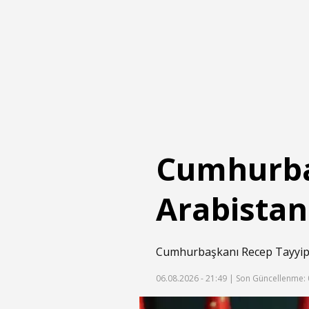
Cumhurba
Arabistan
Cumhurbaşkanı Recep Tayyip Er
06.08.2026 - 21:49 |
Son Güncellenme: 