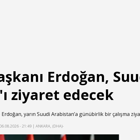
şkanı Erdoğan, Suu
'ı ziyaret edecek
doğan, yarın Suudi Arabistan’a günübirlik bir çalışma ziyar
06.08.2026 - 21:49
| ANKARA, (DHA)-