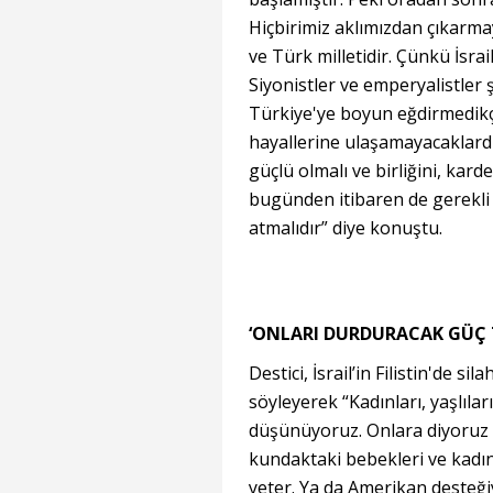
Hiçbirimiz aklımızdan çıkarma
ve Türk milletidir. Çünkü İsr
Siyonistler ve emperyalistler 
Türkiye'ye boyun eğdirmedikç
hayallerine ulaşamayacaklard
güçlü olmalı ve birliğini, kard
bugünden itibaren de gerekli t
atmalıdır” diye konuştu.
‘ONLARI DURDURACAK GÜÇ
Destici, İsrail’in Filistin'de s
söyleyerek “Kadınları, yaşlıla
düşünüyoruz. Onlara diyoruz k
kundaktaki bebekleri ve kadın
yeter. Ya da Amerikan desteğiy