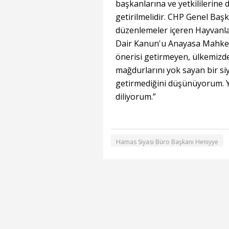
başkanlarına ve yetkililerine 
getirilmelidir. CHP Genel Baş
düzenlemeler içeren Hayvanl
Dair Kanun'u Anayasa Mahkeme
önerisi getirmeyen, ülkemizd
mağdurlarını yok sayan bir siy
getirmediğini düşünüyorum. Ya
diliyorum.”
Hamas Siyasi Büro Başkanı Heniyye