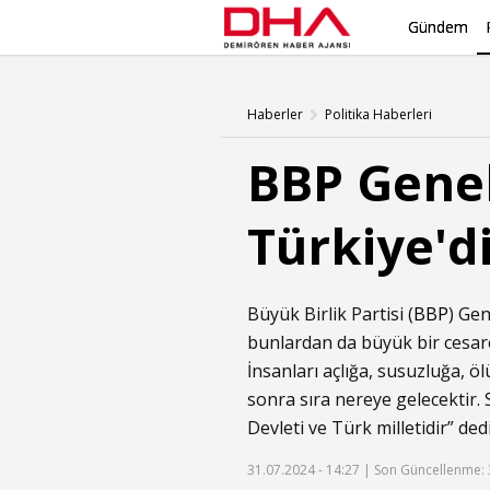
Gündem
Haberler
Politika Haberleri
BBP Genel
Türkiye'd
Büyük Birlik Partisi (
BBP
) Ge
bunlardan da büyük bir cesaret
İnsanları açlığa, susuzluğa, 
sonra sıra nereye gelecektir. 
Devleti ve Türk milletidir” dedi
31.07.2024 - 14:27 |
Son Güncellenme: 