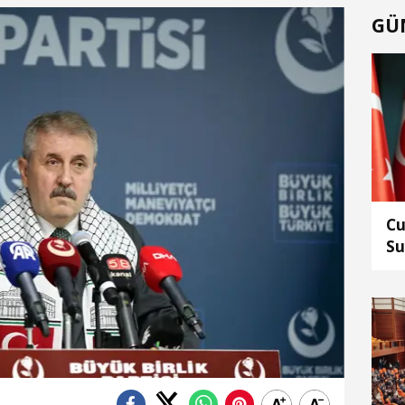
GÜ
Cu
Su
ed