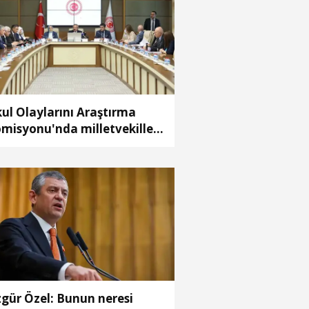
ul Olaylarını Araştırma
misyonu'nda milletvekilleri
pora ilişkin önerileri ele
ındı
gür Özel: Bunun neresi