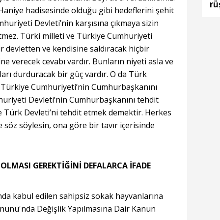
rü
l Haniye hadisesinde olduğu gibi hedeflerini şehit
huriyeti Devleti’nin karşısına çıkmaya sizin
tmez. Türki milleti ve Türkiye Cumhuriyeti
r devletten ve kendisine saldıracak hiçbir
e verecek cevabı vardır. Bunların niyeti asla ve
ları durduracak bir güç vardır. O da Türk
r. Türkiye Cumhuriyeti’nin Cumhurbaşkanını
huriyeti Devleti’nin Cumhurbaşkanını tehdit
 Türk Devleti’ni tehdit etmek demektir. Herkes
 söz söylesin, ona göre bir tavır içerisinde
 OLMASI GEREKTİĞİNİ DEFALARCA İFADE
da kabul edilen sahipsiz sokak hayvanlarına
Kanunu'nda Değişlik Yapılmasına Dair Kanun