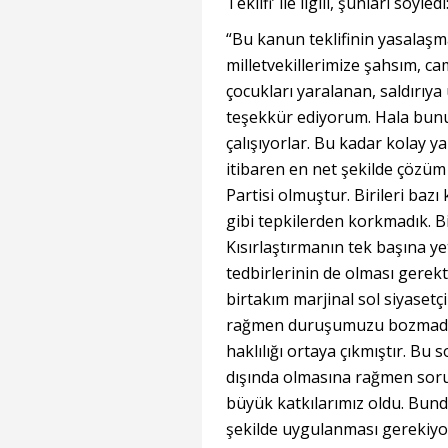
Teklifi’ ile ilgili, şunları söyledi
“Bu kanun teklifinin yasalaşm
milletvekillerimize şahsım, c
çocukları yaralanan, saldırıy
teşekkür ediyorum. Hala bunu
çalışıyorlar. Bu kadar kolay y
itibaren en net şekilde çözüm
Partisi olmuştur. Birileri bazı
gibi tepkilerden korkmadık. Biz
Kısırlaştırmanın tek başına y
tedbirlerinin de olması gerekti
birtakım marjinal sol siyasetç
rağmen duruşumuzu bozmadık. 
haklılığı ortaya çıkmıştır. B
dışında olmasına rağmen sor
büyük katkılarımız oldu. Bund
şekilde uygulanması gerekiyo