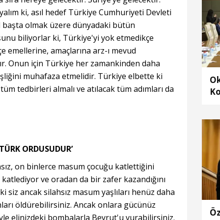
yalım ki, asıl hedef Türkiye Cumhuriyeti Devleti
ail başta olmak üzere dünyadaki bütün
şunu biliyorlar ki, Türkiye'yi yok etmedikçe
e emellerine, amaçlarına arz-ı mevud
ır. Onun için Türkiye her zamankinden daha
eşliğini muhafaza etmelidir. Türkiye elbette ki
Ok
üm tedbirleri almalı ve atılacak tüm adımları da
Ko
ra
al
 TÜRK ORDUSUDUR’
ilahsız, on binlerce masum çocuğu katlettiğini
rı katlediyor ve oradan da bir zafer kazandığını
i siz ancak silahsız masum yaşlıları henüz daha
ları öldürebilirsiniz. Ancak onlara gücünüz
Öz
le elinizdeki bombalarla Beyrut'u vurabilirsiniz.