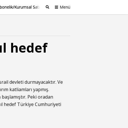
bonelik/Kurumsal Satış
Menü
Ara
ıl hedef
İsrail devleti durmayacaktır. Ve
ırım katliamları yapmış.
 başlamıştır. Peki oradan
asıl hedef Türkiye Cumhuriyeti