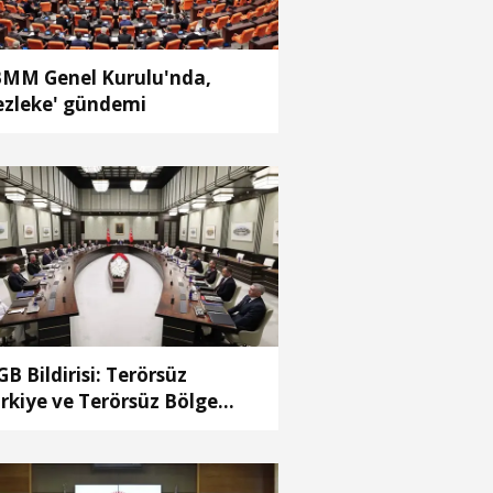
MM Genel Kurulu'nda,
ezleke' gündemi
B Bildirisi: Terörsüz
rkiye ve Terörsüz Bölge
deflerine ulaşma yolunda
ydedilen ilerlemeler ele
ındı