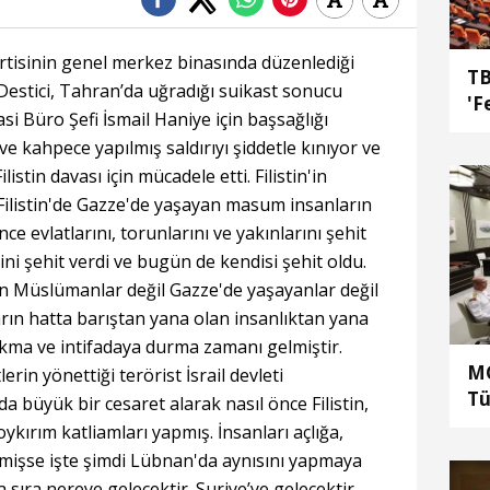
artisinin genel merkez binasında düzenlediği
TB
Destici, Tahran’da uğradığı suikast sonucu
'F
si Büro Şefi İsmail Haniye için başsağlığı
ve kahpece yapılmış saldırıyı şiddetle kınıyor ve
istin davası için mücadele etti. Filistin'in
 Filistin'de Gazze'de yaşayan masum insanların
nce evlatlarını, torunlarını ve yakınlarını şehit
ini şehit verdi ve bugün de kendisi şehit oldu.
yan Müslümanlar değil Gazze'de yaşayanlar değil
rın hatta barıştan yana olan insanlıktan yana
kma ve intifadaya durma zamanı gelmiştir.
MG
rin yönettiği terörist İsrail devleti
Tü
 büyük bir cesaret alarak nasıl önce Filistin,
he
ykırım katliamları yapmış. İnsanları açlığa,
ka
işse işte şimdi Lübnan'da aynısını yapmaya
al
 sıra nereye gelecektir. Suriye’ye gelecektir.