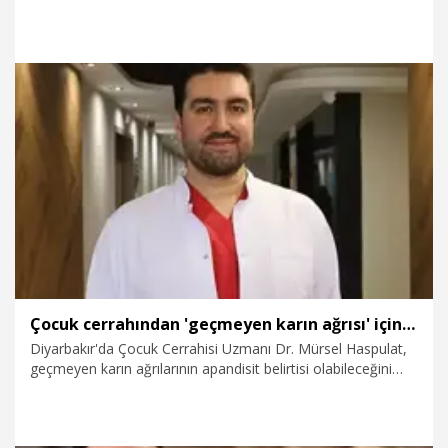
zaman fitne ateşine odun taşıyan taraf olmadık,
olmayacağız. Gerekirse ateş topunu elimize alacağız,
göğsümüzde soğutacağız ama onu hiçbir zaman fitne
ateşine atmayacağız. Fitne ateşini yaymaya çalışanlara karşı
da kendi dinamiklerimizle, değerlerimizle, liderliğimizle, kendi
önceliklerimizle karşı durmaya devam edeceğiz. Biz dostun
ve düşmanın kim olduğunu bilerek hareket ediyoruz" dedi.
28.03.2026
Gündem
Çocuk cerrahından 'geçmeyen karın ağrısı' için uyarı: Tanı netleşene kadar asla ağrı kesici verilmemeli
Diyarbakır'da Çocuk Cerrahisi Uzmanı Dr. Mürsel Haspulat,
geçmeyen karın ağrılarının apandisit belirtisi olabileceğini
belirterek, "Ailelerin karın ağrısını çok ciddiye almaları
gerekiyor. Şüpheli bir durum varsa çocuk cerrahisine
götürmeleri gerek. Tanı netleşene kadar asla ağrı kesici