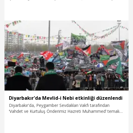
ile aynı cümlede zikretmesi siyasi bir zavallılık örneğidir.
Özgür Özel zihniyeti, Hamas'a terör örgütü diyen, Filistinli
çocuklara İsrailli diyen, bugün de safını belli eden niteliksiz ve
şuursuz bir zihniyettir" dedi.
21.04.2026
Politika
Diyarbakır'da Mevlid-i Nebi etkinliği düzenlendi
Diyarbakır'da, Peygamber Sevdalıları Vakfı tarafından
‘Vahdet ve Kurtuluş Önderimiz Hazreti Muhammed’ temalı
'Mevlid-i Nebi' etkinliği düzenlendi.