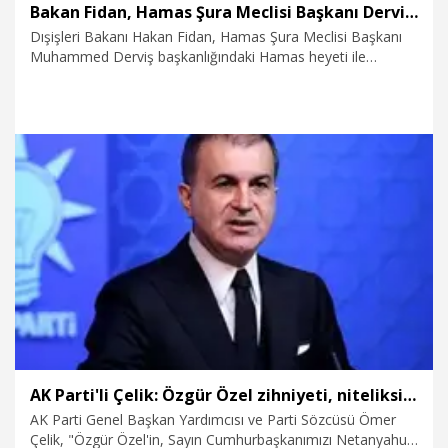
Bakan Fidan, Hamas Şura Meclisi Başkanı Derviş ile bir araya geldi
Dışişleri Bakanı Hakan Fidan, Hamas Şura Meclisi Başkanı
Muhammed Derviş başkanlığındaki Hamas heyeti ile
görüşme gerçekleştirdi.
9.05.2026
Politika
AK Parti'li Çelik: Özgür Özel zihniyeti, niteliksiz ve şuursuz bir zihniyettir
AK Parti Genel Başkan Yardımcısı ve Parti Sözcüsü Ömer
Çelik, "Özgür Özel'in, Sayın Cumhurbaşkanımızı Netanyahu