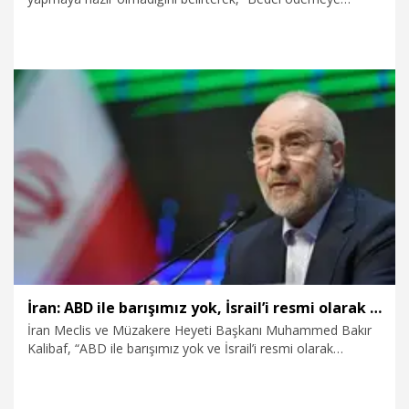
devam edecekler ve her gece bu bedel gittikçe, gittikçe,
gittikçe artıyor” dedi.
23.07.2026
Dünya
İran: ABD ile barışımız yok, İsrail’i resmi olarak tanımayacağız
İran Meclis ve Müzakere Heyeti Başkanı Muhammed Bakır
Kalibaf, “ABD ile barışımız yok ve İsrail’i resmi olarak
tanımayacağız” dedi.