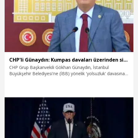
22.03.2026
Gündem
CHP'li Günaydın: Kumpas davaları üzerinden siyaseti dizayn edebilmek mümkün değil
CHP Grup Başkanvekili Gökhan Günaydın, İstanbul
Büyükşehir Belediyesi'ne (İBB) yönelik 'yolsuzluk' davasına
ilişkin, "Bütün bu dava süreci bize bir kere daha gösteriyor ki
kumpas davaları üzerinden siyaseti dizayn edebilmek
mümkün değildir. Siyaseti gerçek yaşamla, vatandaşın
önüne koyacağınız ve onun rızasını alacağınız hizmetlerle
domine edebilirsiniz" dedi.
12.03.2026
Politika