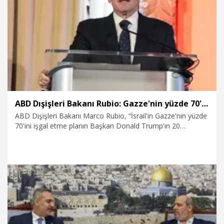
30.06.2026
Politika
ABD Dışişleri Bakanı Rubio: Gazze'nin yüzde 70'inin işgal edilme planı ABD'ye ait değil
ABD Dışişleri Bakanı Marco Rubio, “İsrail'in Gazze'nin yüzde
70'ini işgal etme planın Başkan Donald Trump'ın 20
maddelik barış planının parçası değil” dedi.
3.06.2026
Dünya