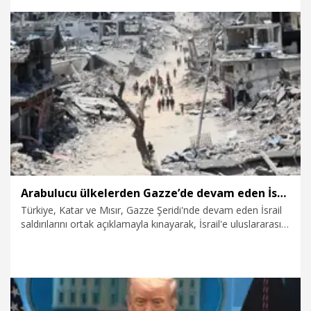
9.08.2026
Dünya
Arabulucu ülkelerden Gazze’de devam eden İsrail ihlallerine ortak tepki
Türkiye, Katar ve Mısır, Gazze Şeridi'nde devam eden İsrail
saldırılarını ortak açıklamayla kınayarak, İsrail'e uluslararası
hukuk ve ateşkes anlaşması kapsamındaki yükümlülüklerini
eksiksiz yerine getirme çağrısında bulundu.