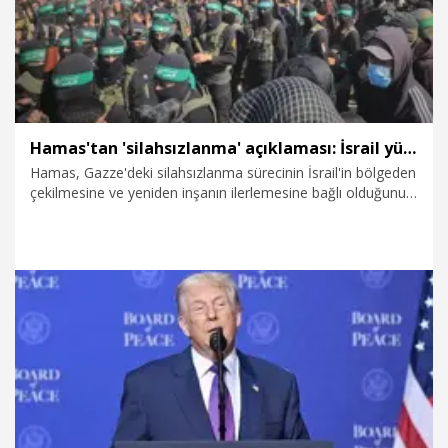
Hamas'tan 'silahsızlanma' açıklaması: İsrail yükümlülüklerini yerine getirmezse anlaşma uygulanmayacak
Hamas, Gazze'deki silahsızlanma sürecinin İsrail'in bölgeden
çekilmesine ve yeniden inşanın ilerlemesine bağlı olduğunu
belirterek, İsrail'in anlaşma kapsamındaki yükümlülüklerini
geciktirmesi veya yerine getirmemesi halinde anlaşmanın
hiçbir adımını uygulamayacağını bildirdi.
31.07.2026
Dünya