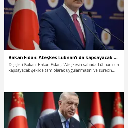
17.04.2026
Politika
Bakan Fidan: Ateşkes Lübnan’ı da kapsayacak şekilde kalıcı olmalı
Dışişleri Bakanı Hakan Fidan, “Ateşkesin sahada Lübnan'ı da
kapsayacak şekilde tam olarak uygulanmasını ve sürecin
kalıcı bir barışa evrilmesini temenni ediyoruz. Bu çerçevede,
Pakistan'da başlayacak görüşmelerde tarafların uzlaşmacı,
esnek, sabırlı ve yapıcı bir tutum sergilemeleri de ayrıca
önem taşımaktadır. Yaşanan krizlerden gerekli dersler
çıkarılmalıdır. Özellikle dünya kamuoyunun da İsrail'in
muhtemel sabotaj hamlelerine karşı hazır olması ve gerekli
tepkiyi koyacak durumda bulunması gerekmektedir” dedi.
9.04.2026
Politika