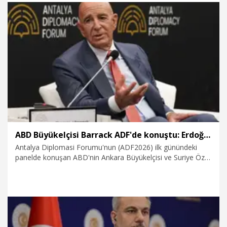
19.04.2026
Gündem
ABD Büyükelçisi Barrack ADF'de konuştu: Erdoğan'a çok büyük saygım var
Antalya Diplomasi Forumu'nun (ADF2026) ilk günündeki
panelde konuşan ABD'nin Ankara Büyükelçisi ve Suriye Özel
Temsilcisi Thomas J. Barrack, "Sayın Cumhurbaşkanı
Erdoğan'a çok büyük saygım var. Netanyahu ise kendi ülkesi
için iyi olan neyse onu yapmaya çalışıyor. Dünyanın bu
bölgesi tek bir şeye saygı duyuyor. Kuvvet, güç" dedi.