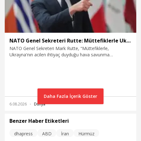
NATO Genel Sekreteri Rutte: Müttefiklerle Ukrayna'nın hava savunma ihtiyaçlarını görüştük
NATO Genel Sekreteri Mark Rutte, “Müttefiklerle,
Ukrayna'nın acilen ihtiyaç duyduğu hava savunma
sistemlerini sağlamayı nasıl sürdürebileceğimizi
değerlendiriyorum” dedi.
Daha Fazla İçerik Göster
6.08.2026
Dünya
Benzer Haber Etiketleri
dhapress
ABD
İran
Hürmüz