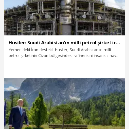
Husiler: Suudi Arabistan'ın milli petrol şirketi rafinerisini hedef aldık
Yemen'deki İran destekli Husiler, Suudi Arabistan'ın milli
petrol şirketinin Cizan bölgesindeki rafinerisini insansız hava
aracıyla hedef aldıklarını bildirdi.
9.08.2026
Dünya