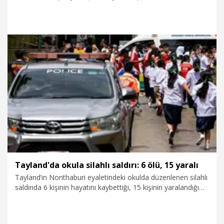
nitelendirerek, “Gerçekleri kabul edin ve taahhütlerinizi
yerine getirin” dedi.
7.08.2026
Dünya
Tayland'da okula silahlı saldırı: 6 ölü, 15 yaralı
Tayland’ın Nonthaburi eyaletindeki okulda düzenlenen silahlı
saldırıda 6 kişinin hayatını kaybettiği, 15 kişinin yaralandığı
bildirildi.