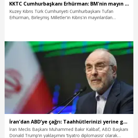
KKTC Cumhurbaşkanı Erhürman: BM'nin mayın temizleme önerisini Rum tarafı reddetti
Kuzey Kıbrıs Türk Cumhuriyeti Cumhurbaşkanı Tufan
Erhürman, Birleşmiş Milletler'in Kıbrıs'ın mayınlardan
arındırılmasına yönelik önerisinin Türk tarafınca kabul
edildiğini, Güney Kıbrıs Rum Yönetimi tarafından ise
reddedildiğini bildirdi.
7.08.2026
Dünya
İran'dan ABD’ye çağrı: Taahhütlerinizi yerine getirin
İran Meclis Başkanı Muhammed Bakır Kalibaf, ABD Başkanı
Donald Trump’ın yaklaşımını ‘tiyatro diplomasisi’ olarak