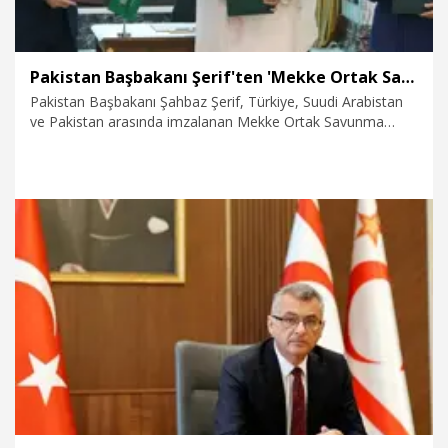
Pakistan Başbakanı Şerif'ten 'Mekke Ortak Savunma Anlaşması' mesajı
Pakistan Başbakanı Şahbaz Şerif, Türkiye, Suudi Arabistan
ve Pakistan arasında imzalanan Mekke Ortak Savunma
Anlaşması'na ilişkin yaptığı açıklamada, tarihi paktın gelecek
nesiller için bir barış kalkanı olmasını temenni etti.
8.08.2026
Dünya