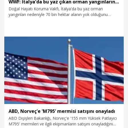
WWF: İtalya'da bu yaz çıkan orman yangınlarında 70 bin hektar alan kül oldu
Doğal Hayatı Koruma Vakfı, İtalya'da bu yaz orman
yangınları nedeniyle 70 bin hektar alanın yok olduğunu
bildirdi.
6.08.2026
Dünya
ABD, Norveç'e 'M795' mermisi satışını onayladı
ABD Dışişleri Bakanlığı, Norveç'e '155 mm Yüksek Patlayıcı
M795' mermileri ve ilgili ekipmanların satışını onayladığını