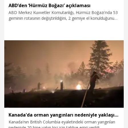
ABD’den ‘Hürmüz Boğazı’ açıklaması
ABD Merkez Kuvvetler Komutanlığı, Hürmüz Boğazı'nda 53
geminin rotasının değiştirildiğini, 2 gemiye el konulduğunu
ve 2'sinin de devre dışı bırakıldığını bildirdi.
9.08.2026
Dünya
Kanada'da orman yangınları nedeniyle yaklaşık 20 bin kişi için tahliye emri verildi
Kanada'nın British Columbia eyaletindeki orman yangınları
nedeniyle 20 bine yakın kişi için tahliye emri verildi.