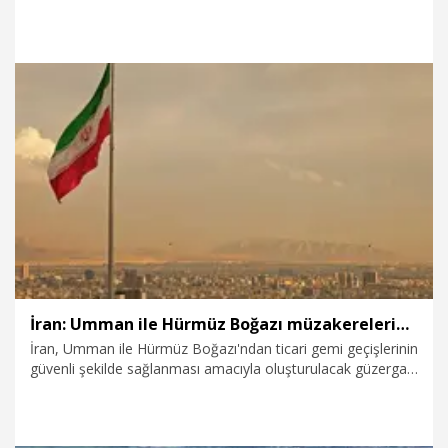
duyurdu. Satışın tahmini bedelinin 270 milyon dolar olduğu
belirtildi.
6.08.2026
Dünya
İran: Umman ile Hürmüz Boğazı müzakerelerinde güvenli güzergah konusunda anlaşmaya vardık
İran, Umman ile Hürmüz Boğazı'ndan ticari gemi geçişlerinin
güvenli şekilde sağlanması amacıyla oluşturulacak güzergah
üzerinde anlaşmaya varıldığını duyurdu.