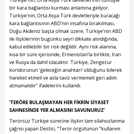
Türkiye’nin, Orta Asya Türk devletlerinin tümüyle
bir kara bağlantısı kurması anlamına geliyor.
Türkiye’nin, Orta Asya Türk devletleriyle kuracağı
kara bağlantısının ABD’nin insafına bırakılması,
Doğu Akdeniz başta olmak üzere, Türkiye’nin ABD
ile ilişkilerinin bugünkü seyri dikkate alındığında,
kabul edilebilir bir risk değildir. Aynı risk alanına,
kısa bir süre içerisinde, Ermenistan’la birlikte, İran
ve Rusya da dahil olacaktır. Türkiye, Zengezur
koridorunun ‘geleceğin anahtarı’ olduğunu bilerek
hareket etmeli ve asla taviz vermemeli geri adım
atmamalıdır” ifadelerini kullandı.
‘TERÖRE BULAŞMAYAN HER FİKRİN SİYASET
SAHNESİNDE YER ALMASINI SAVUNURUZ’
Terörsüz Türkiye sürecine ilişkin tam silahsızlanma
çağrısı yapan Destici, “Terör örgütünün “kullanım