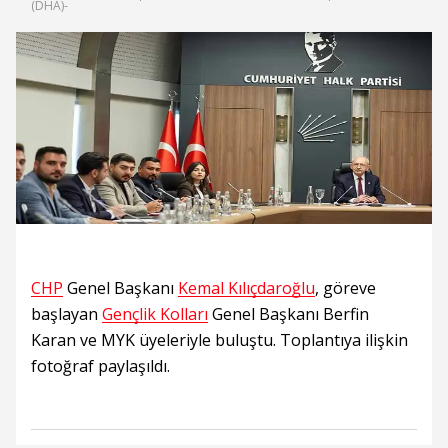
(DHA)-
CHP
Genel Başkanı
Kemal Kılıçdaroğlu
, göreve
başlayan
Gençlik Kolları
Genel Başkanı Berfin
Karan ve MYK üyeleriyle buluştu. Toplantıya ilişkin
fotoğraf paylaşıldı.