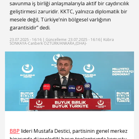
savunma iş birliği anlaşmalarıyla aktif bir caydırıcılık
geliştirmesi zaruridir. KKTC, yalnızca diplomatik bir
mesele değil, Türkiye’nin bölgesel varlığının
garantisidir” dedi.
23.07.2025 - 16:16 |
Güncelleme: 23.07.2025 - 16:16
| Kübra
SONKAYA-Canberk ÖZTÜRK/ANKARA,(DHA)-
BBP
lideri Mustafa Destici, partisinin genel merkez