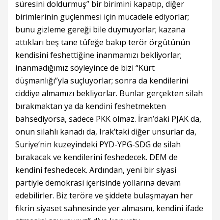
süresini doldurmuş” bir birimini kapatıp, diğer
birimlerinin güçlenmesi için mücadele ediyorlar;
bunu gizleme gereği bile duymuyorlar; kazana
attıkları beş tane tüfeğe bakıp terör örgütünün
kendisini feshettiğine inanmamızı bekliyorlar;
inanmadığımız söyleyince de bizi “Kürt
düşmanlığı”yla suçluyorlar; sonra da kendilerini
ciddiye almamızı bekliyorlar. Bunlar gerçekten silah
bırakmaktan ya da kendini feshetmekten
bahsediyorsa, sadece PKK olmaz. İran’daki PJAK da,
onun silahlı kanadı da, Irak’taki diğer unsurlar da,
Suriye’nin kuzeyindeki PYD-YPG-SDG de silah
bırakacak ve kendilerini feshedecek. DEM de
kendini feshedecek. Ardından, yeni bir siyasi
partiyle demokrasi içerisinde yollarına devam
edebilirler. Biz teröre ve şiddete bulaşmayan her
fikrin siyaset sahnesinde yer almasını, kendini ifade