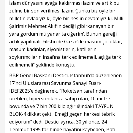
İslam dünyasını ayağa kaldırması lazım ve artık bu
zulme bir son verilmesi lazım. Çünkü biz öyle bir
milletin evladıyız ki; öyle bir neslin devamıyız ki, Milli
Şairimiz Mehmet Akif’in dediği gibi ‘kanayan bir
yara gördüm mü yanar ta ciğerim’. Bunun gereği
artık yapılmalı. Filistin’de Gazze’de masum çocuklar,
masum kadınlar, siyonistlerin, katillerin
soykırımcıların insafına terk edilmemeli, açlığa terk
edilmemeli” şeklinde konuştu.
BBP Genel Başkanı Destici, İstanbul’da düzenlenen
17’nci Uluslararası Savunma Sanayi Fuarı-
IDEF2025’e değinerek, “Roketsan tarafından
üretilen, hipersonik hıza sahip olan, 10 metre
boyunda ve 7 bin 200 kilo ağırlığındaki TAYFUN
BLOK-4 dikkat çekti. Emeği geçen herkesi tebrik
ediyorum” dedi. Destici ayrıca, 30 yıl önce, 24
Temmuz 1995 tarihinde hayatını kaybeden, Batı