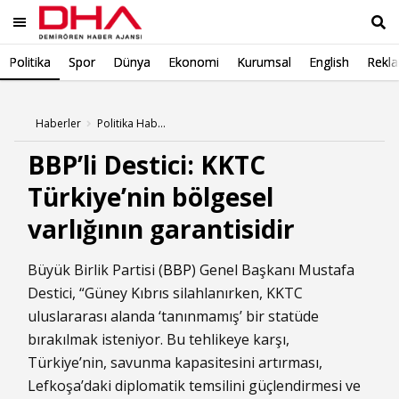
Politika
Spor
Dünya
Ekonomi
Kurumsal
English
Rekl
Ara
Haberler
Politika Haberleri
BBP’li Destici: KKTC
Türkiye’nin bölgesel
varlığının garantisidir
Büyük Birlik Partisi (
BBP
) Genel Başkanı Mustafa
Destici, “Güney Kıbrıs silahlanırken, KKTC
uluslararası alanda ‘tanınmamış’ bir statüde
bırakılmak isteniyor. Bu tehlikeye karşı,
Türkiye’nin, savunma kapasitesini artırması,
Lefkoşa’daki diplomatik temsilini güçlendirmesi ve