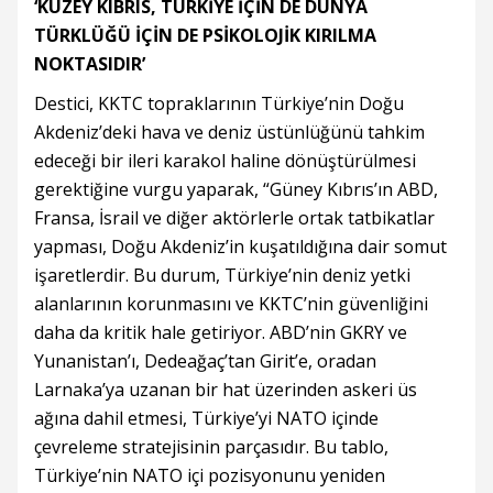
‘KUZEY KIBRIS, TÜRKİYE İÇİN DE DÜNYA
TÜRKLÜĞÜ İÇİN DE PSİKOLOJİK KIRILMA
NOKTASIDIR’
Destici, KKTC topraklarının Türkiye’nin Doğu
Akdeniz’deki hava ve deniz üstünlüğünü tahkim
edeceği bir ileri karakol haline dönüştürülmesi
gerektiğine vurgu yaparak, “Güney Kıbrıs’ın ABD,
Fransa, İsrail ve diğer aktörlerle ortak tatbikatlar
yapması, Doğu Akdeniz’in kuşatıldığına dair somut
işaretlerdir. Bu durum, Türkiye’nin deniz yetki
alanlarının korunmasını ve KKTC’nin güvenliğini
daha da kritik hale getiriyor. ABD’nin GKRY ve
Yunanistan’ı, Dedeağaç’tan Girit’e, oradan
Larnaka’ya uzanan bir hat üzerinden askeri üs
ağına dahil etmesi, Türkiye’yi NATO içinde
çevreleme stratejisinin parçasıdır. Bu tablo,
Türkiye’nin NATO içi pozisyonunu yeniden