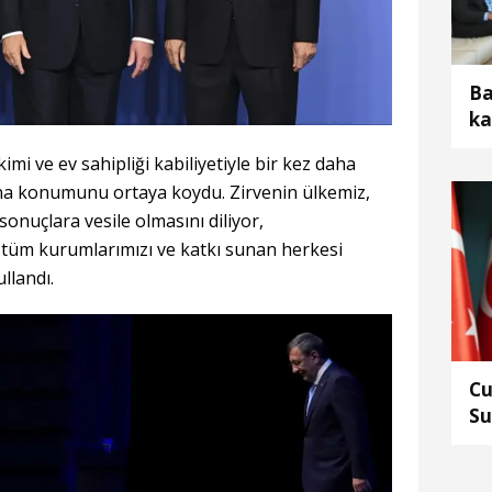
Ba
ka
imi ve ev sahipliği kabiliyetiyle bir kez daha
na konumunu ortaya koydu. Zirvenin ülkemiz,
 sonuçlara vesile olmasını diliyor,
tüm kurumlarımızı ve katkı sunan herkesi
llandı.
Cu
Su
ed