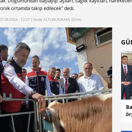
acak. Doğumundan başlayıp; aşıları, sağlık kayıtları, hareketler
tronik ortamda takip edilecek" dedi.
07.08.2026 - 12:27
| Bedir ALTUNOK/KARS, (DHA)-
GÜ
Ba
ör
ya
ön