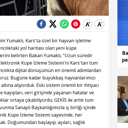
m Yumaklı, Kars'ta özel bir hayvan işletme
ancılıktaki yol haritası olan yeni küpe
Ba
erini belirten Bakan Yumaklı, "Uzun süredir
pe
 Elektronik Küpe İzleme Sistemi'ni Kars'tan tüm
dö
ncılıkta dijital dönüşümün en önemli adımlardan
ıyoruz. Bugüne kadar büyükbaş hayvanlarımızı
 altına alıyorduk. Eski sistem önemli bir ihtiyacı
 kayıpları, veri girişinde yaşanan hatalar ve
uklar ortaya çıkabiliyordu. GEKİS ile artık tüm
vunma Sanayii Başkanlığımızla iş birliği içinde
onik Küpe İzleme Sistemi sayesinde, her
acak. Doğumundan başlayıp; aşıları, sağlık