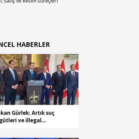
i, satış ve kesim süreçleri
NCEL HABERLER
kan Gürlek: Artık suç
gütleri ve illegal
pılanmaların bir adım
ündeyiz