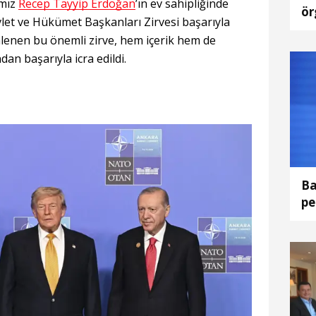
ımız
Recep Tayyip Erdoğan
’ın ev sahipliğinde
ör
let ve Hükümet Başkanları Zirvesi başarıyla
ya
enen bu önemli zirve, hem içerik hem de
ön
an başarıyla icra edildi.
Ba
pe
dö