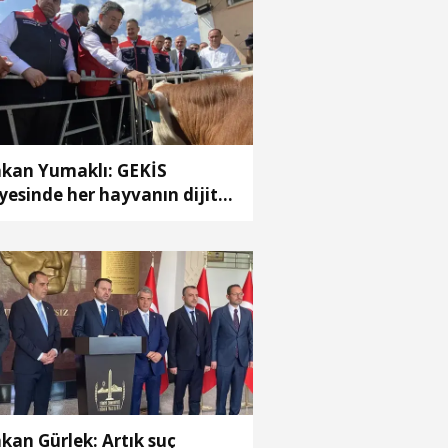
kan Yumaklı: GEKİS
yesinde her hayvanın dijital
r kimliği olacak
kan Gürlek: Artık suç