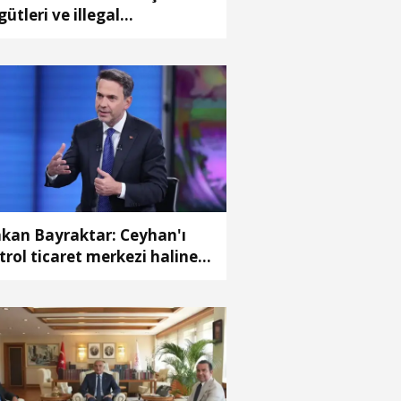
gütleri ve illegal
pılanmaların bir adım
ündeyiz
kan Bayraktar: Ceyhan'ı
trol ticaret merkezi haline
nüştürebiliriz