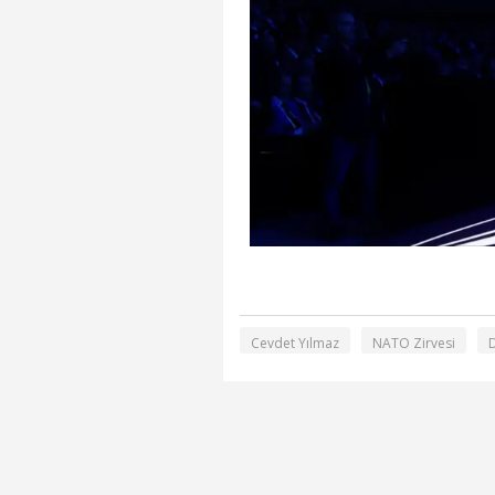
Cevdet Yılmaz
NATO Zirvesi