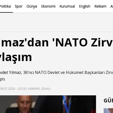
Politika
Spor
Dünya
Ekonomi
Kurumsal
English
Reklam
A
lmaz'dan 'NATO Zirv
ylaşım
vdet Yılmaz
, 36’ncı NATO Devlet ve Hükümet Başkanları Zirve
tı.
08.07.2026 - 20:23
| ANKARA, (DHA)-
GÜ