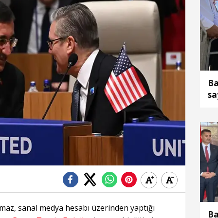
Ba
sa
bi
lmaz, sanal medya hesabı üzerinden yaptığı
Ba