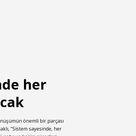
nde her
acak
dönüşümün önemli bir parçası
klı, “Sistem sayesinde, her