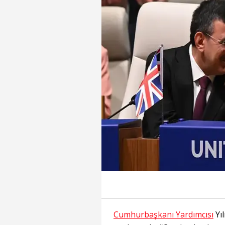
Cumhurbaşkanı Yardımcısı
Yı