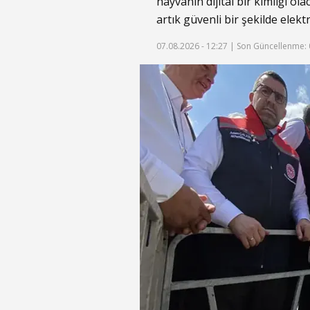
hayvanın dijital bir kimliği ol
artık güvenli bir şekilde elek
07.08.2026 - 12:27 |
Son Güncellenme: 