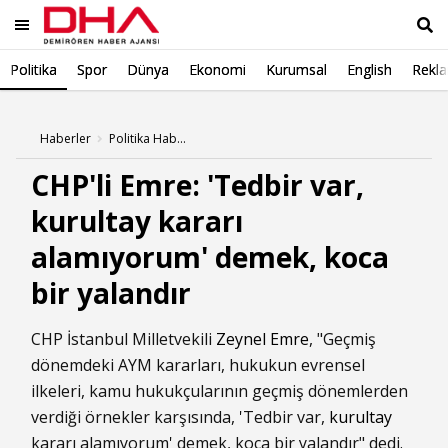
Politika
Spor
Dünya
Ekonomi
Kurumsal
English
Rekl
Ara
Haberler
Politika Haberleri
CHP'li Emre: 'Tedbir var,
kurultay kararı
alamıyorum' demek, koca
bir yalandır
CHP İstanbul Milletvekili
Zeynel Emre
, "Geçmiş
dönemdeki AYM kararları, hukukun evrensel
ilkeleri, kamu hukukçularının geçmiş dönemlerden
verdiği örnekler karşısında, 'Tedbir var,
kurultay
kararı alamıyorum' demek, koca bir yalandır" dedi.