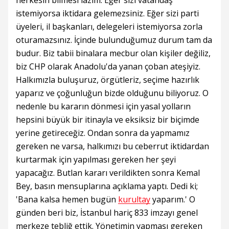
herkesin bilmesi lazım. Eğer sizi vatandaş
istemiyorsa iktidara gelemezsiniz. Eğer sizi parti
üyeleri, il başkanları, delegeleri istemiyorsa zorla
oturamazsınız. İçinde bulunduğumuz durum tam da
budur. Biz tabii binalara mecbur olan kişiler değiliz,
biz CHP olarak Anadolu'da yanan çoban ateşiyiz.
Halkımızla buluşuruz, örgütleriz, seçime hazırlık
yaparız ve çoğunluğun bizde olduğunu biliyoruz. O
nedenle bu kararın dönmesi için yasal yolların
hepsini büyük bir itinayla ve eksiksiz bir biçimde
yerine getireceğiz. Ondan sonra da yapmamız
gereken ne varsa, halkımızı bu ceberrut iktidardan
kurtarmak için yapılması gereken her şeyi
yapacağız. Butlan kararı verildikten sonra Kemal
Bey, basın mensuplarına açıklama yaptı. Dedi ki;
'Bana kalsa hemen bugün
kurultay
yaparım.' O
günden beri biz, İstanbul hariç 833 imzayı genel
merkeze tebliğ ettik. Yönetimin yapması gereken