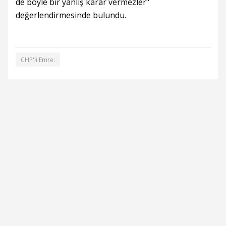
de böyle bir yanlış karar vermezler"
değerlendirmesinde bulundu.
CHP'li Emre: