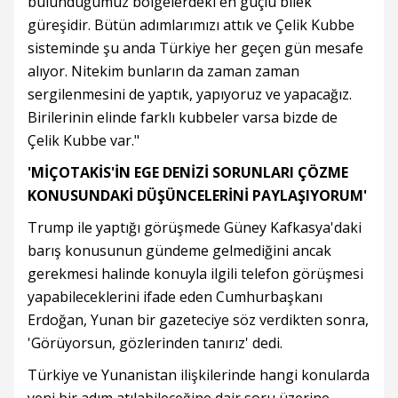
bulunduğumuz bölgelerdeki en güçlü bilek
güreşidir. Bütün adımlarımızı attık ve Çelik Kubbe
sisteminde şu anda Türkiye her geçen gün mesafe
alıyor. Nitekim bunların da zaman zaman
sergilenmesini de yaptık, yapıyoruz ve yapacağız.
Birilerinin elinde farklı kubbeler varsa bizde de
Çelik Kubbe var."
'MİÇOTAKİS'İN EGE DENİZİ SORUNLARI ÇÖZME
KONUSUNDAKİ DÜŞÜNCELERİNİ PAYLAŞIYORUM'
Trump ile yaptığı görüşmede Güney Kafkasya'daki
barış konusunun gündeme gelmediğini ancak
gerekmesi halinde konuyla ilgili telefon görüşmesi
yapabileceklerini ifade eden Cumhurbaşkanı
Erdoğan, Yunan bir gazeteciye söz verdikten sonra,
'Görüyorsun, gözlerinden tanırız' dedi.
Türkiye ve Yunanistan ilişkilerinde hangi konularda
yeni bir adım atılabileceğine dair soru üzerine,