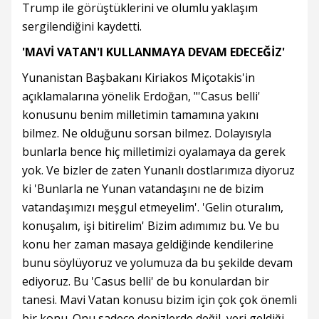
Trump ile görüştüklerini ve olumlu yaklaşım
sergilendiğini kaydetti.
'MAVİ VATAN'I KULLANMAYA DEVAM EDECEĞİZ'
Yunanistan Başbakanı Kiriakos Miçotakis'in
açıklamalarına yönelik Erdoğan, "'Casus belli'
konusunu benim milletimin tamamına yakını
bilmez. Ne olduğunu sorsan bilmez. Dolayısıyla
bunlarla bence hiç milletimizi oyalamaya da gerek
yok. Ve bizler de zaten Yunanlı dostlarımıza diyoruz
ki 'Bunlarla ne Yunan vatandaşını ne de bizim
vatandaşımızı meşgul etmeyelim'. 'Gelin oturalım,
konuşalım, işi bitirelim' Bizim adımımız bu. Ve bu
konu her zaman masaya geldiğinde kendilerine
bunu söylüyoruz ve yolumuza da bu şekilde devam
ediyoruz. Bu 'Casus belli' de bu konulardan bir
tanesi. Mavi Vatan konusu bizim için çok çok önemli
bir konu. Onu sadece denizlerde değil, yeri geldiği