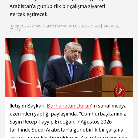
Arabistan’a günübirlik bir çalışma ziyareti
gerçekleştirecek.
06.08.2026 - 21:49 |
Güncelleme: 06.08.2026 - 21:49
| ANKARA,
(DHA)-
İletişim Başkanı
Burhanettin Duran
'ın sanal medya
üzerinden yaptığı paylaşımda, "Cumhurbaşkanımız
Sayın Recep Tayyip Erdoğan, 7 Ağustos 2026
tarihinde Suudi Arabistan’a günübirlik bir çalışma
ziyareti gerçekleştireceklerdir. Ziyaret çerçevesinde