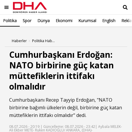
Politika
Spor
Dünya
Ekonomi
Kurumsal
English
Rekl
Ara
Haberler
Politika Haberleri
Cumhurbaşkanı Erdoğan:
NATO birbirine güç katan
müttefiklerin ittifakı
olmalıdır
Cumhurbaşkanı Recep Tayyip Erdoğan, "NATO
birbirine bağımlı ülkelerin değil, birbirine güç katan
müttefiklerin ittifakı olmalıdır" dedi.
08.07.2026 - 20:19 |
Güncelleme: 08.07.2026 - 23:42
| Aybala MELEK-
Ali Ekber METE- Ruken KADIOĞLU/ ANKARA, (DHA)-