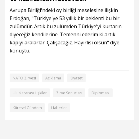
Avrupa Birliği'ndeki oy birliği meselesine ilişkin
Erdoğan, "Türkiye'ye 53 yıllık bir beklenti bu bir
zulümdür. Artık bu zulümden Türkiye'yi kurtarın
diyeceğiz kendilerine. Temenni ederim ki artık
kapıyı aralarlar. Çalışacağız. Hayırlısı olsun" diye
konuştu.
NATO Zirvesi
Açıklama
Siyaset
Uluslararası İlişkiler
Zirve Sonuçları
Diplomasi
Küresel Gündem
Haberler