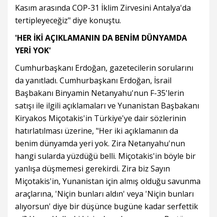
Kasım arasında COP-31 İklim Zirvesini Antalya'da
tertipleyeceğiz" diye konuştu.
'HER İKİ AÇIKLAMANIN DA BENİM DÜNYAMDA
YERİ YOK'
Cumhurbaşkanı Erdoğan, gazetecilerin sorularını
da yanıtladı. Cumhurbaşkanı Erdoğan, İsrail
Başbakanı Binyamin Netanyahu'nun F-35'lerin
satışı ile ilgili açıklamaları ve Yunanistan Başbakanı
Kiryakos Miçotakis'in Türkiye'ye dair sözlerinin
hatırlatılması üzerine, "Her iki açıklamanın da
benim dünyamda yeri yok. Zira Netanyahu'nun
hangi sularda yüzdüğü belli. Miçotakis'in böyle bir
yanlışa düşmemesi gerekirdi. Zira biz Sayın
Miçotakis'in, Yunanistan için almış olduğu savunma
araçlarına, 'Niçin bunları aldın' veya 'Niçin bunları
alıyorsun' diye bir düşünce bugüne kadar serfettik