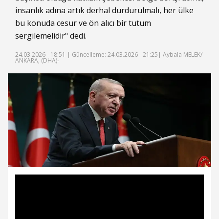
insanlık adına artık derhal durdurulmalı, her ülke
bu konuda cesur ve ön alıcı bir tutum
sergilemelidir" dedi.
24.03.2026 - 18:51 |
Güncelleme: 24.03.2026 - 21:25
| Aybala MELEK/
ANKARA, (DHA)-