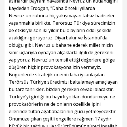
asırlardır bayram havasında Nevruz'un kutlandığını
kaydeden Erdoğan, "Daha önceki yıllarda
Nevruz'un ruhuna hiç yakışmayan tatsız hadiseler
yaşanmakla birlikte, Terörsüz Türkiye sürecimizin
de etkisiyle son iki yıldır bu olayların ciddi şekilde
azaldığını görüyoruz. Diyarbakır ve İstanbul'da
olduğu gibi, Nevruz'u bahane ederek milletimizin
sinir uçlarıyla oynayan alçaklarla ilgili de gerekeni
yapıyoruz. Nevruz'un temsil ettiği değerlere gölge
düşüren hiçbir provokasyona izin vermeyiz.
Bugünlerde stratejik önemi daha iyi anlaşılan
Terörsüz Türkiye sürecimizi baltalamayı amaçlayan
bu tarz tahrikler, bizden gereken cevabı alacaktır.
Türkiye'yi girdiği bu hayırlı yoldan döndürmeye ne
provokatörlerin ne de onların özellikle ipini
ellerinde tutan ağababalarının gücü yetmeyecektir.
Önümüze çıkan çeşitli engellere rağmen 17 aydır
büyük bir sağduyu ile yürüttüğümüz süreci inşallah