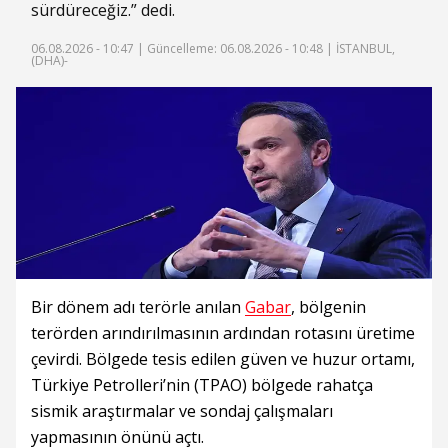
sürdüreceğiz.” dedi.
06.08.2026 - 10:47 |
Güncelleme: 06.08.2026 - 10:48
| İSTANBUL,
(DHA)-
Bir dönem adı terörle anılan
Gabar
, bölgenin
terörden arındırılmasının ardından rotasını üretime
çevirdi. Bölgede tesis edilen güven ve huzur ortamı,
Türkiye Petrolleri’nin (TPAO) bölgede rahatça
sismik araştırmalar ve sondaj çalışmaları
yapmasının önünü açtı.