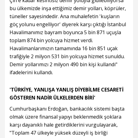
Çin'e kadar kesintisiz demir yoluyla gidilebiliyorsa
bu ülkemizde inşa ettiğimiz demir yolları, köprüler,
tüneller sayesindedir. Ana muhalefetin 'kuşların
göç yolunu engelliyor' diyerek karşı çıktığı İstanbul
Havalimanımız bayram boyunca 5 bin 871 uçuşla
toplam 874 bin yolcuya hizmet verdi.
Havalimanlarımızın tamamında 16 bin 851 uçak
trafiğiyle 2 milyon 531 bin yolcuya hizmet sunuldu.
Demir yollarımızı 2 milyon 490 bin kişi kullandı"
ifadelerini kullandı.
'TÜRKİYE, YANLIŞA YANLIŞ DİYEBİLME CESARETİ
GÖSTEREN NADİR ÜLKELERDEN BİRİ'
Cumhurbaşkanı Erdoğan, bankacılık sistemi başta
olmak üzere finansal yapıyı beklenmedik şoklara
karşı dayanıklı hale getirdiklerini vurgulayarak,
"Toplam 47 ülkeyle yüksek düzeyli iş birliği