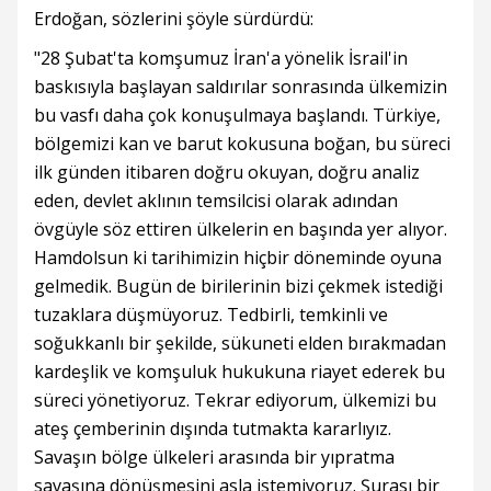
Erdoğan, sözlerini şöyle sürdürdü:
"28 Şubat'ta komşumuz İran'a yönelik İsrail'in
baskısıyla başlayan saldırılar sonrasında ülkemizin
bu vasfı daha çok konuşulmaya başlandı. Türkiye,
bölgemizi kan ve barut kokusuna boğan, bu süreci
ilk günden itibaren doğru okuyan, doğru analiz
eden, devlet aklının temsilcisi olarak adından
övgüyle söz ettiren ülkelerin en başında yer alıyor.
Hamdolsun ki tarihimizin hiçbir döneminde oyuna
gelmedik. Bugün de birilerinin bizi çekmek istediği
tuzaklara düşmüyoruz. Tedbirli, temkinli ve
soğukkanlı bir şekilde, sükuneti elden bırakmadan
kardeşlik ve komşuluk hukukuna riayet ederek bu
süreci yönetiyoruz. Tekrar ediyorum, ülkemizi bu
ateş çemberinin dışında tutmakta kararlıyız.
Savaşın bölge ülkeleri arasında bir yıpratma
savaşına dönüşmesini asla istemiyoruz. Şurası bir