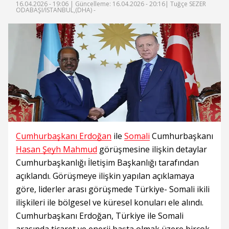
16.04.2026 - 19:06 |
Güncelleme: 16.04.2026 - 20:16
| Tuğçe SEZER
ODABAŞI/İSTANBUL,(DHA) -
Cumhurbaşkanı Erdoğan
ile
Somali
Cumhurbaşkanı
Hasan Şeyh Mahmud
görüşmesine ilişkin detaylar
Cumhurbaşkanlığı İletişim Başkanlığı tarafından
açıklandı. Görüşmeye ilişkin yapılan açıklamaya
göre, liderler arası görüşmede Türkiye- Somali ikili
ilişkileri ile bölgesel ve küresel konuları ele alındı.
Cumhurbaşkanı Erdoğan, Türkiye ile Somali