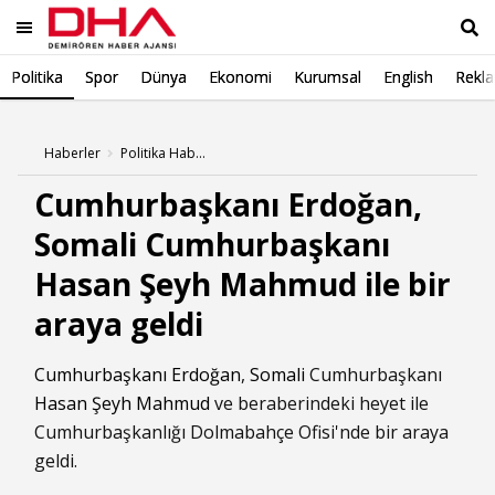
Politika
Spor
Dünya
Ekonomi
Kurumsal
English
Rekl
Ara
Haberler
Politika Haberleri
Cumhurbaşkanı Erdoğan,
Somali Cumhurbaşkanı
Hasan Şeyh Mahmud ile bir
araya geldi
Cumhurbaşkanı Erdoğan
,
Somali
Cumhurbaşkanı
Hasan Şeyh Mahmud
ve beraberindeki heyet ile
Cumhurbaşkanlığı Dolmabahçe Ofisi'nde bir araya
geldi.