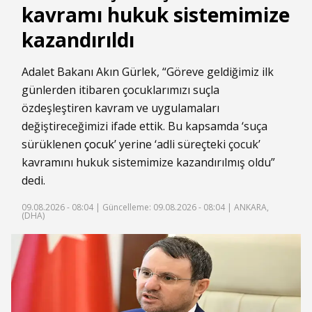
kavramı hukuk sistemimize
kazandırıldı
Adalet Bakanı Akın Gürlek, “Göreve geldiğimiz ilk
günlerden itibaren çocuklarımızı suçla
özdeşleştiren kavram ve uygulamaları
değiştireceğimizi ifade ettik. Bu kapsamda ‘suça
sürüklenen
çocuk
’ yerine ‘adli süreçteki çocuk’
kavramını hukuk sistemimize kazandırılmış oldu”
dedi.
09.08.2026 - 08:04 |
Güncelleme: 09.08.2026 - 08:04
| ANKARA,
(DHA)