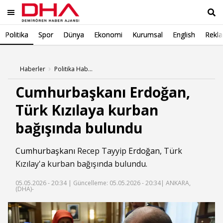
Politika
Spor
Dünya
Ekonomi
Kurumsal
English
Rekl
Ara
Haberler
Politika Haberleri
Cumhurbaşkanı Erdoğan,
Türk Kızılaya kurban
bağışında bulundu
Cumhurbaşkanı
Recep Tayyip
Erdoğan
, Türk
Kızılay'a kurban bağışında bulundu.
05.05.2026 - 20:34 |
Güncelleme: 05.05.2026 - 20:34
| ANKARA,
(DHA)-