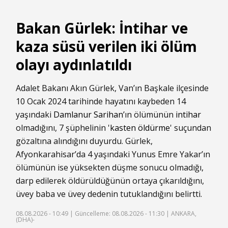
Bakan Gürlek: İntihar ve
kaza süsü verilen iki ölüm
olayı aydınlatıldı
Adalet Bakanı Akın Gürlek, Van’ın Başkale ilçesinde
10 Ocak 2024 tarihinde hayatını kaybeden 14
yaşındaki
Damlanur Sarihan
’ın ölümünün
intihar
olmadığını, 7 şüphelinin '
kasten öldürme
' suçundan
gözaltına alındığını duyurdu. Gürlek,
Afyonkarahisar’da 4 yaşındaki Yunus Emre Yakar’ın
ölümünün ise yüksekten düşme sonucu olmadığı,
darp edilerek öldürüldüğünün ortaya çıkarıldığını,
üvey baba ve üvey dedenin tutuklandığını belirtti.
08.08.2026 - 10:49 |
Güncelleme: 08.08.2026 - 11:30
| ANKARA,
(DHA)-