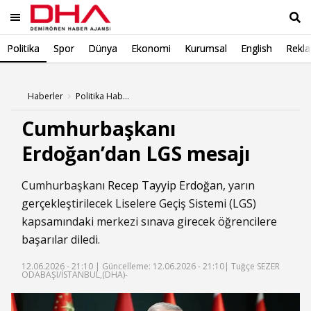
Politika
Spor
Dünya
Ekonomi
Kurumsal
English
Rekl
Ara
Haberler
Politika Haberleri
Cumhurbaşkanı
Erdoğan’dan LGS mesajı
Cumhurbaşkanı
Recep Tayyip Erdoğan
, yarın
gerçekleştirilecek Liselere Geçiş Sistemi (LGS)
kapsamındaki merkezi sınava girecek öğrencilere
başarılar diledi.
12.06.2026 - 21:10 |
Güncelleme: 12.06.2026 - 21:10
| Tuğçe SEZER
ODABAŞI/İSTANBUL,(DHA)-