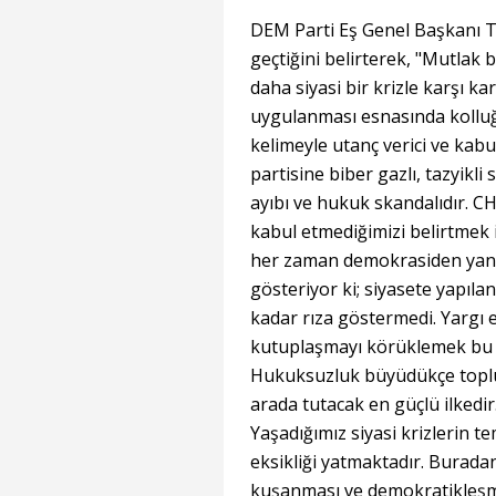
DEM Parti Eş Genel Başkanı 
geçtiğini belirterek, "Mutlak
daha siyasi bir krizle karşı k
uygulanması esnasında kolluğ
kelimeyle utanç verici ve kab
partisine biber gazlı, tazyikli
ayıbı ve hukuk skandalıdır. CH
kabul etmediğimizi belirtmek 
her zaman demokrasiden yana
gösteriyor ki; siyasete yapıl
kadar rıza göstermedi. Yargı el
kutuplaşmayı körüklemek bu ü
Hukuksuzluk büyüdükçe toplum
arada tutacak en güçlü ilkedir
Yaşadığımız siyasi krizlerin 
eksikliği yatmaktadır. Buradan
kuşanması ve demokratikleşm