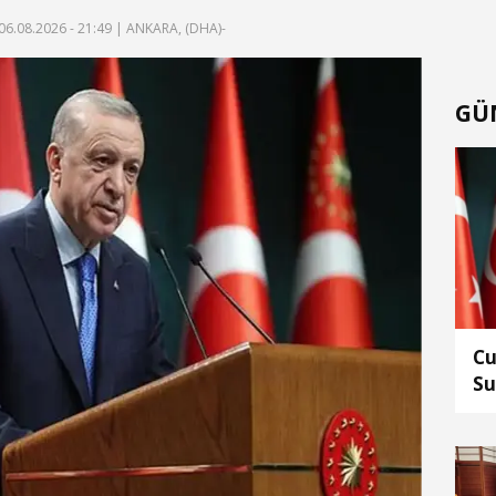
06.08.2026 - 21:49
| ANKARA, (DHA)-
GÜ
Cu
Su
ed