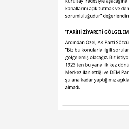
kurultay iradesiyle aşacağına
kanallarını açık tutmak ve de
sorumluluğudur" değerlendir
'TARİHİ ZİYARETİ GÖLGELEM
Ardından Özel, AK Parti Sözcüs
"Biz bu konularla ilgili sorular
gölgelemiş olacağız. Biz istiy
1923'ten bu yana ilk kez dönü
Merkez ilan ettiği ve DEM Part
şu ana kadar yaptığımız açıkl
almadı.