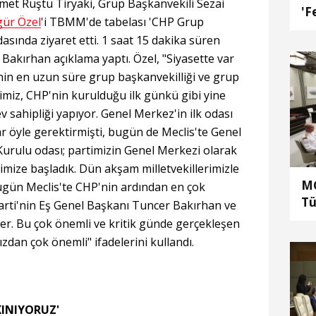
et Rüştü Tiryaki, Grup Başkanvekili Sezai
'F
ür Özel
'i TBMM'de tabelası 'CHP Grup
dasında ziyaret etti. 1 saat 15 dakika süren
akırhan açıklama yaptı. Özel, "Siyasette var
hin en uzun süre grup başkanvekilliği ve grup
simiz, CHP'nin kurulduğu ilk günkü gibi yine
 sahipliği yapıyor. Genel Merkez'in ilk odası
lar öyle gerektirmişti, bugün de Meclis'te Genel
urulu odası; partimizin Genel Merkezi olarak
imize başladık. Dün akşam milletvekillerimizle
MG
 Bugün Meclis'te CHP'nin ardından en çok
Tü
rti'nin Eş Genel Başkanı Tuncer Bakırhan ve
he
iler. Bu çok önemli ve kritik günde gerçekleşen
ka
zdan çok önemli" ifadelerini kullandı.
al
KINIYORUZ'