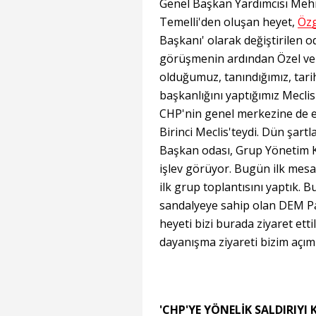
Genel Başkan Yardımcısı Mehm
Temelli'den oluşan heyet,
Özg
Başkanı' olarak değiştirilen o
görüşmenin ardından Özel ve B
olduğumuz, tanındığımız, tari
başkanlığını yaptığımız Mecli
CHP'nin genel merkezine de ev
Birinci Meclis'teydi. Dün şart
Başkan odası, Grup Yönetim K
işlev görüyor. Bugün ilk mesa
ilk grup toplantısını yaptık.
sandalyeye sahip olan DEM Pa
heyeti bizi burada ziyaret ett
dayanışma ziyareti bizim açımı
'CHP'YE YÖNELİK SALDIRIYI 