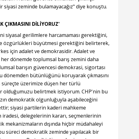
bir siyasi zeminde bulamayacağız" diye konuştu.
ÇIKMASINI DİLİYORUZ'
ni siyasal gerilimlere harcamaması gerektiğini,
e özgürlükleri büyütmesi gerektiğini belirterek,
kes için adalet ve demokrasidir. Adalet ve
ı her dönemde toplumsal barış zemini daha
lumsal barışın güvencesi demokrasi, sigortası
rlu dönemden bütünlüğünü koruyarak çıkmasını
u süreçte üzerimize düşen her türlü
r olduğumuzu belirtmek istiyorum. CHP'nin bu
sızın demokratik olgunluğuyla aşabileceğini
ttir; siyasi partilerin kaderi mahkeme
n iradesi, delegelerinin kararı, seçmenlerinin
atik mekanizmaların dışında hiçbir müdahaleyi
u süreci demokratik zeminde yapılacak bir