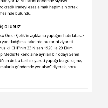
 inanıyoruz. Bu tarihi dönemde siyaset
mokratik iradeyi esas almak hepimizin ortak
mesinde bulundu.
İŞ OLURUZ'
ü Ömer Çelik'in açıklama yaptığını hatırlatarak,
ı yanıtladığımız takdirde bu tarihi ziyareti
oruz ki, CHP'nin 23 Nisan 1920 ile 29 Ekim
p Meclis'te kendisine ayrılan bir odayı Genel
i'nin de bu tarihi ziyareti yaptığı bu görüşme,
amalarla gündemde yer alsın" diyerek, soru