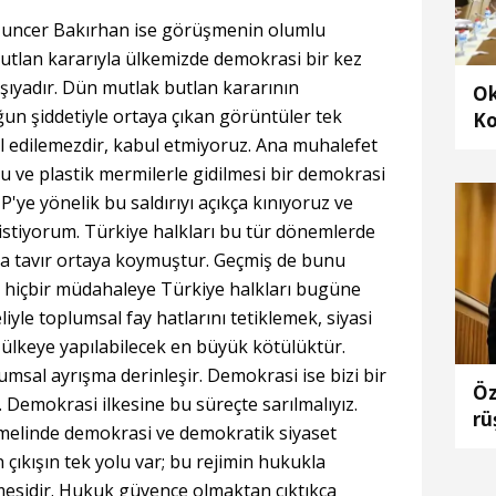
Tuncer Bakırhan ise görüşmenin olumlu
 butlan kararıyla ülkemizde demokrasi bir kez
arşıyadır. Dün mutlak butlan kararının
Ok
un şiddetiyle ortaya çıkan görüntüler tek
Ko
ul edilemezdir, kabul etmiyoruz. Ana muhalefet
ra
al
 su ve plastik mermilerle gidilmesi bir demokrasi
P'ye yönelik bu saldırıyı açıkça kınıyoruz ve
istiyorum. Türkiye halkları bu tür dönemlerde
 tavır ortaya koymuştur. Geçmiş de bunu
an hiçbir müdahaleye Türkiye halkları bugüne
iyle toplumsal fay hatlarını tetiklemek, siyasi
lkeye yapılabilecek en büyük kötülüktür.
sal ayrışma derinleşir. Demokrasi ise bizi bir
Öz
. Demokrasi ilkesine bu süreçte sarılmalıyız.
rü
temelinde demokrasi ve demokratik siyaset
 çıkışın tek yolu var; bu rejimin hukukla
esidir. Hukuk güvence olmaktan çıktıkça