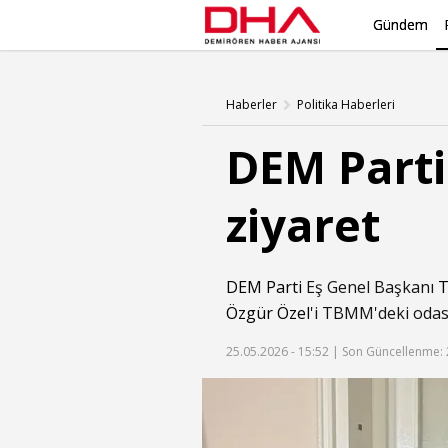
Gündem
Haberler
Politika Haberleri
DEM Parti
ziyaret
DEM Parti
Eş Genel Başkanı
T
Özgür Özel
'i TBMM'deki odası
25.05.2026 - 15:52 |
Son Güncellenme: 