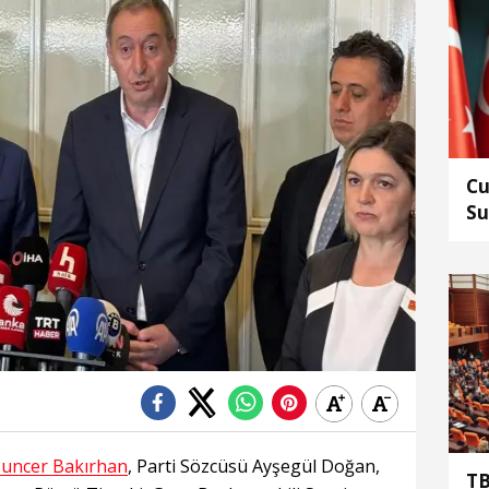
Cu
Su
ed
uncer Bakırhan
, Parti Sözcüsü Ayşegül Doğan,
TB