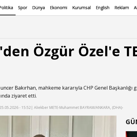
Politika
Spor
Dünya
Ekonomi
Kurumsal
English
Reklam
A
'den Özgür Özel'e 
uncer Bakırhan
, mahkeme kararıyla CHP Genel Başkanlığı g
nda ziyaret etti.
25.05.2026 - 15:52
| Aliekber METE-Muhammet BAYRAM/ANKARA, (DHA)-
GÜ