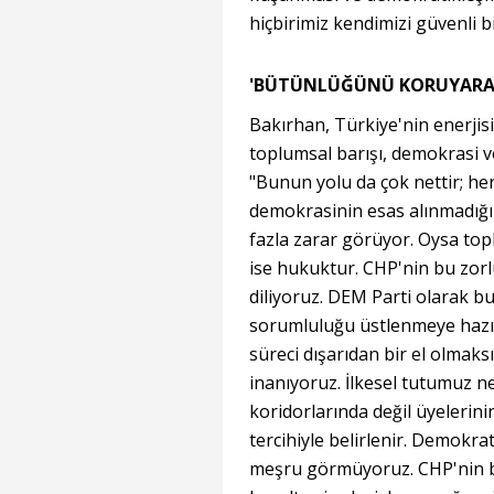
hiçbirimiz kendimizi güvenli 
'BÜTÜNLÜĞÜNÜ KORUYARAK 
Bakırhan, Türkiye'nin enerjisi
toplumsal barışı, demokrasi v
"Bunun yolu da çok nettir; her
demokrasinin esas alınmadığ
fazla zarar görüyor. Oysa top
ise hukuktur. CHP'nin bu zo
diliyoruz. DEM Parti olarak b
sorumluluğu üstlenmeye hazı
süreci dışarıdan bir el olmak
inanıyoruz. İlkesel tutumuz ne
koridorlarında değil üyelerini
tercihiyle belirlenir. Demokr
meşru görmüyoruz. CHP'nin b