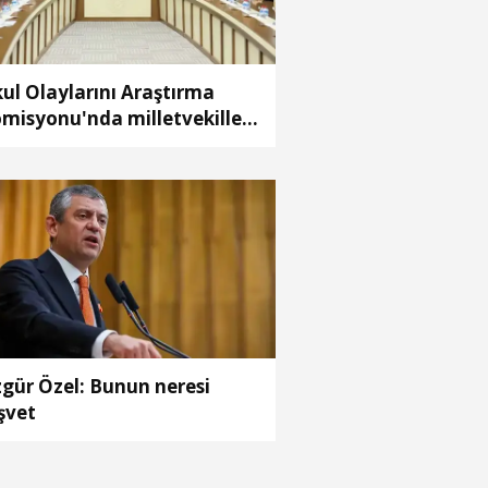
ul Olaylarını Araştırma
misyonu'nda milletvekilleri
pora ilişkin önerileri ele
ındı
gür Özel: Bunun neresi
şvet