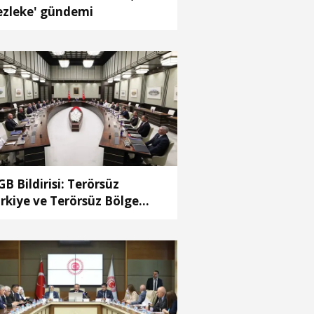
ezleke' gündemi
B Bildirisi: Terörsüz
rkiye ve Terörsüz Bölge
deflerine ulaşma yolunda
ydedilen ilerlemeler ele
ındı