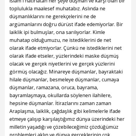
İslam'ı hatırlatan her şeye düşman ve karşı olan bir
toplulukla maalesef muhatabız. Aslında ne
düşmanlıklarını ne gerekçelerini ne de
argümanlarını doğru dürüst ifade edemiyorlar. Bir
laiklik ipi bulmuşlar, ona sarılıyorlar. Kimle
muhatap olduğumuzu, ne istediklerini de net
olarak ifade etmiyorlar. Çünkü ne istediklerini net
olarak ifade etseler, yüzlerindeki maske düşmüş
olacak ve gerçek niyetlerini ve gerçek yüzlerini
görmüş olacağız. Minareye düşmanlar, bayraktaki
hilale düşmanlar, besmeleye düşmanlar, cumaya
düşmanlar, ramazana, oruca, bayrama,
bayramlaşmaya, okullarda söylenen ilahilere,
hepsine düşmanlar. İtirazlarını zaman zaman
Araplaşma, laiklik, çağdaşlık gibi kelimelerle ifade
etmeye çalışıp karşılaştığımız dünya üzerindeki her
milletin yaşadığı ve çözebileceğimiz çözdüğümüz
problemleri aklın ve dünya gerçeklerinin çok