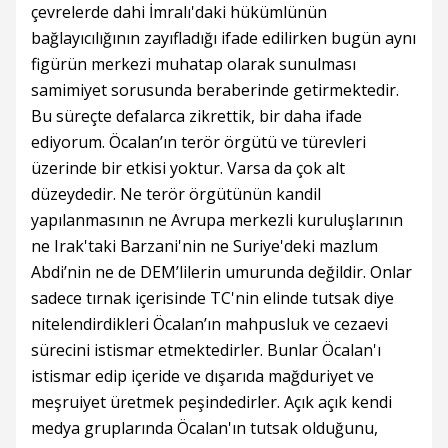
çevrelerde dahi İmralı'daki hükümlünün
bağlayıcılığının zayıfladığı ifade edilirken bugün aynı
figürün merkezi muhatap olarak sunulması
samimiyet sorusunda beraberinde getirmektedir.
Bu süreçte defalarca zikrettik, bir daha ifade
ediyorum. Öcalan’ın terör örgütü ve türevleri
üzerinde bir etkisi yoktur. Varsa da çok alt
düzeydedir. Ne terör örgütünün kandil
yapılanmasının ne Avrupa merkezli kuruluşlarının
ne Irak'taki Barzani'nin ne Suriye'deki mazlum
Abdi’nin ne de DEM’lilerin umurunda değildir. Onlar
sadece tırnak içerisinde TC'nin elinde tutsak diye
nitelendirdikleri Öcalan’ın mahpusluk ve cezaevi
sürecini istismar etmektedirler. Bunlar Öcalan'ı
istismar edip içeride ve dışarıda mağduriyet ve
meşruiyet üretmek peşindedirler. Açık açık kendi
medya gruplarında Öcalan'ın tutsak olduğunu,