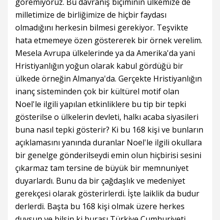
göremiyoruz. Bu davranış biçiminin ülkemize de
milletimize de birliğimize de hiçbir faydası
olmadığını herkesin bilmesi gerekiyor. Teşvikte
hata etmemeye özen göstererek bir örnek verelim.
Mesela Avrupa ülkelerinde ya da Amerika'da yani
Hristiyanlığın yoğun olarak kabul gördüğü bir
ülkede örneğin Almanya'da. Gerçekte Hristiyanlığın
inanç sisteminden çok bir kültürel motif olan
Noel'le ilgili yapılan etkinliklere bu tip bir tepki
gösterilse o ülkelerin devleti, halkı acaba siyasileri
buna nasıl tepki gösterir? Ki bu 168 kişi ve bunların
açıklamasını yanında duranlar Noel'le ilgili okullara
bir genelge gönderilseydi emin olun hiçbirisi sesini
çıkarmaz tam tersine de büyük bir memnuniyet
duyarlardı. Bunu da bir çağdaşlık ve medeniyet
gerekçesi olarak gösterirlerdi. İşte laiklik da budur
derlerdi. Başta bu 168 kişi olmak üzere herkes
duysun ve bilsin ki burası Türkiye Cumhuriyeti