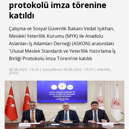
protokolü imza törenine
katıldı
Çalışma ve Sosyal Güvenlik Bakanı Vedat Işıkhan,
Mesleki Yeterlilik Kurumu (MYK) ile Anadolu
Aslanları İş Adamları Derneği (ASKON) arasındaki
'Ulusal Meslek Standardı ve Yeterlilik Hazırlama
İş
Birliği
Protokolü
İmza Töreni’ne katıldı.
06.08.2026 - 16:29 |
Güncelleme: 06.08.2026 - 16:29
| ANKARA,
(DHA)