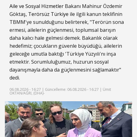
Aile ve Sosyal Hizmetler
Bakanı Mahinur Özdemir
Göktaş,
Terörsüz Türkiye
ile ilgili kanun teklifinin
TBMM'ye sunulduğunu belirterek, "Terörün sona
ermesi, ailelerin güçlenmesi, toplumsal barışın
daha kalıcı hale gelmesi demek. Bakanlık olarak
hedefimiz; çocukların güvenle büyüdüğü, ailelerin
geleceğe umutla baktığı 'Türkiye Yüzyılı'nı inşa
etmektir. Sorumluluğumuz, huzurun sosyal
dayanışmayla daha da güçlenmesini sağlamaktır"
dedi.
06.08.2026 - 16:27 |
Güncelleme: 06.08.2026 - 16:27
| Ümit
OKTAN/AĞRI, (DHA)-