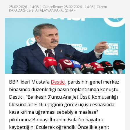
25.02.2026 - 14:35 |
Güncelleme: 25.02.2026 - 14:35
| Gizem
KARADAĞ-Celal ATALAY/ANKARA, (DHA)-
BBP lideri Mustafa
Destici
, partisinin genel merkez
binasında düzenlediği basın toplantısında konuştu.
Destici, “Balıkesir 9’uncu Ana Jet Üssü Komutanlığı
filosuna ait F-16 uçağının görev uçuşu esnasında
kaza kırıma uğraması sebebiyle maalesef
pilotumuz Binbaşı İbrahim Bolat’ın hayatını
kaybettiğini üzülerek öğrendik. Öncelikle şehit