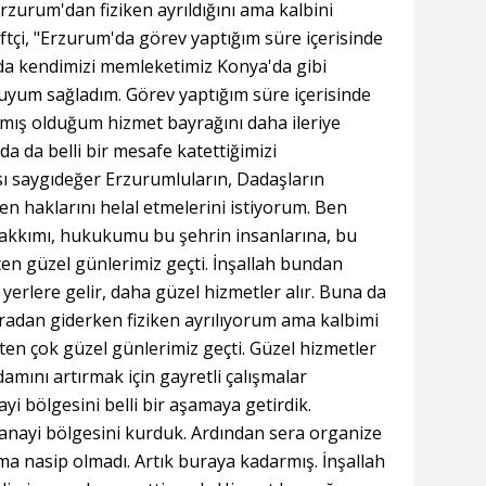
Erzurum'dan fiziken ayrıldığını ama kalbini
ftçi, "Erzurum'da görev yaptığım süre içerisinde
ada kendimizi memleketimiz Konya'da gibi
e uyum sağladım. Görev yaptığım süre içerisinde
lmış olduğum hizmet bayrağını daha ileriye
da da belli bir mesafe katettiğimizi
sı saygıdeğer Erzurumluların, Dadaşların
en haklarını helal etmelerini istiyorum. Ben
akkımı, hukukumu bu şehrin insanlarına, bu
en güzel günlerimiz geçti. İnşallah bundan
erlere gelir, daha güzel hizmetler alır. Buna da
adan giderken fiziken ayrılıyorum ama kalbimi
ten çok güzel günlerimiz geçti. Güzel hizmetler
hdamını artırmak için gayretli çalışmalar
ayi bölgesini belli bir aşamaya getirdik.
sanayi bölgesini kurduk. Ardından sera organize
ma nasip olmadı. Artık buraya kadarmış. İnşallah