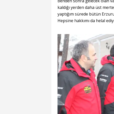
benden sonra gelecek olan va
kaldığı yerden daha üst mert
yaptığım sürede bütün Erzur
Hepsine hakkımı da helal edi