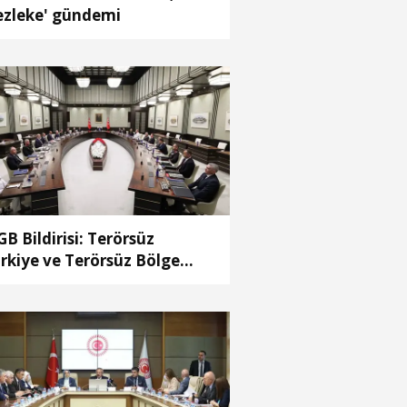
ezleke' gündemi
B Bildirisi: Terörsüz
rkiye ve Terörsüz Bölge
deflerine ulaşma yolunda
ydedilen ilerlemeler ele
ındı