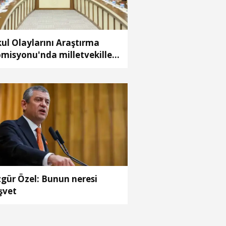
ul Olaylarını Araştırma
misyonu'nda milletvekilleri
pora ilişkin önerileri ele
ındı
gür Özel: Bunun neresi
şvet