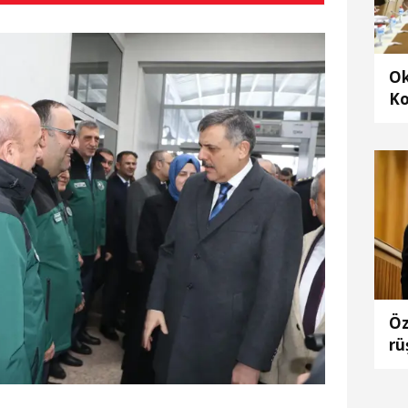
Ok
Ko
ra
al
Öz
rü