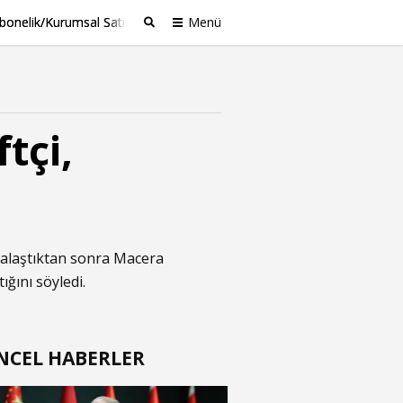
bonelik/Kurumsal Satış
Menü
Ara
tçi,
vedalaştıktan sonra Macera
ğını söyledi.
NCEL HABERLER