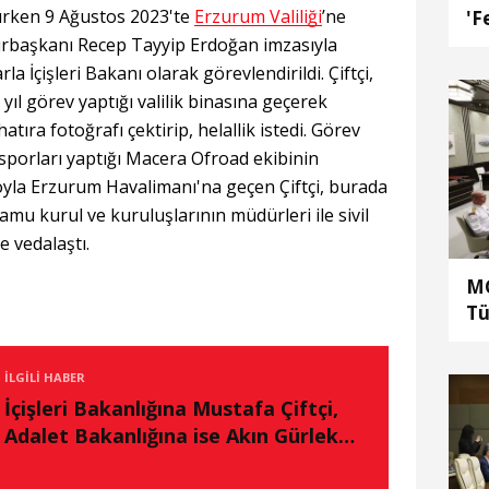
türken 9 Ağustos 2023'te
Erzurum Valiliği
’ne
'F
rbaşkanı Recep Tayyip Erdoğan imzasıyla
a İçişleri Bakanı olarak görevlendirildi. Çiftçi,
5 yıl görev yaptığı valilik binasına geçerek
 hatıra fotoğrafı çektirip, helallik istedi. Görev
 sporları yaptığı Macera Ofroad ekibinin
oyla Erzurum Havalimanı'na geçen Çiftçi, burada
mu kurul ve kuruluşlarının müdürleri ile sivil
e vedalaştı.
MG
Tü
he
ka
İLGILI HABER
al
İçişleri Bakanlığına Mustafa Çiftçi,
Adalet Bakanlığına ise Akın Gürlek
atandı