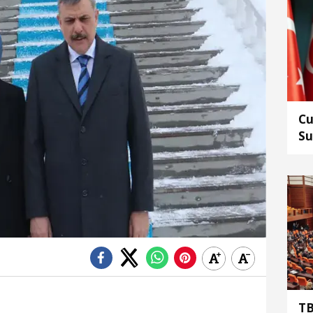
Cu
Su
ed
TB