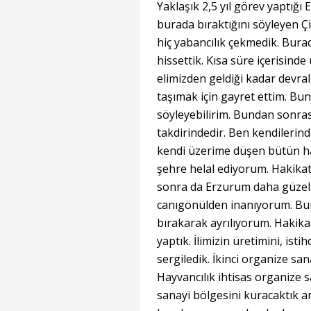
Yaklaşık 2,5 yıl görev yaptığı 
burada bıraktığını söyleyen Çi
hiç yabancılık çekmedik. Bur
hissettik. Kısa süre içerisind
elimizden geldiği kadar devra
taşımak için gayret ettim. Bun
söyleyebilirim. Bundan sonra
takdirindedir. Ben kendilerind
kendi üzerime düşen bütün h
şehre helal ediyorum. Hakikat
sonra da Erzurum daha güzel y
canıgönülden inanıyorum. Bur
bırakarak ayrılıyorum. Hakika
yaptık. İlimizin üretimini, isti
sergiledik. İkinci organize san
Hayvancılık ihtisas organize 
sanayi bölgesini kuracaktık a