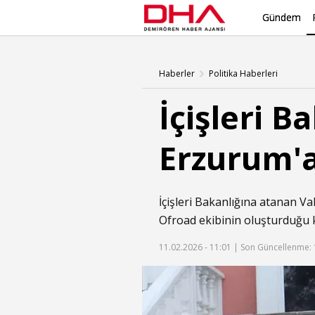
Gündem
Haberler
Politika Haberleri
İçişleri B
Erzurum'a
İçişleri Bakanlığına atanan Va
Ofroad ekibinin oluşturduğu k
11.02.2026 - 11:01 |
Son Güncellenme: 