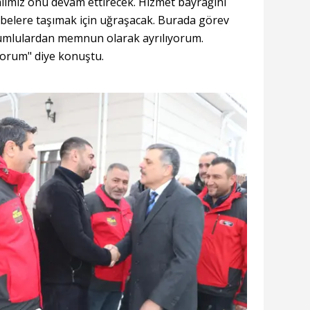
limiz onu devam ettirecek. Hizmet bayrağını
ebelere taşımak için uğraşacak. Burada görev
umlulardan memnun olarak ayrılıyorum.
yorum" diye konuştu.