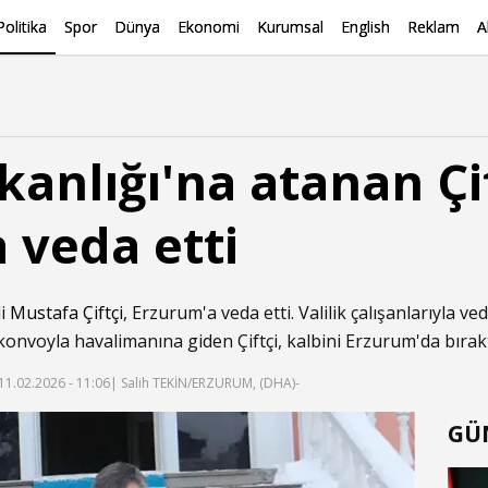
Politika
Spor
Dünya
Ekonomi
Kurumsal
English
Reklam
A
akanlığı'na atanan Çif
 veda etti
li
Mustafa Çiftçi
, Erzurum'a veda etti. Valilik çalışanlarıyla 
onvoyla havalimanına giden Çiftçi, kalbini Erzurum'da bıraktı
11.02.2026 - 11:06
| Salih TEKİN/ERZURUM, (DHA)-
GÜ