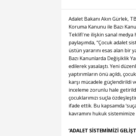
Adalet Bakanı Akın Gürlek, T
Koruma Kanunu ile Bazı Kanun
Teklifi'ne ilişkin sanal medya
paylaşımda, “Çocuk adalet sis
üstün yararını esas alan bir
Bazı Kanunlarda Değişiklik Y
edilerek yasalaştı. Yeni düzen
yaptırımların önü açıldı, çocu
karşı mücadele güçlendirildi v
inceleme zorunlu hale getirild
çocuklarımızı suçla özdeşleşt
ifade ettik. Bu kapsamda ‘suça
kavramını hukuk sistemimize ka
‘ADALET SİSTEMİMİZİ GELİŞ