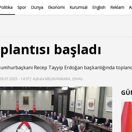
Politika
Spor
Dünya
Ekonomi
Kurumsal
English
Reklam
A
plantısı başladı
Cumhurbaşkanı Recep Tayyip Erdoğan başkanlığında topland
28.07.2025 - 14:37
| Aybala MELEK/ANKARA, (DHA)-
GÜ