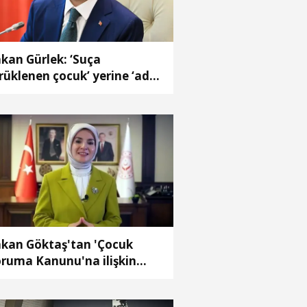
kan Gürlek: ‘Suça
rüklenen çocuk’ yerine ‘adli
reçteki çocuk’ kavramı
kuk sistemimize
zandırıldı
kan Göktaş'tan 'Çocuk
ruma Kanunu'na ilişkin
ylaşım