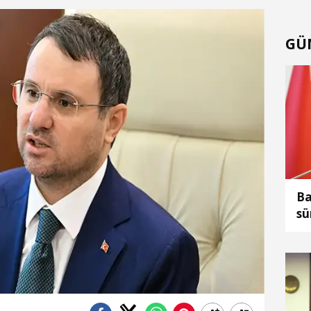
GÜ
Ba
sü
sü
hu
ka