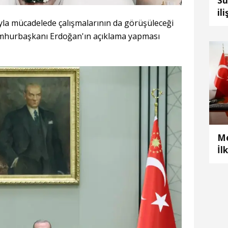
Su
il
yla mücadelede çalışmalarının da görüşüleceği
ka
 Cumhurbaşkanı Erdoğan'ın açıklama yapması
Ku
Me
İl
uz