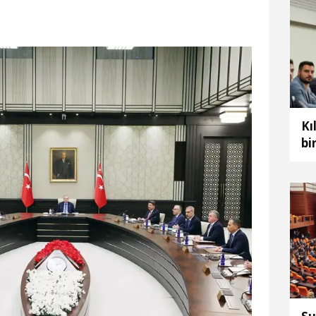
Kı
bi