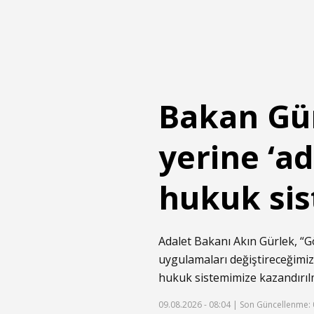
Bakan Gür
yerine ‘a
hukuk sis
Adalet Bakanı Akın Gürlek, “G
uygulamaları değiştireceğimiz
hukuk sistemimize kazandırılm
09.08.2026 - 08:04 |
Son Güncellenme: 