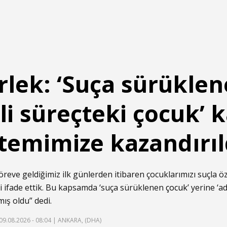
lek: ‘Suça sürüklen
dli süreçteki çocuk’
temimize kazandırıl
öreve geldiğimiz ilk günlerden itibaren çocuklarımızı suçla 
i ifade ettik. Bu kapsamda ‘suça sürüklenen
çocuk
’ yerine ‘a
ış oldu” dedi.
09.08.2026 - 08:04
| ANKARA, (DHA)