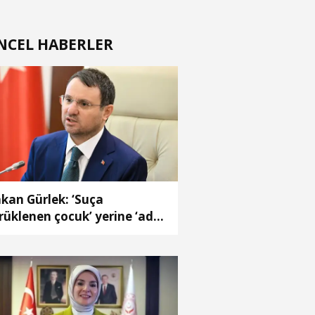
NCEL HABERLER
kan Gürlek: ‘Suça
rüklenen çocuk’ yerine ‘adli
reçteki çocuk’ kavramı
kuk sistemimize
zandırıldı