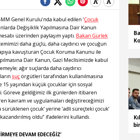
BMM Genel Kurulu'nda kabul edilen '
Çocuk
larda Değişiklik Yapılmasına Dair Kanun
Ba
 hesabı üzerinden paylaşım yaptı.
Bakan Gürlek
Ko
temimizi daha güçlü, daha caydırıcı ve çocuğun
pa
 yapıya kavuşturan Çocuk Koruma Kanunu ile
apılmasına Dair Kanun, Gazi Meclisimizde kabul
lemeyle; ağır suçlarda daha caydırıcı
kların
suç
örgütleri tarafından kullanılmasına
e 15 yaşından küçük çocuklar için sosyal
i. Göreve geldiğimiz ilk günlerden itibaren
iren kavram ve uygulamaları değiştireceğimizi
 sürüklenen çocuk’ yerine ‘adli süreçteki çocuk’
zandırılmış oldu” ifadelerini kullandı.
Kı
bi
TİRMEYE DEVAM EDECEĞİZ’