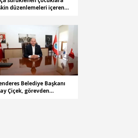
ça sürüklenen çocuklara
işkin düzenlemeleri içeren
nun teklifi, TBMM Genel
rulu'nda kabul edildi
nderes Belediye Başkanı
kay Çiçek, görevden
aklaştırıldı