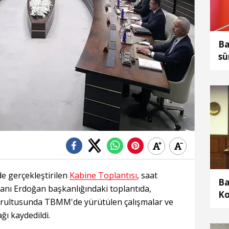
Ba
sü
sü
hu
ka
e gerçekleştirilen
Kabine Toplantısı
, saat
Ba
nı Erdoğan başkanlığındaki toplantıda,
Ko
ğrultusunda TBMM'de yürütülen çalışmalar ve
pa
ğı kaydedildi.