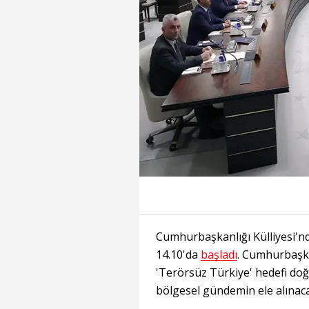
Cumhurbaşkanlığı Külliyesi'nd
14.10'da
başladı
. Cumhurbaşka
'Terörsüz Türkiye' hedefi do
bölgesel gündemin ele alınaca