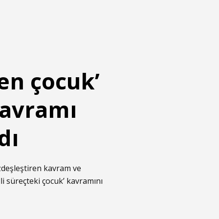
en çocuk’
 kavramı
dı
özdeşleştiren kavram ve
dli süreçteki çocuk’ kavramını