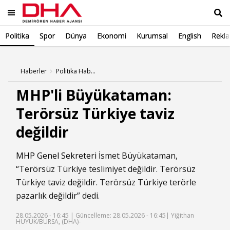
Politika
Spor
Dünya
Ekonomi
Kurumsal
English
Rekl
Ara
Haberler
Politika Haberleri
MHP'li Büyükataman:
Terörsüz Türkiye taviz
değildir
MHP Genel Sekreteri
İsmet Büyükataman,
“Terörsüz Türkiye teslimiyet değildir. Terörsüz
Türkiye taviz değildir. Terörsüz Türkiye terörle
pazarlık değildir” dedi.
28.05.2026 - 16:45 |
Güncelleme: 28.05.2026 - 16:45
| Yiğithan
HÜYÜK/BURSA, (DHA)-