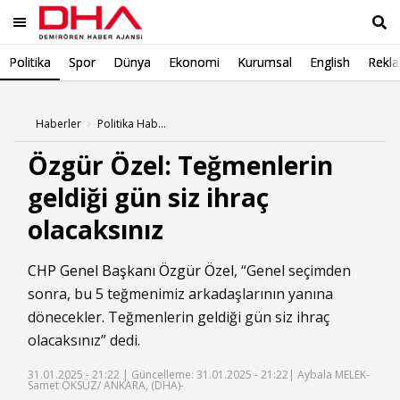
Politika
Spor
Dünya
Ekonomi
Kurumsal
English
Rekl
Ara
Haberler
Politika Haberleri
Özgür Özel: Teğmenlerin
geldiği gün siz ihraç
olacaksınız
CHP Genel Başkanı
Özgür Özel
, “Genel seçimden
sonra, bu 5 teğmenimiz arkadaşlarının yanına
dönecekler. Teğmenlerin geldiği gün siz ihraç
olacaksınız” dedi.
31.01.2025 - 21:22 |
Güncelleme: 31.01.2025 - 21:22
| Aybala MELEK-
Samet ÖKSÜZ/ ANKARA, (DHA)-