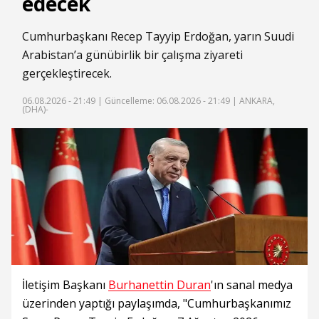
edecek
Cumhurbaşkanı Recep Tayyip Erdoğan, yarın Suudi
Arabistan’a günübirlik bir çalışma ziyareti
gerçekleştirecek.
06.08.2026 - 21:49 |
Güncelleme: 06.08.2026 - 21:49
| ANKARA,
(DHA)-
İletişim Başkanı
Burhanettin Duran
'ın sanal medya
üzerinden yaptığı paylaşımda, "Cumhurbaşkanımız