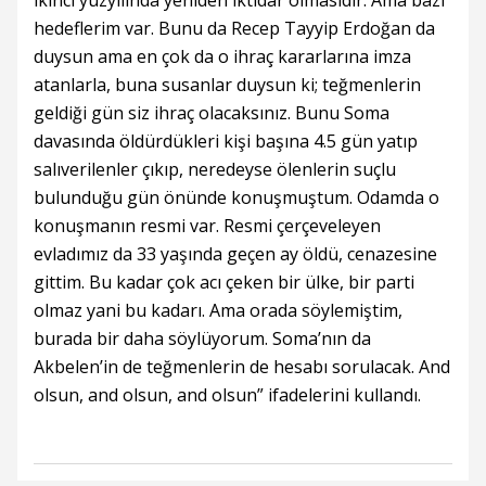
ikinci yüzyılında yeniden iktidar olmasıdır. Ama bazı
hedeflerim var. Bunu da Recep Tayyip Erdoğan da
duysun ama en çok da o ihraç kararlarına imza
atanlarla, buna susanlar duysun ki; teğmenlerin
geldiği gün siz ihraç olacaksınız. Bunu Soma
davasında öldürdükleri kişi başına 4.5 gün yatıp
salıverilenler çıkıp, neredeyse ölenlerin suçlu
bulunduğu gün önünde konuşmuştum. Odamda o
konuşmanın resmi var. Resmi çerçeveleyen
evladımız da 33 yaşında geçen ay öldü, cenazesine
gittim. Bu kadar çok acı çeken bir ülke, bir parti
olmaz yani bu kadarı. Ama orada söylemiştim,
burada bir daha söylüyorum. Soma’nın da
Akbelen’in de teğmenlerin de hesabı sorulacak. And
olsun, and olsun, and olsun” ifadelerini kullandı.