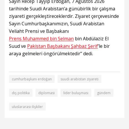
Sayın Recep Tayyip Erdoğan, 7 Ağustos 2026
tarihinde Suudi Arabistan’a günübirlik bir çalışma
ziyareti gerçekleştireceklerdir. Ziyaret çerçevesinde
Sayın Cumhurbaşkanımızın, Suudi Arabistan
Veliaht Prensi ve Başbakanı
Prens Muhammed bin Selman
bin Abdülaziz El
Suud ve
Pakistan Başbakanı Şahbaz Şerif
’le bir
araya gelmeleri öngörülmektedir" dedi.
cumhurbaşkanı erdoğan
suudi arabistan ziyareti
dış politika
diplomasi
lider buluşması
gündem
uluslararası ilişkiler