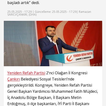
başladı artık” dedi.
25.05.2025 - 17:29 |
Güncelleme: 25.05.2025 - 17:29
| Ramazan
SARICI/ÇANKIRI, (DHA)
Yeniden Refah Partisi
2’nci Olağan İl Kongresi
Çankırı
Belediyesi Sosyal Tesisleri’nde
gerçekleştirildi. Kongreye, Yeniden Refah Partisi
Genel Başkan Yardımcısı Muhammed Fatih Müjdeci,
İç Anadolu Bölge Başkan, İl Başkanı Metin
Erdoğmuş, il-ilçe başkanları, İYİ Parti İl Başkanı