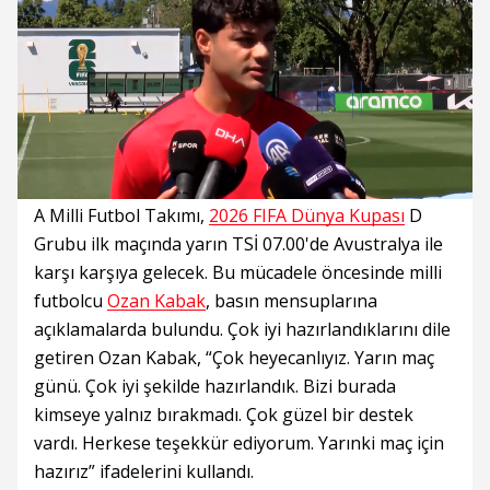
Süre
Toplam
Süre
/
Yükleniyor
Yüklendi
:
:
0%
0%
A Milli Futbol Takımı,
2026 FIFA Dünya Kupası
D
Grubu ilk maçında yarın TSİ 07.00'de Avustralya ile
karşı karşıya gelecek. Bu mücadele öncesinde milli
futbolcu
Ozan Kabak
, basın mensuplarına
açıklamalarda bulundu. Çok iyi hazırlandıklarını dile
getiren Ozan Kabak, “Çok heyecanlıyız. Yarın maç
günü. Çok iyi şekilde hazırlandık. Bizi burada
kimseye yalnız bırakmadı. Çok güzel bir destek
vardı. Herkese teşekkür ediyorum. Yarınki maç için
hazırız” ifadelerini kullandı.