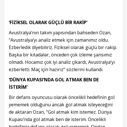
‘FİZİKSEL OLARAK GÜÇLÜ BİR RAKİP’
Avustralya’nın takım yapısından bahseden Ozan,
“Avustralya’yı analiz etmek için zamanımız oldu.
Ezberledik diyebiliriz. Fiziksel olarak güçlü bir rakip.
Başka bir kıtadalar, önceden çok izleme şansımız
olmadı. Hocamız çok iyi analiz çıkardı, Avustralya’yı
ezberletti. Maç için hazırız” sözlerini kullandı.
‘DÜNYA KUPASI’NDA GOL ATMAK BEN DE
İSTERİM’
Bir defans oyuncusu olarak öncelikli hedefinin gol
yememek olduğunu ancak gol atmak isteyeceğini
de aktaran Ozan, “Gol atmak kim istemez. Dünya
Kupası’nda gol atmak ben de isterim. Öncelikli
hedefimiz defans olarak gol yememek. Ondan