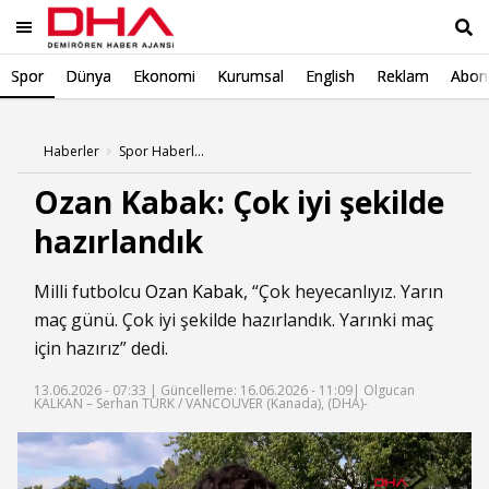
Spor
Dünya
Ekonomi
Kurumsal
English
Reklam
Abone
Ara
Haberler
Spor Haberleri
Ozan Kabak: Çok iyi şekilde
hazırlandık
Milli futbolcu
Ozan Kabak
, “Çok heyecanlıyız. Yarın
maç günü. Çok iyi şekilde hazırlandık. Yarınki maç
için hazırız” dedi.
13.06.2026 - 07:33 |
Güncelleme: 16.06.2026 - 11:09
| Olgucan
KALKAN – Serhan TÜRK / VANCOUVER (Kanada), (DHA)-