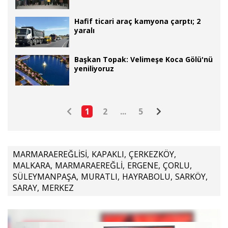
mahalle kalmayacak
Hafif ticari araç kamyona çarptı; 2
yaralı
Başkan Topak: Velimeşe Koca Gölü'nü
yeniliyoruz
1
2
...
5
MARMARAEREĞLİSİ
,
KAPAKLI
,
ÇERKEZKÖY
,
MALKARA
,
MARMARAEREĞLİ
,
ERGENE
,
ÇORLU
,
SÜLEYMANPAŞA
,
MURATLI
,
HAYRABOLU
,
SARKÖY
,
SARAY
,
MERKEZ